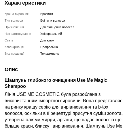
Характеристики
Країна виробник
Бразилія
Тип волосся
Всі типи волосся
Призначення
Для очищення волосся
Час застосування
Універсальний
Стать
Для жінок
Класифікація
Професійна
Вид продукції
Техшампунь
Опис
Шампунь глибокого очищення Use Me Magic
Shampoo
Лінія USE ME COSMETIC була розроблена з
використанням імпортної сировини. Вона представляє
на ринку кращу серію для вирівнювання та b-tox
волосся, оскільки в її рецептурі присутня суміш золота,
утворена оліями мирри, аргани, що надає волоссю ще
більше краси, блиску і вирівнювання. Шампунь Use Me