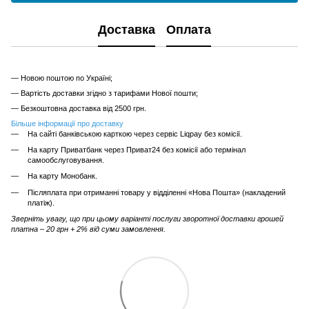
Доставка
Оплата
— Новою поштою по Україні;
— Вартість доставки згідно з тарифами Нової пошти;
— Безкоштовна доставка від 2500 грн.
Більше інформації про доставку
На сайті банківською карткою через сервіс Liqpay без комісії.
На карту Приватбанк через Приват24 без комісії або термінал
самообслуговування.
На карту Монобанк.
Післяплата при отриманні товару у відділенні «Нова Пошта» (накладений
платіж).
Зверніть увагу, що при цьому варіанті послуги зворотної доставки грошей
платна – 20 грн + 2% від суми замовлення.