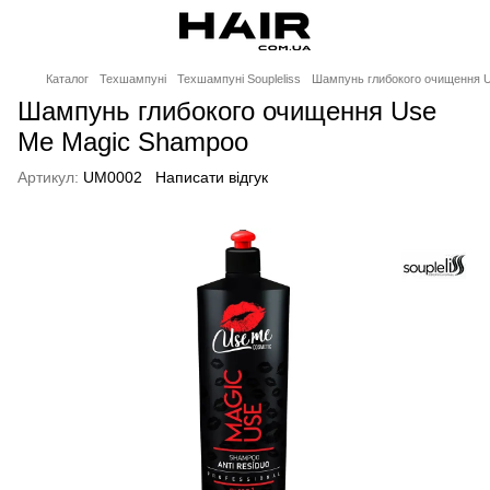
Каталог
Техшампуні
Техшампуні Soupleliss
Шампунь глибокого очищення U
Шампунь глибокого очищення Use
Me Magic Shampoo
Артикул:
UM0002
Написати відгук