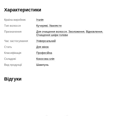
Характеристики
Країна виробник
Італія
Тип волосся
Кучеряві
,
Хвилясте
Призначення
Для очищення волосся
,
Зволоження
,
Відновлення
,
Очищення шкіри голови
Час застосування
Універсальний
Стать
Для жінок
Класифікація
Професійна
Складові
Кокосова олія
Вид продукції
Шампунь
Відгуки