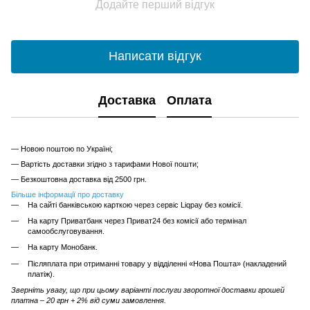
Додайте перший відгук
Написати відгук
Доставка
Оплата
— Новою поштою по Україні;
— Вартість доставки згідно з тарифами Нової пошти;
— Безкоштовна доставка від 2500 грн.
Більше інформації про доставку
На сайті банківською карткою через сервіс Liqpay без комісії.
На карту Приватбанк через Приват24 без комісії або термінал
самообслуговування.
На карту Монобанк.
Післяплата при отриманні товару у відділенні «Нова Пошта» (накладений
платіж).
Зверніть увагу, що при цьому варіанті послуги зворотної доставки грошей
платна – 20 грн + 2% від суми замовлення.