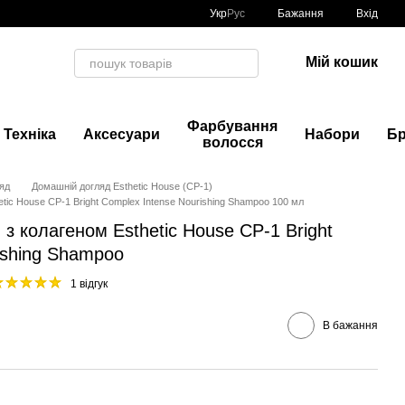
Укр
Рус
Бажання
Вхід
Мій кошик
Фарбування
Техніка
Аксесуари
Набори
Б
волосся
яд
Домашній догляд Esthetic House (CP-1)
tic House CP-1 Bright Complex Intense Nourishing Shampoo 100 мл
з колагеном Esthetic House CP-1 Bright
ishing Shampoo
1 відгук
В бажання