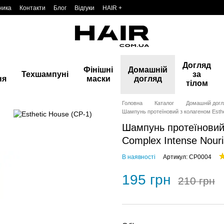
ника
Контакти
Блог
Відгуки
HAIR +
Догляд
Фінішні
Домашній
Техшампуні
за
ня
маски
догляд
тілом
Головна
Каталог
Домашній догл
Шампунь протеїновий з колагеном Esthe
Шампунь протеїновий 
Complex Intense Nour
В наявності
Артикул: CP0004
195 грн
210 грн