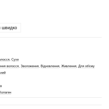
и швидко
олосся
,
Сухе
ння волосся
,
Зволоження
,
Відновлення
,
Живлення
,
Для об'єму
ьний
а
Колаген