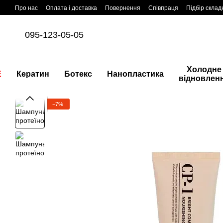
Перейти до основного контенту
Про нас
Оплата і доставка
Повернення
Співпраця
Підбір склад
095-123-05-05
Холодне
E
Кератин
Ботекс
Нанопластика
відновлен
−7%