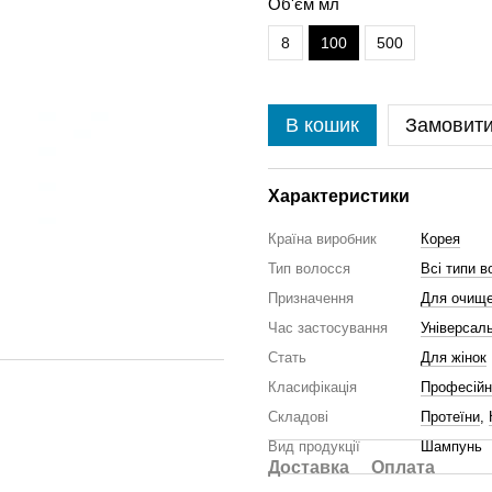
Об'єм мл
8
100
500
В кошик
Замовит
Характеристики
Країна виробник
Корея
Тип волосся
Всі типи в
Призначення
Для очище
Час застосування
Універсал
Стать
Для жінок
Класифікація
Професійн
Складові
Протеїни
,
Вид продукції
Шампунь
Доставка
Оплата