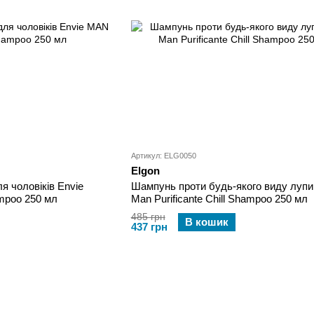
Артикул: ELG0050
Elgon
 чоловіків Envie
Шампунь проти будь-якого виду лупи
poo 250 мл
Man Purificante Chill Shampoo 250 мл
485 грн
В кошик
437 грн