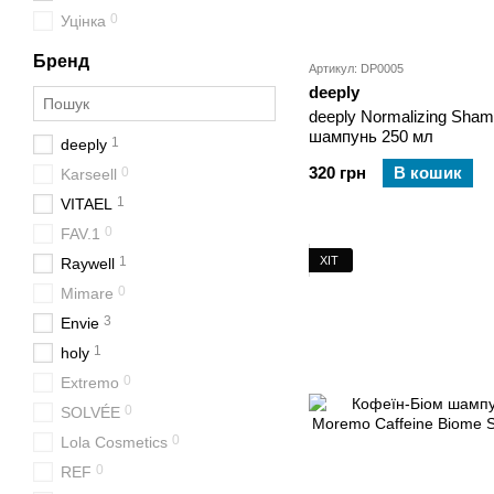
0
Уцінка
Бренд
Артикул: DP0005
deeply
deeply Normalizing Sha
шампунь 250 мл
1
deeply
320 грн
В кошик
0
Karseell
1
VITAEL
0
FAV.1
ХІТ
1
Raywell
0
Mimare
3
Envie
1
holy
0
Extremo
0
SOLVÉE
0
Lola Cosmetics
0
REF