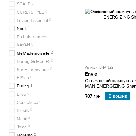
0
SCALP
0
CURLYSHYLL
0
Lovien Essential
1
Nook
0
Ph Laboratories
0
KAYAN
2
MeMademoiselle
0
Daeng Gi Meo Ri
Артикул: ENV7192
0
Sorry for my hair
Envie
0
HiSkin
Освіжаючий шампунь для
1
Puring
MAN ENERGIZING Sham
0
Bilou
707 грн
В кошик
0
Cocochoco
0
Biosilk
0
Masil
0
Joico
2
Moremo