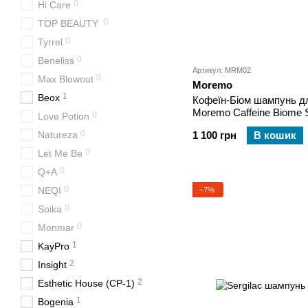
0
Hi Care
0
TOP BEAUTY
0
Tyrrel
0
Beneliss
Артикул: MRM02
0
Max Blowout
Moremo
1
Beox
Кофеїн-Біом шампунь дл
Moremo Caffeine Biome S
0
Love Potion
мл
0
Natureza
1 100 грн
В кошик
0
Let Me Be
0
Q+A
0
NEQI
−7%
0
Soika
0
Monmar
1
KayPro
2
Insight
2
Esthetic House (CP-1)
1
Bogenia