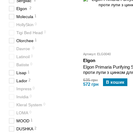
1
Sergilac
2
Elgon
1
Molecula
0
HollySkin
0
Tigi Bed Head
1
Olorchee
0
Davroe
Артикул: ELG0040
0
Latinoil
Elgon
0
Batiste
Elgon Primaria Purifyin
проти лупи з цинком дл
1
Lisap
635 грн
2
Lador
В кошик
572 грн
0
Impress
0
Invidia
0
Kleral System
0
LOMA
1
MOOD
2
DUSHKA