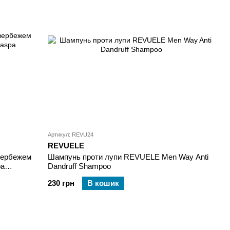
Артикул: REVU24
REVUELE
вербежем
Шампунь проти лупи REVUELE Men Way Anti
pa
Dandruff Shampoo
230 грн
В кошик