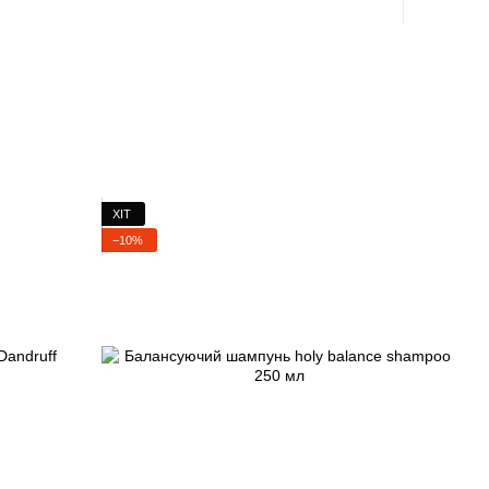
ХІТ
−10%