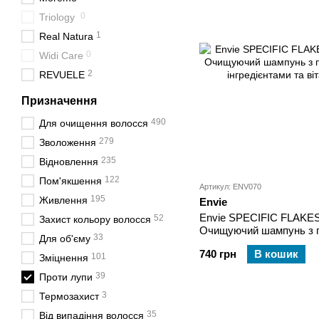
0
Triology
1
Real Natura
0
Widi Care
2
REVUELE
Призначення
490
Для очищення волосся
279
Зволоження
235
Відновлення
122
Пом'якшення
Артикул: ENV070
195
Живлення
Envie
Envie SPECIFIC FLAK
52
Захист кольору волосся
Очищуючий шампунь з 
33
Для об'єму
інгредієнтами та вітамі
740 грн
В кошик
101
Зміцнення
39
Проти лупи
3
Термозахист
35
Від випадіння волосся