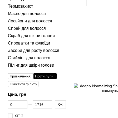
Термозахист
Масло для волосся
Лосьйони для волосся
Спрей для волосся
Скраб для шкіри голови
Сироватки та флюїди
Засоби для росту волосся
Стайлінг для волосся
Пілінг для шкіри голови
Призначення:
Проти лупи
Очистити фільтр
Ціна, грн
Від Ціна, грн
До Ціна, грн
ОК
2
ХІТ