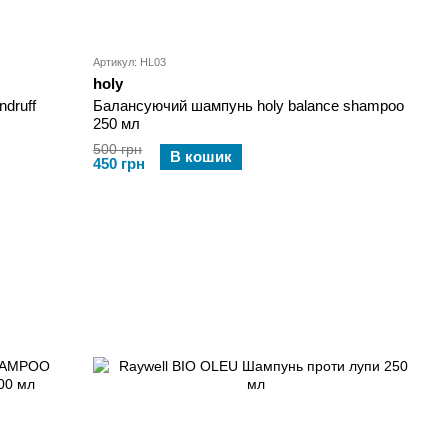
Артикул: HL03
holy
druff
Балансуючий шампунь holy balance shampoo
250 мл
500 грн
В кошик
450 грн