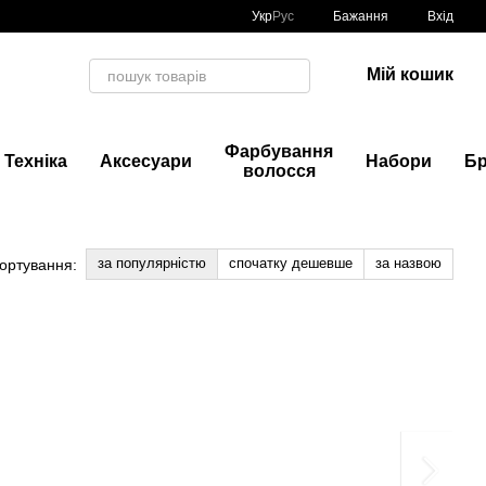
Укр
Рус
Бажання
Вхід
Мій кошик
Фарбування
Техніка
Аксесуари
Набори
Б
волосся
за популярністю
спочатку дешевше
за назвою
ортування: