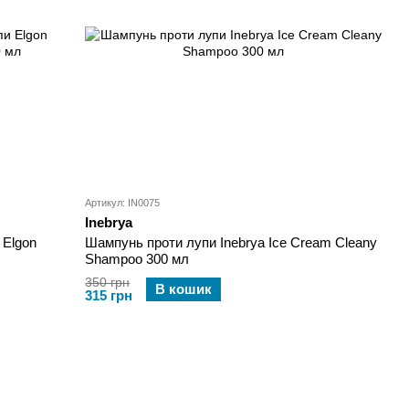
Артикул: IN0075
Inebrya
 Elgon
Шампунь проти лупи Inebrya Ice Cream Cleany
Shampoo 300 мл
350 грн
В кошик
315 грн