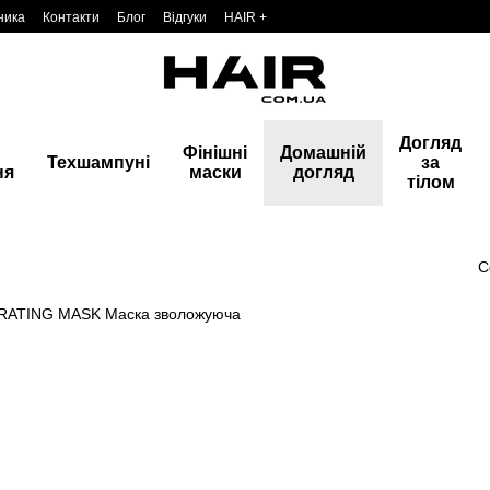
ника
Контакти
Блог
Відгуки
HAIR +
Догляд
Фінішні
Домашній
Техшампуні
за
ня
маски
догляд
тілом
С