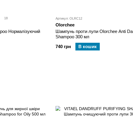
18
Артикул: OLRC12
Olorchee
mpoo Нормалізуючий
Шампунь проти лупи Olorchee Anti Dan
Shampoo 300 мл
740 грн
В кошик