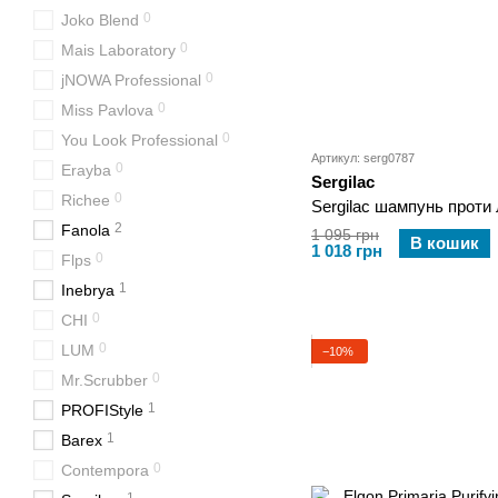
0
Joko Blend
0
Mais Laboratory
0
jNOWA Professional
0
Miss Pavlova
0
You Look Professional
Артикул: serg0787
0
Erayba
Sergilac
0
Richee
Sergilac шампунь проти
2
Fanola
1 095 грн
В кошик
1 018 грн
0
Flps
1
Inebrya
0
CHI
0
LUM
−10%
0
Mr.Scrubber
1
PROFIStyle
1
Barex
0
Contempora