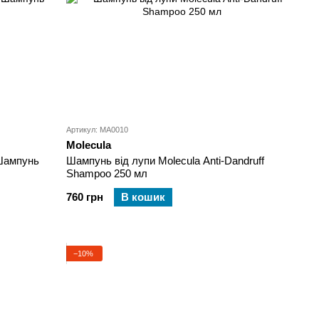
Артикул: MA0010
Molecula
 Шампунь
Шампунь від лупи Molecula Anti-Dandruff
Shampoo 250 мл
760 грн
В кошик
−10%