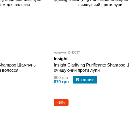
Артикул: IDH0037
Insight
g Shampoo Шампунь
Insight Clarifying Purificante Shampoo
я волосся
очищуючий проти лупи
800 грн
В кошик
670 грн
−10%