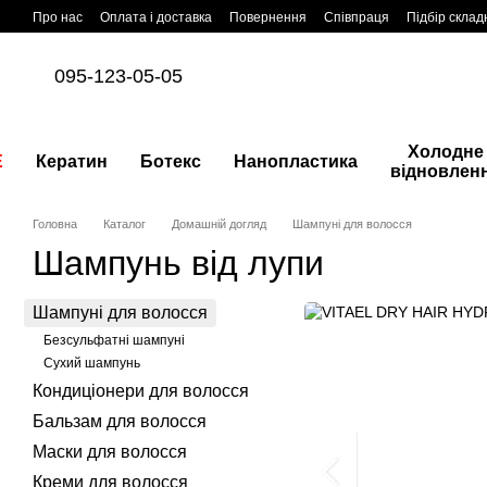
Перейти до основного контенту
Про нас
Оплата і доставка
Повернення
Співпраця
Підбір склад
095-123-05-05
Холодне
E
Кератин
Ботекс
Нанопластика
відновлен
Головна
Каталог
Домашній догляд
Шампуні для волосся
Шампунь від лупи
Шампуні для волосся
Безсульфатні шампуні
Сухий шампунь
Кондиціонери для волосся
Бальзам для волосся
Маски для волосся
Креми для волосся