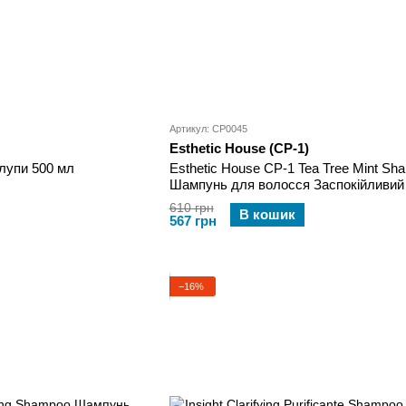
Артикул: CP0045
Esthetic House (CP-1)
 лупи 500 мл
Esthetic House CP-1 Tea Tree Mint Sh
Шампунь для волосся Заспокійливий
610 грн
В кошик
567 грн
−16%