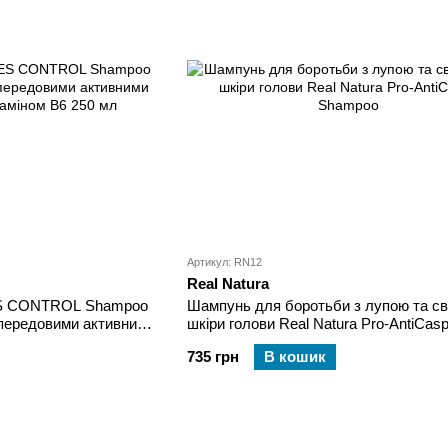
Артикул: RN12
Real Natura
ES CONTROL Shampoo
Шампунь для боротьби з лупою та с
передовими активними
шкіри голови Real Natura Pro-AntiCas
ном В6 250 мл
Shampoo
735 грн
В кошик