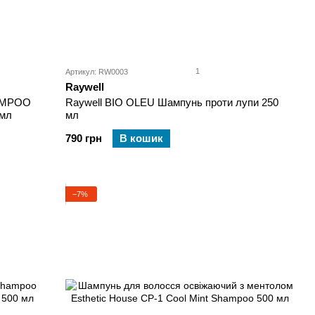
1
Артикул: RW0003
Raywell
AMPOO
Raywell BIO OLEU Шампунь проти лупи 250
 мл
мл
790 грн
В кошик
−7%