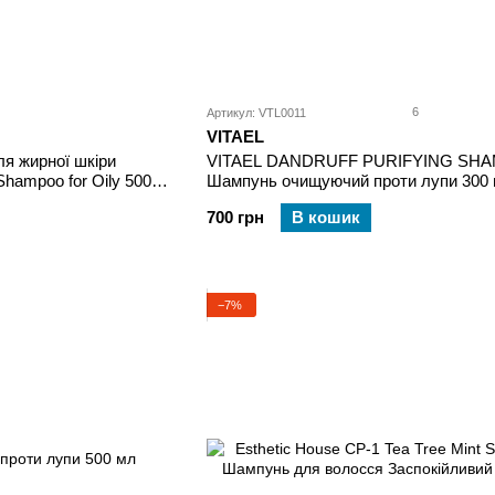
6
Артикул: VTL0011
VITAEL
я жирної шкіри
VITAEL DANDRUFF PURIFYING SH
hampoo for Oily 500
Шампунь очищуючий проти лупи 300
700 грн
В кошик
−7%