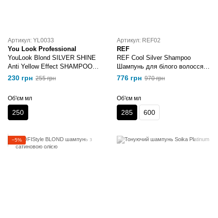
Артикул: YL0033
Артикул: REF02
You Look Professional
REF
YouLook Blond SILVER SHINE
REF Cool Silver Shampoo
Anti Yellow Effect SHAMPOO
Шампунь для білого волосся
шампунь для збереження
285 мл
230 грн
776 грн
255 грн
970 грн
кольору 250 мл
Об'єм мл
Об'єм мл
250
285
600
−5%