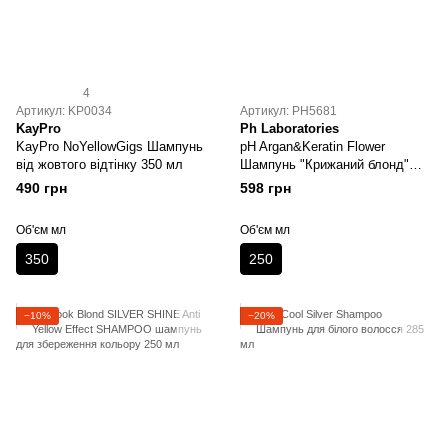
4
Артикул: KP0034
Артикул: PH5681
KayPro
Ph Laboratories
KayPro NoYellowGigs Шампунь
pH Argan&Keratin Flower
від жовтого відтінку 350 мл
Шампунь "Крижаний блонд"
250 мл
490 грн
598 грн
Об'єм мл
Об'єм мл
350
250
−10%
−20%