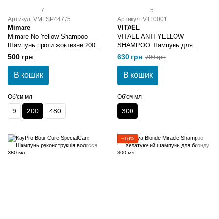
7
5
Артикул: VMESP44775
Артикул: VTL0001
Mimare
VITAEL
Mimare No-Yellow Shampoo
VITAEL ANTI-YELLOW
Шампунь проти жовтизни 200
SHAMPOO Шампунь для
мл
блондинок антижовтизна 300
500 грн
630 грн
700 грн
мл
В кошик
В кошик
Об'єм мл
Об'єм мл
9
200
480
300
−10%