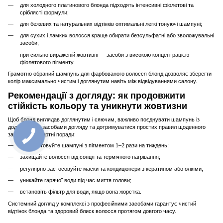
для холодного платинового блонда підходять інтенсивні фіолетові та
сріблясті формули;
для бежевих та натуральних відтінків оптимальні легкі тонуючі шампуні;
для сухих і ламких волосся краще обирати безсульфатні або зволожувальні
засоби;
при сильно вираженій жовтизні — засоби з високою концентрацією
фіолетового пігменту.
Грамотно обраний шампунь для фарбованого волосся блонд дозволяє зберегти
колір максимально чистим і доглянутим навіть між відвідуваннями салону.
Рекомендації з догляду: як продовжити
стійкість кольору та уникнути жовтизни
Щоб блонд виглядав доглянутим і сяючим, важливо поєднувати шампунь із
додатковими засобами догляду та дотримуватися простих правил щоденного
захисту. Експертні поради:
використовуйте шампуні з пігментом 1–2 рази на тиждень;
захищайте волосся від сонця та термічного нагрівання;
регулярно застосовуйте маски та кондиціонери з кератином або оліями;
уникайте гарячої води під час миття голови;
встановіть фільтр для води, якщо вона жорстка.
Системний догляд у комплексі з професійними засобами гарантує чистий
відтінок блонда та здоровий блиск волосся протягом довгого часу.