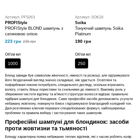
Артикул: PFS063
Артикул: SOK28
PROFIStyle
Soika
PROFIStyle BLOND шампунь з
Тонуючий шампунь Soika
сатиновою олією
Platinum
223 грн
190 грн
235 грн
Об'єм мл
Об'єм мл
1000
250
Блонд завжди був символом жіночності, ніжності та розкоші, але підтримувати
його бездоганний вигляд значно складніше, ніж здається. Освітлені та
пофарбовані локони потребують спеціального догляду, оскільки втрачають
вологу, стають більш пористими та схильними до ламкості. Важливу роль у
збереженні чистоти відтінку та м’якості структури волосся відіграє правильно
підібрані шампуні для блондинок. Саме професійні засоби допомагають усунути
небажану жовтизну, повернути блиск і підтримувати благородний холодний тон.
Далі розглянемо ключові переваги спеціалізованих формул, найпоширеніші
проблеми та правила вибору і застосування таких шампунів.
Професійні шампуні для блондинок: засоби
проти жовтизни та тьмяності
Блонду характерна поява небажаних теплих відтінків, які з часом роблять колір