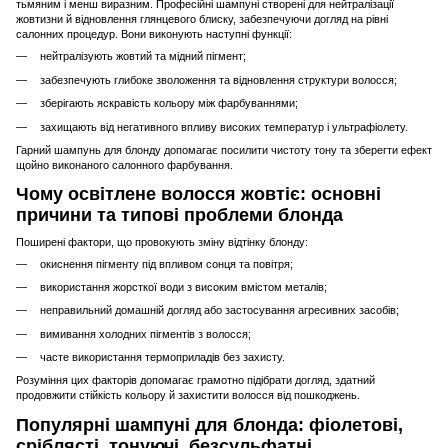
тьмяним і менш виразним. Професійні шампуні створені для нейтралізації
жовтизни й відновлення глянцевого блиску, забезпечуючи догляд на рівні
салонних процедур. Вони виконують наступні функції:
нейтралізують жовтий та мідний пігмент;
забезпечують глибоке зволоження та відновлення структури волосся;
зберігають яскравість кольору між фарбуваннями;
захищають від негативного впливу високих температур і ультрафіолету.
Гарний шампунь для блонду допомагає посилити чистоту тону та зберегти ефект
щойно виконаного салонного фарбування.
Чому освітлене волосся жовтіє: основні
причини та типові проблеми блонда
Поширені фактори, що провокують зміну відтінку блонду:
окиснення пігменту під впливом сонця та повітря;
використання жорсткої води з високим вмістом металів;
неправильний домашній догляд або застосування агресивних засобів;
вимивання холодних пігментів з волосся;
часте використання термоприладів без захисту.
Розуміння цих факторів допомагає грамотно підібрати догляд, здатний
продовжити стійкість кольору й захистити волосся від пошкоджень.
Популярні шампуні для блонда: фіолетові,
сріблясті, тонуючі, безсульфатні