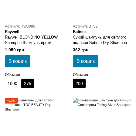
Артикул: RW0086
Артикул: BTS2
Raywell
Batiste
Raywell BLOND NO YELLOW
Сухий шампунь для світлого
Shаmpoo Шампунь проти
волосся Batiste Dry Shampoo
жовтизни 275 мл
Blonde
1 050 грн
362 грн
В кошик
В кошик
Об'єм мл
Об'єм мл
1000
275
200
−10%