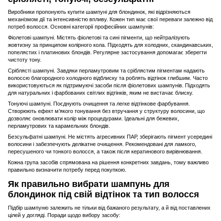
Виробники пропонують купити шампуні для блондинок, які відрізняються
механізмом дії та інтенсивністю впливу. Кожен тип має свої переваги залежно від
потреб волосся. Основні категорії професійних шампунів:
Фіолетові шампуні. Містять фіолетові та сині пігменти, що нейтралізують
жовтизну за принципом колірного кола. Підходять для холодних, скандинавських,
попелястих і платинових блондів. Регулярне застосування допомагає зберегти
чистоту тону.
Сріблясті шампуні. Завдяки перламутровим та сріблястим пігментам надають
волоссю благородного холодного відблиску та роблять відтінок глибшим. Часто
використовуються як підтримуючі засоби після фіолетових шампунів. Підходять
для натуральних і фарбованих світлих відтінків, яким не вистачає блиску.
Тонуючі шампуні. Поєднують очищення та легке відтінкове фарбування.
Створюють ефект м’якого тонування без втручання у структуру волосини, що
дозволяє оновлювати колір між процедурами. Ідеальні для бежевих,
перламутрових та карамельних блондів.
Безсульфатні шампуні. Не містять агресивних ПАР, зберігають пігмент усередині
волосини і забезпечують делікатне очищення. Рекомендовані для ламкого,
пересушеного чи тонкого волосся, а також після кератинового вирівнювання.
Кожна група засобів спрямована на рішення конкретних завдань, тому важливо
правильно визначити потребу перед покупкою.
Як правильно вибрати шампунь для
блондинок під свій відтінок та тип волосся
Підбір шампуню залежить не тільки від бажаного результату, а й від поставлених
цілей у догляді. Поради щодо вибору засобу: