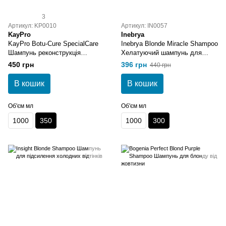
3
Артикул: KP0010
Артикул: IN0057
KayPro
Inebrya
KayPro Botu-Cure SpecialCare
Inebrya Blonde Miracle Shampoo
Шампунь реконструкція
Хелатуючий шампунь для
волосся 350 мл
блонду 300 мл
450 грн
396 грн
440 грн
В кошик
В кошик
Об'єм мл
Об'єм мл
1000
350
1000
300