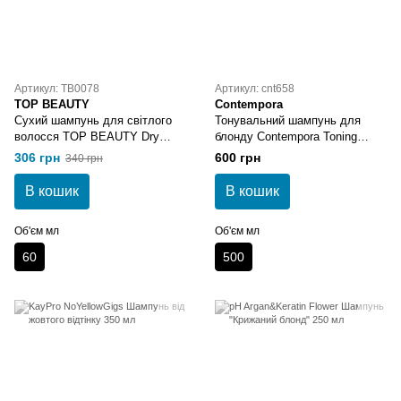
Артикул: TB0078
Артикул: cnt658
TOP BEAUTY
Contempora
Сухий шампунь для світлого
Тонувальний шампунь для
волосся TOP BEAUTY Dry
блонду Contempora Toning
Shampoo
Silver Shampoo
306 грн
600 грн
340 грн
В кошик
В кошик
Об'єм мл
Об'єм мл
60
500