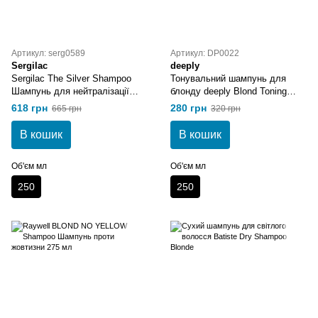
Артикул: serg0589
Артикул: DP0022
Sergilac
deeply
Sergilac The Silver Shampoo
Тонувальний шампунь для
Шампунь для нейтралізації
блонду deeply Blond Toning
жовтого пігменту 250 мл
Shampoo
618 грн
280 грн
665 грн
320 грн
В кошик
В кошик
Об'єм мл
Об'єм мл
250
250