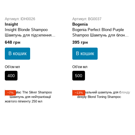
Артикул: IDH0026
Артикул: BG0037
Insight
Bogenia
Insight Blonde Shampoo
Bogenia Perfect Blond Purple
Шампунь для підсилення
Shampoo Шампунь для блонду
холодних відтінків
від жовтизни
648 грн
395 грн
В кошик
В кошик
Об'єм мл
Об'єм мл
400
500
−7%
−13%