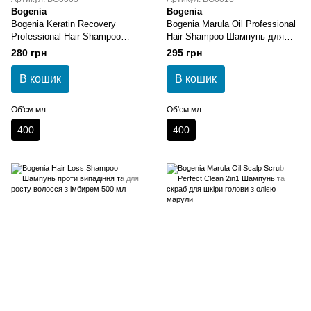
Bogenia
Bogenia
Bogenia Keratin Recovery
Bogenia Marula Oil Professional
Professional Hair Shampoo
Hair Shampoo Шампунь для
Шампунь для волосся
волосся з маслом марули
280 грн
295 грн
"Кератинове відновлення" 400
мл
В кошик
В кошик
Об'єм мл
Об'єм мл
400
400