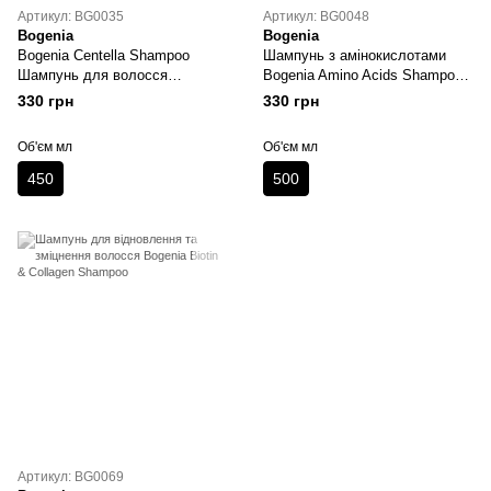
Артикул: BG0035
Артикул: BG0048
Bogenia
Bogenia
Bogenia Centella Shampoo
Шампунь з амінокислотами
Шампунь для волосся
Bogenia Amino Acids Shampoo
зволожуючий з екстрактом
01 500 мл
330 грн
330 грн
центелли та ментолом
Об'єм мл
Об'єм мл
450
500
Артикул: BG0069