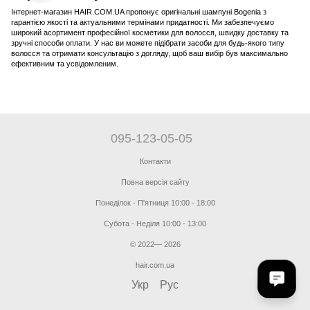
Інтернет-магазин HAIR.COM.UA пропонує оригінальні шампуні Bogenia з
гарантією якості та актуальними термінами придатності. Ми забезпечуємо
широкий асортимент професійної косметики для волосся, швидку доставку та
зручні способи оплати. У нас ви можете підібрати засоби для будь-якого типу
волосся та отримати консультацію з догляду, щоб ваш вибір був максимально
ефективним та усвідомленим.
095-123-05-05
Контакти
Повна версія сайту
Понеділок - П'ятниця 10:00 - 18:00
Субота - Неділя 10:00 - 13:00
© 2022— 2026
hair.com.ua
Укр
Рус