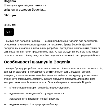
Bogenia
Шампунь для відновлення та
зміцнення волосся Bogenia
Biotin & Collagen Shampoo
340 грн
Об'єм мл
500
Шампуні для волосся Bogenia — це лінія професійних засобів для делікатного
очищення та комплексного догляду за локонами. Бренд Bogenia відомий
поєднанням сучасних інноваційних розробок і доглядових компонентів, таких як
олії, кератин, пантенол і рослинні екстракти. Такі склади допомагають не лише
очищати пасма, а й підтримувати їхнє здоров’я, еластичність і природний блиск.
Особливості шампунів Bogenia
Шампуні бренду розробляються з акцентом на відновлення та захист волосся від
зовнішніх факторів. У складі часто зустрічаються олії макадамії, аргани,
мигдалю, а також амінокислоти і кератин, які зміцнюють структуру волосяного
стрижня та зменшують ламкість. Багато продуктів підходять для щоденного
використання та всіх типів волосся. Основні переваги шампунів Bogenia:
м’яке очищення шкіри голови без пересушування;
відновлення пошкодженої структури волосся;
зволоження та живлення по всій довжині;
надання гладкості та природного блиску;