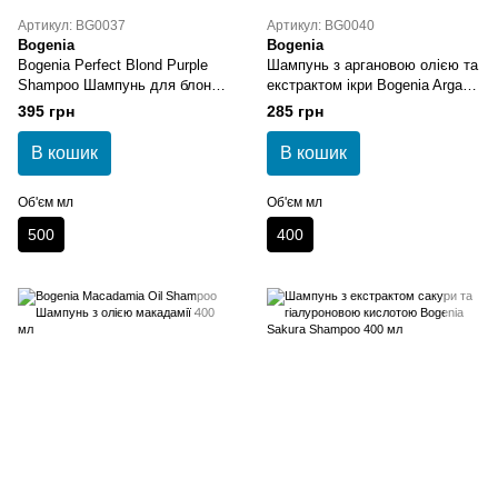
Артикул: BG0037
Артикул: BG0040
Bogenia
Bogenia
Bogenia Perfect Blond Purple
Шампунь з аргановою олією та
Shampoo Шампунь для блонду
екстрактом ікри Bogenia Argan
від жовтизни
Oil Hair Shampoo
395 грн
285 грн
В кошик
В кошик
Об'єм мл
Об'єм мл
500
400