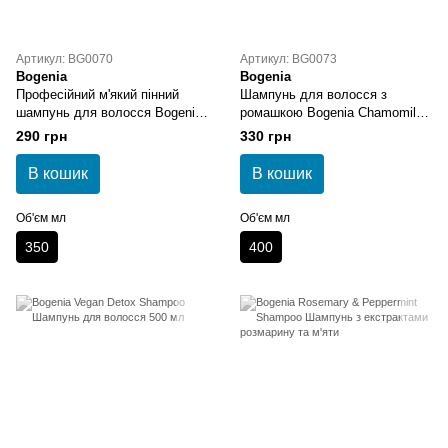
Артикул: BG0070
Артикул: BG0073
Bogenia
Bogenia
Професійний м'який пінний
Шампунь для волосся з
шампунь для волосся Bogenia
ромашкою Bogenia Chamomile
Calendula Glow Shampoo
Sulfate Free Shampoo
290 грн
330 грн
В кошик
В кошик
Об'єм мл
Об'єм мл
350
400