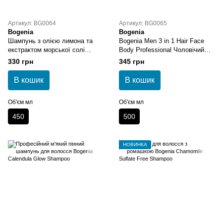
Артикул: BG0064
Артикул: BG0065
Bogenia
Bogenia
Шампунь з олією лимона та
Bogenia Men 3 in 1 Hair Face
екстрактом морської солі
Body Professional Чоловічий
Bogenia Lemon Oil Sea Salt
засіб 3 в 1 500 мл
330 грн
345 грн
Extract Shampoo 450 мл
В кошик
В кошик
Об'єм мл
Об'єм мл
450
500
НОВИНКА