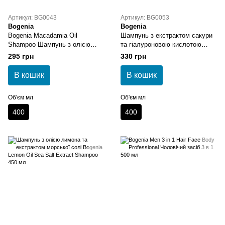
Артикул: BG0043
Артикул: BG0053
Bogenia
Bogenia
Bogenia Macadamia Oil
Шампунь з екстрактом сакури
Shampoo Шампунь з олією
та гіалуроновою кислотою
макадамії 400 мл
Bogenia Sakura Shampoo 400
295 грн
330 грн
мл
В кошик
В кошик
Об'єм мл
Об'єм мл
400
400