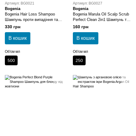
Артикул: BG0021
Артикул: BG0027
Bogenia
Bogenia
Bogenia Hair Loss Shampoo
Bogenia Marula Oil Scalp Scrub
Шампунь проти випадіння та
Perfect Clean 2in1 Шампунь та
для росту волосся з імбирем
скраб для шкіри голови з олією
330 грн
160 грн
500 мл
марули
В кошик
В кошик
Об'єм мл
Об'єм мл
500
250