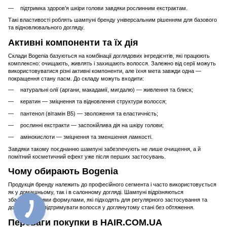
підтримка здоров’я шкіри голови завдяки рослинним екстрактам.
Такі властивості роблять шампуні бренду універсальним рішенням для базового
та відновлювального догляду.
Активні компоненти та їх дія
Склади Bogenia базуються на комбінації доглядових інгредієнтів, які працюють
комплексно: очищають, живлять і захищають волосся. Залежно від серії можуть
використовуватися різні активні компоненти, але їхня мета завжди одна —
покращення стану пасм. До складу можуть входити:
натуральні олії (аргани, макадамії, мигдалю) — живлення та блиск;
кератин — зміцнення та відновлення структури волосся;
пантенол (вітамін B5) — зволоження та еластичність;
рослинні екстракти — заспокійлива дія на шкіру голови;
амінокислоти — зміцнення та зменшення ламкості.
Завдяки такому поєднанню шампуні забезпечують не лише очищення, а й
помітний косметичний ефект уже після перших застосувань.
Чому обирають Bogenia
Продукція бренду належить до професійного сегмента і часто використовується
як у домашньому, так і в салонному догляді. Шампуні відрізняються
збалансованими формулами, які підходять для регулярного застосування та
допомагають підтримувати волосся у доглянутому стані без обтяження.
Переваги покупки в HAIR.COM.UA