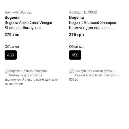
Артикул: BG0026
Артикул: BG0032
Bogenia
Bogenia
Bogenia Apple Cider Vinegar
Bogenia Seaweed Shampoo
Shampoo Шампунь з
Шампунь для волосся
екстрактом яблучного оцту
зміцнювальний з морськими
275 грн
275 грн
водоростями
Об'єм мл
Об'єм мл
450
450