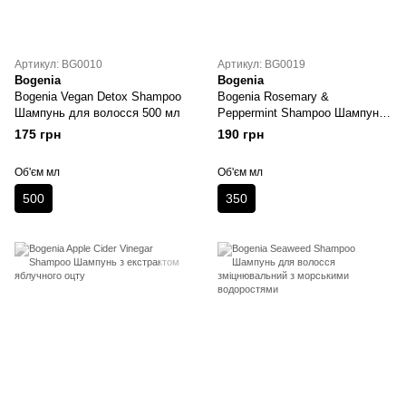
Артикул: BG0010
Артикул: BG0019
Bogenia
Bogenia
Bogenia Vegan Detox Shampoo
Bogenia Rosemary &
Шампунь для волосся 500 мл
Peppermint Shampoo Шампунь
з екстрактами розмарину та
175 грн
190 грн
м'яти
Об'єм мл
Об'єм мл
500
350