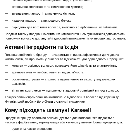
інтенсивне зволоження та живлення по довжині;
зменшення ламкості та посічених кінчиків;
надання гладкості та природного блиску;
підходить для всіх типів волосся, включно з фарбованим і ослабленим.
Завдяки такому поєднанню активних компонентів шампуні Karseell допомагають
повернути волоссю доглянутий і здоровий вигляд вже після перших застосувань.
Активні інгредієнти та їх дія
Головна особливість бренду — використання високоефективних доглядових
компонентів, які працюють у синергії та підсилюють дію один одного. Серед них:
колаген — зміцнює волосся, покращує його щільність та еластичність;
арганова олія — глибоко живить і надає м’якість;
рослинні екстракти — сприяють відновленню та захисту від зовнішніх
факторів;
вітамінні комплекси — підтримують здоровий зовнішній вигляд волосся.
Такі речовини спрямовані на комплексне відновлення волосся від коренів до
кінчиків, щоб зробити його більш сильним і слухняним.
Кому підходять шампуні Karseell
Продукція бренду особливо рекомендується для волосся, яке піддається
частому фарбуванню, термоукладці або хімічному впливу. Вона підходять для:
сухого та ламкого волосся;