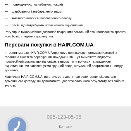
пошкоджених і ослаблених локонів;
фарбованих і знебарвлених пасм;
тьмяного волосся, позбавленого блиску;
пасм, що потребують інтенсивного відновлення.
Регулярне використання дозволяє покращити загальний стан волосся та зробити
його більш гладким і доглянутим.
Переваги покупки в HAIR.COM.UA
Інтернет-магазин HAIR.COM.UA пропонує оригінальну продукцію Karseell із
гарантією якості та перевіреним походженням. Тут ви можете підібрати
професійний догляд, що відповідає вашому типу волосся та завданням
відновлення. Ми забезпечуємо зручний вибір, актуальний асортимент і швидку
доставку.
Купуючи в HAIR.COM.UA, ви отримуєте доступ до ефективних рішень для
домашнього догляду, які допомагають досягти салонного результату без зайвих
зусиль.
095-123-05-05
Контакти