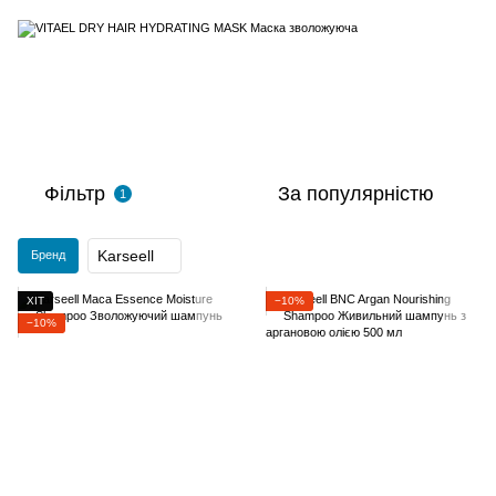
Фільтр
За популярністю
1
Karseell
Бренд
ХІТ
−10%
−10%