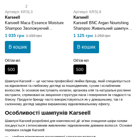
2
Артикул: KRSL3
Артикул: KRSL9
Karseell
Karseell
Karseell Maca Essence Moisture
Karseell BNC Argan Nourishing
Shampoo Зволожуючий
Shampoo Живильний шампунь
шампунь
з аргановою олією 500 мл
1 035 грн
1 125 грн
1 150 грн
1 250 грн
В кошик
В кошик
Об'єм мл
Об'єм мл
500
500
Шампуні Karseell — це частина професійної лінійки бренду, який спеціалізується
на відновленні та глибокому догляді за пошкодженим, сухим і ослабленим
волоссям. Їх основою виступають колаген, арганова олія та натуральні рослинні
екстракти, спрямовані на зміцнення структури пасм і повернення їм гладкості та
блиску. Продукти бренду часто використовуються як у домашньому, так і в
салонному догляді завдяки вираженому відновлювальному ефекту.
Особливості шампунів Karseell
Шампуні Karseell розроблені для комплексної дії: м’яке очищення шкіри голови
поєднується з інтенсивним живленням і відновленням довжини волосся. Основні
переваги складів Karseell:
глибоке відновлення пошкодженої структури волосся;