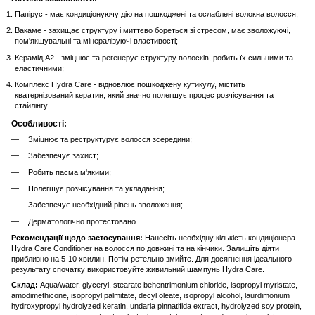
Папірус - має кондиціонуючу дію на пошкоджені та ослаблені волокна волосся;
Вакаме - захищає структуру і миттєво бореться зі стресом, має зволожуючі,
пом'якшувальні та мінералізуючі властивості;
Керамід A2 - зміцнює та регенерує структуру волосків, робить їх сильними та
еластичними;
Комплекс Hydra Care - відновлює пошкоджену кутикулу, містить
кватернізований кератин, який значно полегшує процес розчісування та
стайлінгу.
Особливості:
Зміцнює та реструктурує волосся зсередини;
Забезпечує захист;
Робить пасма м'якими;
Полегшує розчісування та укладання;
Забезпечує необхідний рівень зволоження;
Дерматологічно протестовано.
Рекомендації щодо застосування:
Нанесіть необхідну кількість кондиціонера
Hydra Care Conditioner на волосся по довжині та на кінчики. Залишіть діяти
приблизно на 5-10 хвилин. Потім ретельно змийте. Для досягнення ідеального
результату спочатку використовуйте живильний шампунь Hydra Care.
Склад:
Aqua/water, glyceryl, stearate behentrimonium chloride, isopropyl myristate,
amodimethicone, isopropyl palmitate, decyl oleate, isopropyl alcohol, laurdimonium
hydroxypropyl hydrolyzed keratin, undaria pinnatifida extract, hydrolyzed soy protein,