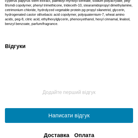
cyperus papyrus stem extract, palmitoyl myristyl serinate, sodium polyacrylate, peg-
8/smdi copolymer, phenyl trimethicone, trideceth-10, stearamidopropyl dimethylamine,
cetrimonium chloride, hydrolyzed vegetable protein pg-propyl silanetriol, glycerin,
hydrogenated castor oil/sebacic acid copolymer, polyquaternium-7, wheat amino
acids, peg-8, citric acid, ethylhexylglycerin, phenoxyethanol, hexyl cinnamal, linalool,
benzyl benzoate, parfum/fragrance.
Відгуки
Додайте перший відгук
Написати відгук
Доставка
Оплата