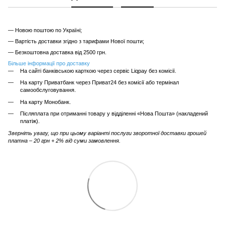
— Новою поштою по Україні;
— Вартість доставки згідно з тарифами Нової пошти;
— Безкоштовна доставка від 2500 грн.
Більше інформації про доставку
На сайті банківською карткою через сервіс Liqpay без комісії.
На карту Приватбанк через Приват24 без комісії або термінал
самообслуговування.
На карту Монобанк.
Післяплата при отриманні товару у відділенні «Нова Пошта» (накладений
платіж).
Зверніть увагу, що при цьому варіанті послуги зворотної доставки грошей
платна – 20 грн + 2% від суми замовлення.