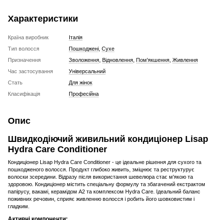
Характеристики
Країна виробник
Італія
Тип волосся
Пошкоджені
,
Сухе
Призначення
Зволоження
,
Відновлення
,
Пом'якшення
,
Живлення
Час застосування
Універсальний
Стать
Для жінок
Класифікація
Професійна
Опис
Швидкодіючий живильний кондиціонер Lisap
Hydra Care Conditioner
Кондиціонер Lisap Hydra Care Conditioner - це ідеальне рішення для сухого та
пошкодженого волосся. Продукт глибоко живить, зміцнює та реструктурує
волоски зсередини. Відразу після використання шевелюра стає м'якою та
здоровою. Кондиціонер містить спеціальну формулу та збагачений екстрактом
папірусу, вакамі, керамідом A2 та комплексом Hydra Care. Ідеальний баланс
поживних речовин, сприяє живленню волосся і робить його шовковистим і
гладким.
Активні компоненти: