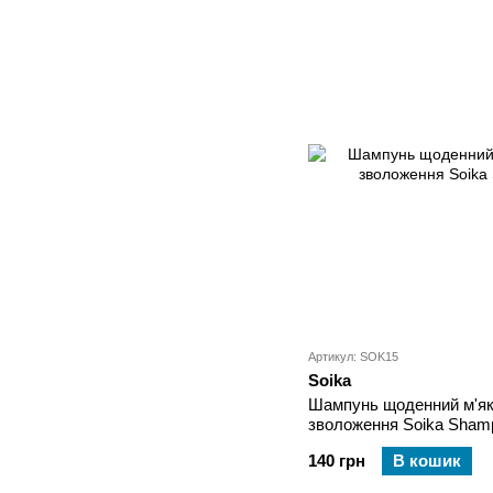
Артикул: SOK15
Soika
Шампунь щоденний м'як
зволоження Soika Sham
140 грн
В кошик