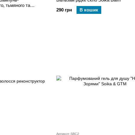
о, тьмяного та
290 грн
В кошик
340 мл
Артикул: SBC2