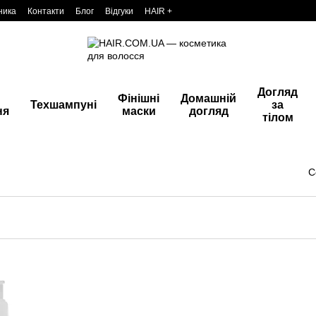
ника
Контакти
Блог
Відгуки
HAIR +
Догляд
Фінішні
Домашній
Техшампуні
за
ня
маски
догляд
тілом
С