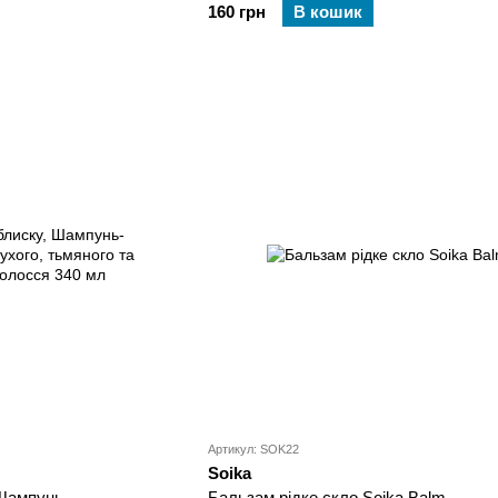
160 грн
В кошик
Артикул: SOK22
Soika
 Шампунь-
Бальзам рідке скло Soika Balm