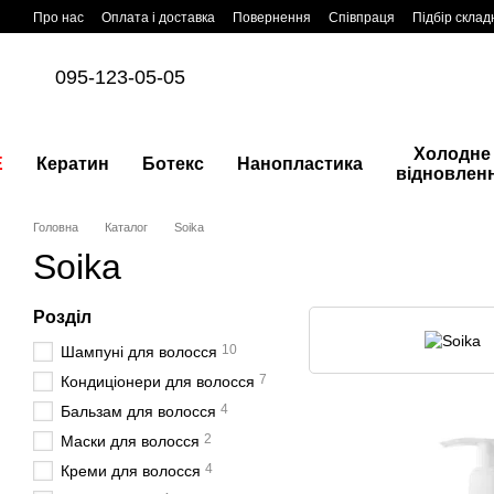
Перейти до основного контенту
Про нас
Оплата і доставка
Повернення
Співпраця
Підбір склад
095-123-05-05
Холодне
E
Кератин
Ботекс
Нанопластика
відновлен
Головна
Каталог
Soika
Soika
Розділ
10
Шампуні для волосся
7
Кондиціонери для волосся
4
Бальзам для волосся
2
Маски для волосся
4
Креми для волосся