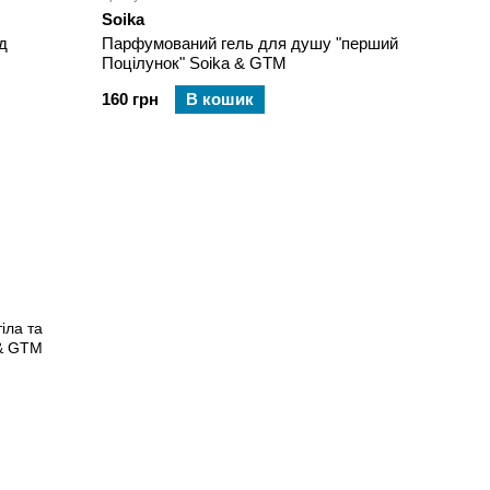
Soika
д
Парфумований гель для душу "перший
Поцілунок" Soika & GTM
160 грн
В кошик