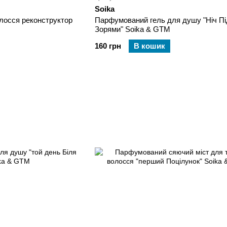
Soika
р для волосся реконструктор
Парфумований гель для душу "Ніч Пі
Зорями" Soika & GTM
160 грн
В кошик