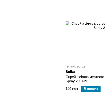
Артикул: SOK12
Soika
Спрей з сіллю мертвого 
Spray 200 мл
140 грн
В кошик