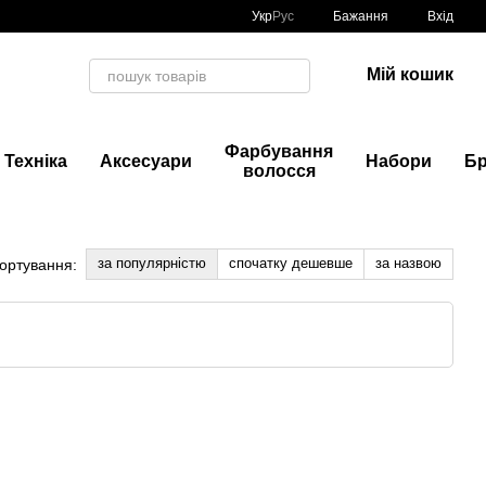
Укр
Рус
Бажання
Вхід
Мій кошик
Фарбування
Техніка
Аксесуари
Набори
Б
волосся
за популярністю
спочатку дешевше
за назвою
ортування: