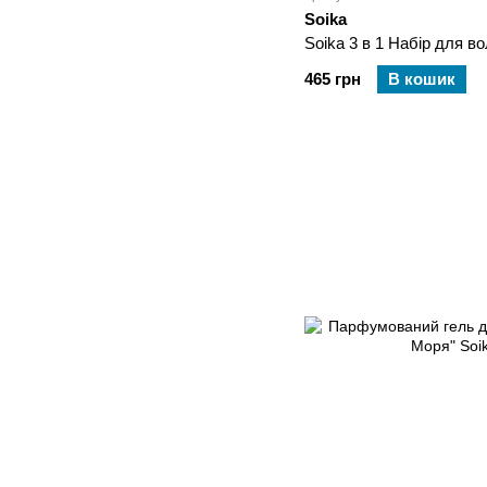
Soika
Soika 3 в 1 Набі
465 грн
В кошик