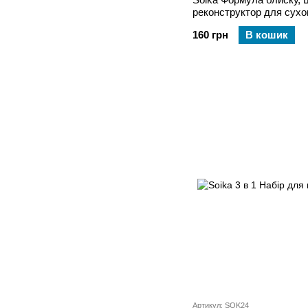
реконструктор для сухог
пошкодженого волосся 
160 грн
В кошик
Артикул: SOK24