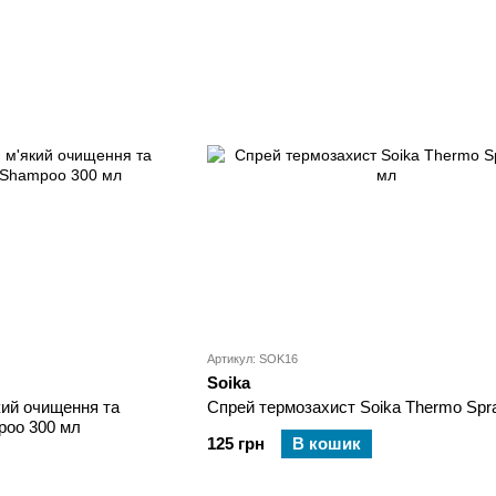
Артикул: SOK16
Soika
ий очищення та
Спрей термозахист Soika Thermo Spr
poo 300 мл
125 грн
В кошик