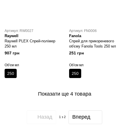
Артикул: RW0027
Артикул: FN0006
Raywell
Fanola
Raywell PLEX Спрей-полімер
Спрей для прикореневого
250 мл
об'єму Fanola Tools 250 мл
907 грн
251 грн
Об'єм мл
Об'єм мл
250
250
Показати ще 4 товара
Назад
Вперед
1
з 2