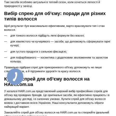
Такі засоби особливо актуальні в теплий сезон, коли хочеться легкості й
природності у зачісці.
Вибір спрею для об’єму: поради для різних
типів волосся
Щоб результат був максимально ефективним, варто враховувати тип і стан
волосся.
для тонкого волосся підійдуть легкі формули без масел;
для хвилястого чи кучерявого — засоби, що допоможуть сформувати гарні
кучері;
для густого продукти з сильною фіксацією;
для пофарбованого — косметика з додатковим зволоженням та захистом
кольору.
Правильно підібрані спреї для прикореневого об'єму допоможуть не лише
створити об’єм, а й підтримати здоров’я та красу волосся.
Купити спрей для об’єму волосся на
HAIR.com.ua
У каталозі HAIR.com.ua представлений широкий вибір професійних спреїв для
об’єму від провідних брендів. Це оригінальні засоби, які ефективно працюють і в
домашньому догляді, і в салонних умовах. Купити спрей для об'єму волосся
можна з доставкою всією Україною. Наші консультанти допоможуть обрати
найкращий варіант.
Замовляйте спрей для об’єму волосся на HAIR.com.ua та створюйте ідеальний