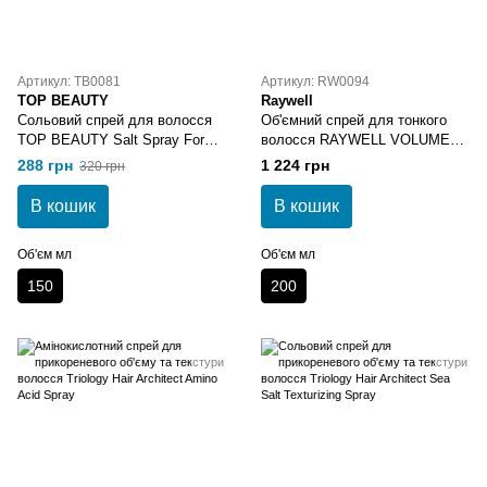
Артикул: TB0081
Артикул: RW0094
TOP BEAUTY
Raywell
Сольовий спрей для волосся
Об'ємний спрей для тонкого
TOP BEAUTY Salt Spray For
волосся RAYWELL VOLUME
Hair
Spray
288 грн
1 224 грн
320 грн
В кошик
В кошик
Об'єм мл
Об'єм мл
150
200