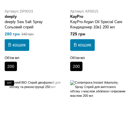
Артикул: DP0033
Артикул: KP0015
deeply
KayPro
deeply Sea Salt Spray
KayPro Argan Oil Special Care
Сольовий спрей
Кондиціонер 10в1 200 мл
280 грн
725 грн
340 грн
В кошик
В кошик
Об'єм мл
Об'єм мл
200
200
ХІТ