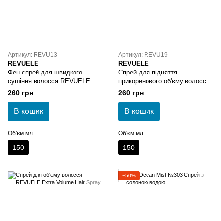
Артикул: REVU13
Артикул: REVU19
REVUELE
REVUELE
Фен спрей для швидкого
Спрей для підняття
сушіння волосся REVUELE
прикоренового об'єму волосся
ART Fast Blow-Dry Spray
REVUELE ART Root Lifting
260 грн
260 грн
Spray
В кошик
В кошик
Об'єм мл
Об'єм мл
150
150
−50%