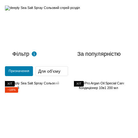
Фільтр
За популярністю
1
Для об'єму
Призначення
ХІТ
ХІТ
−18%