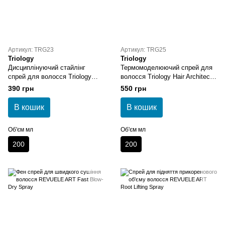
Артикул: TRG23
Артикул: TRG25
Triology
Triology
Дисциплінуючий стайлінг
Термомоделюючий спрей для
спрей для волосся Triology
волосся Triology Hair Architect
Hair Architect Styling Control
Thermo Styling Spray
390 грн
550 грн
Spray
В кошик
В кошик
Об'єм мл
Об'єм мл
200
200