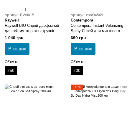
1
Артикул: RW0015
Артикул: cont94569
Raywell
Contempora
Raywell BIO Спрей двофазний
Contempora Instant Volumzing
для об'єму та реконструкції
Spray Спрей для миттєвого
250 мл
об'єму з маслом обліпихи і
1 040 грн
690 грн
огірковим маслом 200 мл
В кошик
В кошик
Об'єм мл
Об'єм мл
250
200
−10%