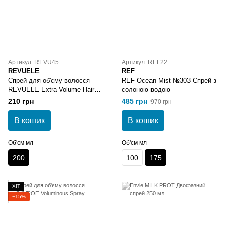
Артикул: REVU45
Артикул: REF22
REVUELE
REF
Спрей для об'єму волосся
REF Ocean Mist №303 Спрей з
REVUELE Extra Volume Hair
солоною водою
Spray
210 грн
485 грн
970 грн
В кошик
В кошик
Об'єм мл
Об'єм мл
200
100
175
ХІТ
−15%