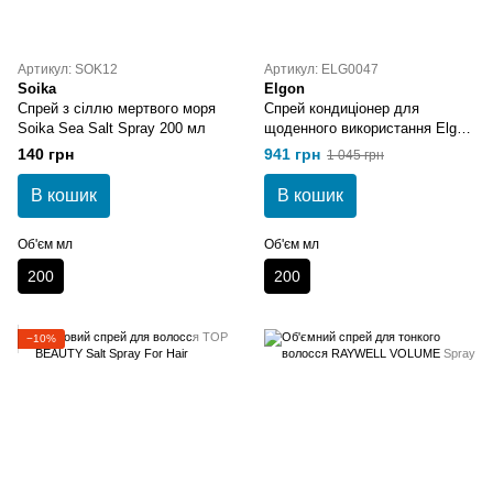
Артикул: SOK12
Артикул: ELG0047
Soika
Elgon
Спрей з сіллю мертвого моря
Спрей кондиціонер для
Soika Sea Salt Spray 200 мл
щоденного використання Elgon
Yes Daily Day By Day Hidra Mist
140 грн
941 грн
1 045 грн
200 мл
В кошик
В кошик
Об'єм мл
Об'єм мл
200
200
−10%