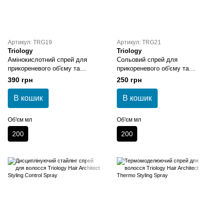
Артикул: TRG19
Артикул: TRG21
Triology
Triology
Амінокислотний спрей для
Сольовий спрей для
прикореневого об'єму та
прикореневого об'єму та
текстури волосся Triology Hair
текстури волосся Triology Hair
390 грн
250 грн
Architect Amino Acid Spray
Architect Sea Salt Texturizing
Spray
В кошик
В кошик
Об'єм мл
Об'єм мл
200
200