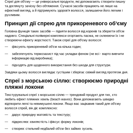
Спреї для об’єму — це універсальні продукти, які допомагають створити пишну
та доглянуту зачіску без обтяження. Сучасні засоби працюють не лише на
ефектний вигляд, а й підтримують здоров’я волосся, залишаючи його легким і
рухливим.
Принцип дії спрею для прикореневого об’єму
Головна функція таких засобів — підняти волосся від коренів та зберегти об’єм
надовго. Спеціальні полімерні комплекси огортають пасма, не склеюючи їх і не
створюючи ефекту жорсткості. Також спреї для об'єму волосся:
фіксують прикореневий об’єм на кілька годин;
забезпечують термозахист під час укладки феном (не всі - варто вивчити
інформацію від виробника);
підходять для щоденного використання без шкоди для структури.
Завдяки цьому волосся виглядає густішим і зберігає свіжий вигляд протягом дня.
Спреї з морською сіллю: створюємо природні
пляжні локони
Текстурувальні спреї з морською сіллю — трендовий продукт для тих, хто
любить ефект пляжних хвиль (beach waves). Вони допомагають швидко
відтворити легкі та невимушені локони. Якщо вас зацікавив такий для об'єму
волосся спрей, він діє комплексно:
дарує природну матовість та текстуру;
підкреслює хвилястість і фіксує форму локонів;
створює стильний недбалий об’єм без зайвих зусиль.