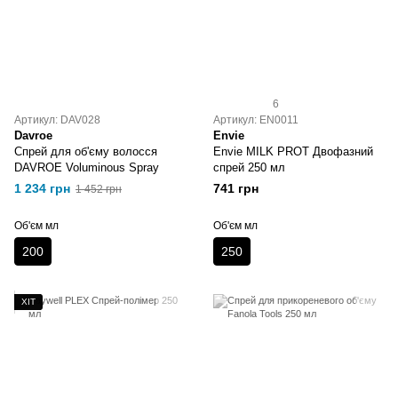
6
Артикул: DAV028
Артикул: EN0011
Davroe
Envie
Спрей для об'єму волосся
Envie MILK PROT Двофазний
DAVROE Voluminous Spray
спрей 250 мл
1 234 грн
741 грн
1 452 грн
Об'єм мл
Об'єм мл
200
250
ХІТ