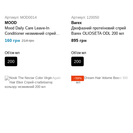
Артикул: MOD0014
Артикул: 120050
MOOD
Barex
Mood Daily Care Leave-In
Двофазний протеїновий спрей
Conditioner незмивний спрей
Barex OLIOSETA ODL 200 мл
кондиціонер для щоденного
160 грн
895 грн
214 грн
використання 200 мл
Об'єм мл
Об'єм мл
200
200
−59%