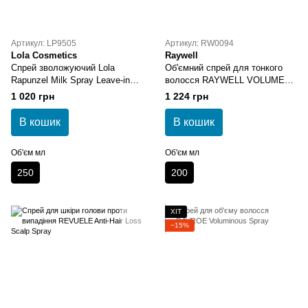
Артикул: LP9505
Артикул: RW0094
Lola Cosmetics
Raywell
Спрей зволожуючий Lola
Об'ємний спрей для тонкого
Rapunzel Milk Spray Leave-in
волосся RAYWELL VOLUME
Conditioner
Spray
1 020 грн
1 224 грн
В кошик
В кошик
Об'єм мл
Об'єм мл
250
200
ХІТ
−15%