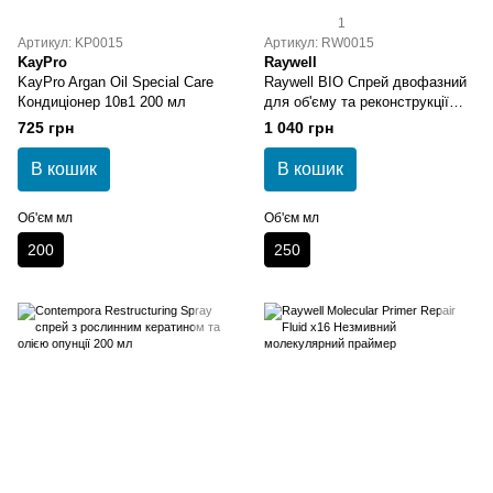
1
Артикул: KP0015
Артикул: RW0015
KayPro
Raywell
KayPro Argan Oil Special Care
Raywell BIO Спрей двофазний
Кондиціонер 10в1 200 мл
для об'єму та реконструкції
250 мл
725 грн
1 040 грн
В кошик
В кошик
Об'єм мл
Об'єм мл
200
250