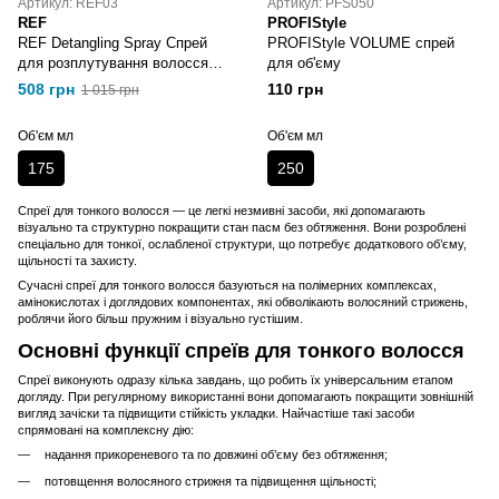
Артикул: REF03
Артикул: PFS050
REF
PROFIStyle
REF Detangling Spray Спрей
PROFIStyle VOLUME спрей
для розплутування волосся
для об'єму
175 мл
508 грн
110 грн
1 015 грн
Об'єм мл
Об'єм мл
175
250
Спреї для тонкого волосся — це легкі незмивні засоби, які допомагають
візуально та структурно покращити стан пасм без обтяження. Вони розроблені
спеціально для тонкої, ослабленої структури, що потребує додаткового об’єму,
щільності та захисту.
Сучасні спреї для тонкого волосся базуються на полімерних комплексах,
амінокислотах і доглядових компонентах, які обволікають волосяний стрижень,
роблячи його більш пружним і візуально густішим.
Основні функції спреїв для тонкого волосся
Спреї виконують одразу кілька завдань, що робить їх універсальним етапом
догляду. При регулярному використанні вони допомагають покращити зовнішній
вигляд зачіски та підвищити стійкість укладки. Найчастіше такі засоби
спрямовані на комплексну дію:
надання прикореневого та по довжині об’єму без обтяження;
потовщення волосяного стрижня та підвищення щільності;