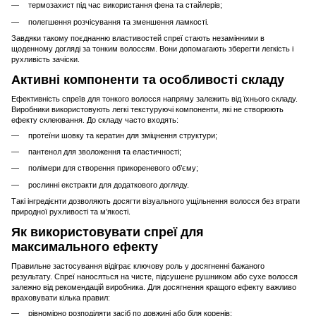
термозахист під час використання фена та стайлерів;
полегшення розчісування та зменшення ламкості.
Завдяки такому поєднанню властивостей спреї стають незамінними в
щоденному догляді за тонким волоссям. Вони допомагають зберегти легкість і
рухливість зачіски.
Активні компоненти та особливості складу
Ефективність спреїв для тонкого волосся напряму залежить від їхнього складу.
Виробники використовують легкі текстуруючі компоненти, які не створюють
ефекту склеювання. До складу часто входять:
протеїни шовку та кератин для зміцнення структури;
пантенол для зволоження та еластичності;
полімери для створення прикореневого об’єму;
рослинні екстракти для додаткового догляду.
Такі інгредієнти дозволяють досягти візуального ущільнення волосся без втрати
природної рухливості та м’якості.
Як використовувати спреї для
максимального ефекту
Правильне застосування відіграє ключову роль у досягненні бажаного
результату. Спреї наносяться на чисте, підсушене рушником або сухе волосся
залежно від рекомендацій виробника. Для досягнення кращого ефекту важливо
враховувати кілька правил:
рівномірно розподіляти засіб по довжині або біля коренів;