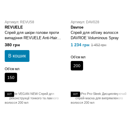
Артикул: REVU58
Артикул: DAV028
REVUELE
Davroe
Спрей для шкіри голови проти
Спрей для об'єму волосся
випадіння REVUELE Anti-Hair
DAVROE Voluminous Spray
Loss Scalp Spray
380 грн
1 234 грн
1 452 грн
В кошик
Об'єм мл
200
Об'єм мл
150
ХІТ
ХІТ