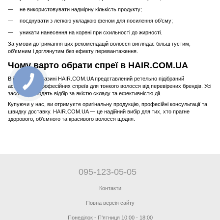
не використовувати надмірну кількість продукту;
поєднувати з легкою укладкою феном для посилення об’єму;
уникати нанесення на корені при схильності до жирності.
За умови дотримання цих рекомендацій волосся виглядає більш густим,
об’ємним і доглянутим без ефекту перевантаження.
Чому варто обрати спреї в HAIR.COM.UA
В інтернет-магазині HAIR.COM.UA представлений ретельно підібраний
асортимент професійних спреїв для тонкого волосся від перевірених брендів. Усі
засоби проходять відбір за якістю складу та ефективністю дії.
Купуючи у нас, ви отримуєте оригінальну продукцію, професійні консультації та
швидку доставку. HAIR.COM.UA — це надійний вибір для тих, хто прагне
здорового, об’ємного та красивого волосся щодня.
095-123-05-05
Контакти
Повна версія сайту
Понеділок - П'ятниця 10:00 - 18:00