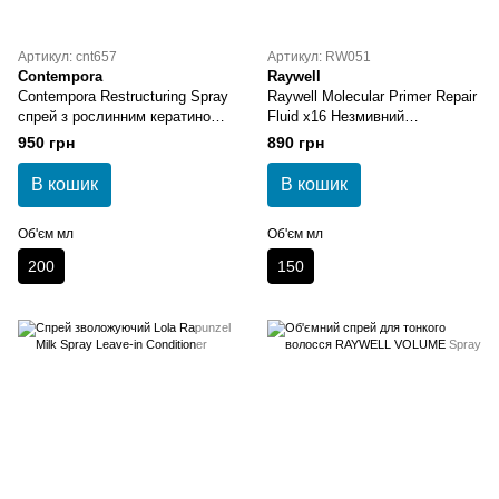
Артикул: cnt657
Артикул: RW051
Contempora
Raywell
Contempora Restructuring Spray
Raywell Molecular Primer Repair
спрей з рослинним кератином
Fluid x16 Незмивний
та олією опунції 200 мл
молекулярний праймер
950 грн
890 грн
В кошик
В кошик
Об'єм мл
Об'єм мл
200
150