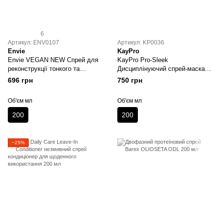
6
Артикул: ENV0107
Артикул: KP0036
Envie
KayPro
Envie VEGAN NEW Спрей для
KayPro Pro-Sleek
реконструкції тонкого та
Дисциплінуючий спрей-маска
ламкого волосся 200 мл
для випрямленого волосся 200
696 грн
750 грн
мл
Об'єм мл
Об'єм мл
200
200
−25%