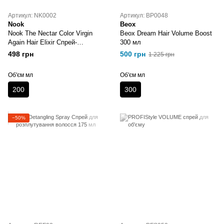
Артикул: NK0002
Артикул: BP0048
Nook
Beox
Nook The Nectar Color Virgin
Beox Dream Hair Volume Boost
Again Hair Elixir Спрей-
300 мл
стабілізатор кольору
498 грн
500 грн
1 225 грн
незмивний 200 мл
Об'єм мл
Об'єм мл
200
300
−50%