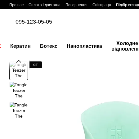
Перейти до основного контенту
Про нас
Оплата і доставка
Повернення
Співпраця
Підбір склад
095-123-05-05
Холодне
E
Кератин
Ботекс
Нанопластика
відновлен
ХІТ