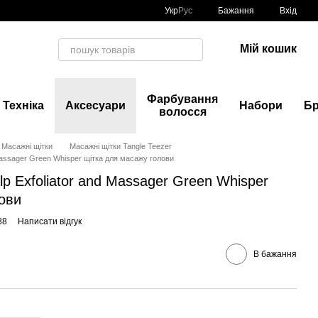
Укр
Рус
Бажання
Вхід
Мій кошик
Фарбування
Техніка
Аксесуари
Набори
Б
волосся
Масажні щітки
Масажні щітки Tangle Teezer
 Massager Green Whisper щітка для масажу голови
lp Exfoliator and Massager Green Whisper
ови
88
Написати відгук
В бажання