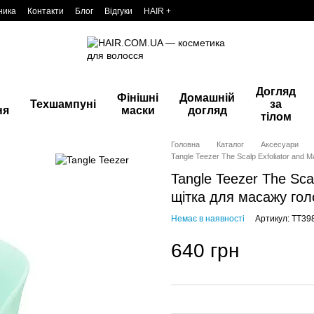
ника
Контакти
Блог
Відгуки
HAIR +
Догляд
Фінішні
Домашній
Техшампуні
за
ня
маски
догляд
тілом
Головна
Каталог
Аксесуари
Tangle Teezer The Scalp Exfoliator and
Tangle Teezer The Sca
щітка для масажу гол
Немає в наявності
Артикул: TT39
640 грн