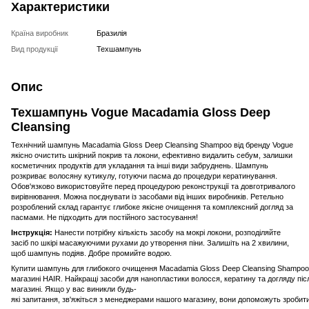
Характеристики
Країна виробник
Бразилія
Вид продукції
Техшампунь
Опис
Техшампунь Vogue Macadamia Gloss Deep
Cleansing
Технічний шампунь Macadamia Gloss Deep Cleansing Shampoo від бренду Vogue
якісно очистить шкірний покрив та локони, ефективно видалить себум, залишки
косметичних продуктів для укладання та інші види забруднень. Шампунь
розкриває волосяну кутикулу, готуючи пасма до процедури кератинування.
Обов'язково використовуйте перед процедурою реконструкції та довготривалого
вирівнювання. Можна поєднувати із засобами від інших виробників. Ретельно
розроблений склад гарантує глибоке якісне очищення та комплексний догляд за
пасмами. Не підходить для постійного застосування!
Інструкція:
Нанести потрібну кількість засобу на мокрі локони, розподіляйте
засіб по шкірі масажуючими рухами до утворення піни. Залишіть на 2 хвилини,
щоб шампунь подіяв. Добре промийте водою.
Купити шампунь для глибокого очищення Macadamia Gloss Deep Cleansing Shampoo за 
магазині HAIR. Найкращі засоби для нанопластики волосся, кератину та догляду пі
магазині. Якщо у вас виникли будь-
які запитання, зв'яжіться з менеджерами нашого магазину, вони допоможуть зробити