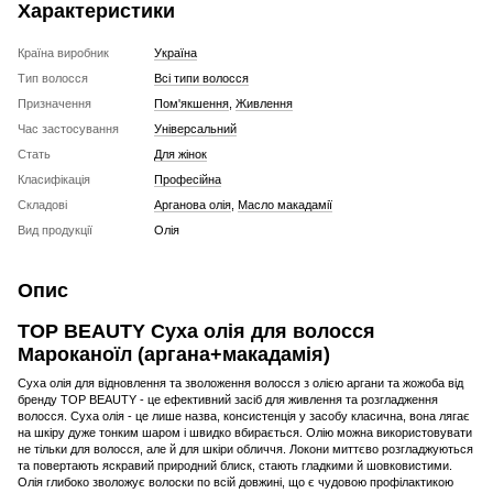
Характеристики
Країна виробник
Україна
Тип волосся
Всі типи волосся
Призначення
Пом'якшення
,
Живлення
Час застосування
Універсальний
Стать
Для жінок
Класифікація
Професійна
Складові
Арганова олія
,
Масло макадамії
Вид продукції
Олія
Опис
TOP BEAUTY Суха олія для волосся
Мароканоїл (аргана+макадамія)
Суха олія для відновлення та зволоження волосся з олією аргани та жожоба від
бренду TOP BEAUTY - це ефективний засіб для живлення та розгладження
волосся. Суха олія - це лише назва, консистенція у засобу класична, вона лягає
на шкіру дуже тонким шаром і швидко вбирається. Олію можна використовувати
не тільки для волосся, але й для шкіри обличчя. Локони миттєво розгладжуються
та повертають яскравий природний блиск, стають гладкими й шовковистими.
Олія глибоко зволожує волоски по всій довжині, що є чудовою профілактикою