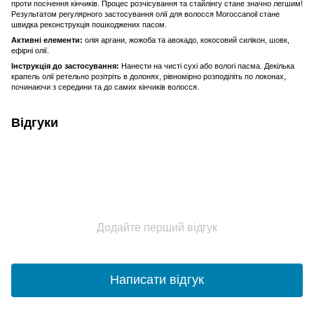
проти посічення кінчиків. Процес розчісування та стайлінгу стане значно легшим!
Результатом регулярного застосування олії для волосся Moroccanoil стане
швидка реконструкція пошкоджених пасом.
Активні елементи:
олія аргани, жожоба та авокадо, кокосовий силікон, шовк,
ефірні олії.
Інструкція до застосування:
Нанести на чисті сухі або вологі пасма. Декілька
крапель олії ретельно розітріть в долонях, рівномірно розподіліть по локонах,
починаючи з середини та до самих кінчиків волосся.
Відгуки
Додайте перший відгук
Написати відгук