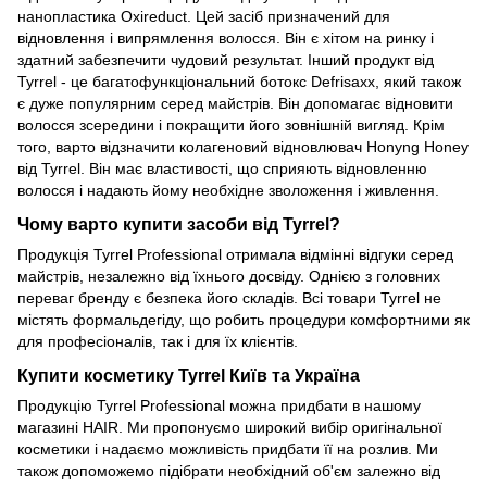
нанопластика Oxireduct. Цей засіб призначений для
відновлення і випрямлення волосся. Він є хітом на ринку і
здатний забезпечити чудовий результат. Інший продукт від
Tyrrel - це багатофункціональний ботокс Defrisaxx, який також
є дуже популярним серед майстрів. Він допомагає відновити
волосся зсередини і покращити його зовнішній вигляд. Крім
того, варто відзначити колагеновий відновлювач Honyng Honey
від Tyrrel. Він має властивості, що сприяють відновленню
волосся і надають йому необхідне зволоження і живлення.
Чому варто купити засоби від Tyrrel?
Продукція Tyrrel Professional отримала відмінні відгуки серед
майстрів, незалежно від їхнього досвіду. Однією з головних
переваг бренду є безпека його складів. Всі товари Tyrrel не
містять формальдегіду, що робить процедури комфортними як
для професіоналів, так і для їх клієнтів.
Купити косметику Tyrrel Київ та Україна
Продукцію Tyrrel Professional можна придбати в нашому
магазині HAIR. Ми пропонуємо широкий вибір оригінальної
косметики і надаємо можливість придбати її на розлив. Ми
також допоможемо підібрати необхідний об'єм залежно від