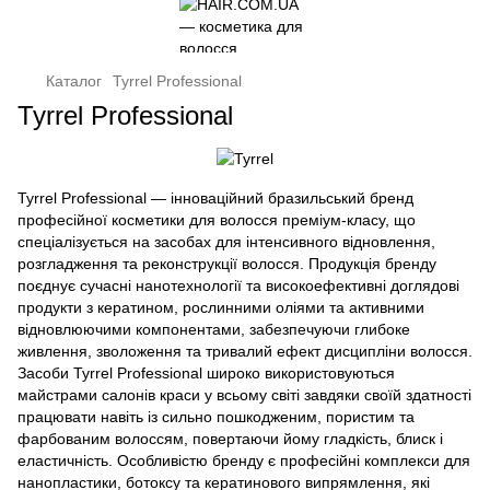
Каталог
Tyrrel Professional
Tyrrel Professional
Tyrrel Professional — інноваційний бразильський бренд
професійної косметики для волосся преміум-класу, що
спеціалізується на засобах для інтенсивного відновлення,
розгладження та реконструкції волосся. Продукція бренду
поєднує сучасні нанотехнології та високоефективні доглядові
продукти з кератином, рослинними оліями та активними
відновлюючими компонентами, забезпечуючи глибоке
живлення, зволоження та тривалий ефект дисципліни волосся.
Засоби Tyrrel Professional широко використовуються
майстрами салонів краси у всьому світі завдяки своїй здатності
працювати навіть із сильно пошкодженим, пористим та
фарбованим волоссям, повертаючи йому гладкість, блиск і
еластичність. Особливістю бренду є професійні комплекси для
нанопластики, ботоксу та кератинового випрямлення, які