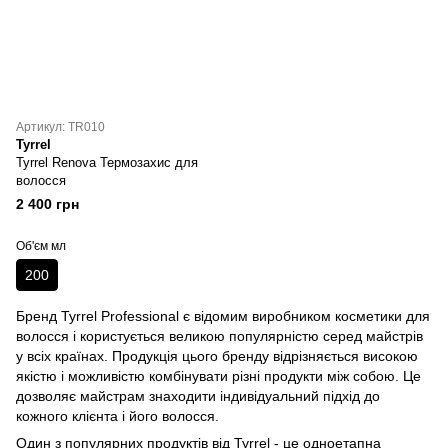
Артикул: TR010
Tyrrel
Tyrrel Renova Термозахис для
волосся
2 400 грн
Об'єм мл
200
Бренд Tyrrel Professional є відомим виробником косметики для
волосся і користується великою популярністю серед майстрів
у всіх країнах. Продукція цього бренду відрізняється високою
якістю і можливістю комбінувати різні продукти між собою. Це
дозволяє майстрам знаходити індивідуальний підхід до
кожного клієнта і його волосся.
Один з популярних продуктів від Tyrrel - це одноетапна