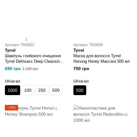
1
Артикул: TR0003
Артикул: TR0009
Tyrrel
Tyrrel
Шампунь глибокого очищення
Маска для волосся Tyrrel
Tyrrel Defrisaxx Deep Cleansing
Honung Honey Mascara 500 мл
1000 мл
690 грн
750 грн
1 100 грн
Об'єм мл
Об'єм мл
1000
100
250
500
500
−13%