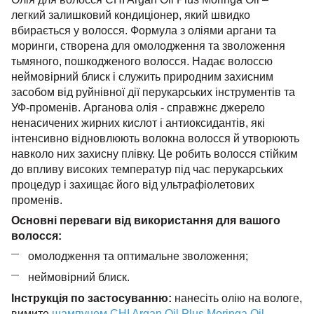
легкий залишковий кондиціонер, який швидко
вбирається у волосся. Формула з оліями аргани та
моринги, створена для омолодження та зволоження
тьмяного, пошкодженого волосся. Надає волоссю
неймовірний блиск і служить природним захисним
засобом від руйнівної дії перукарських інструментів та
УФ-променів. Арганова олія - ​​справжнє джерело
ненасичених жирних кислот і антиоксидантів, які
інтенсивно відновлюють волокна волосся й утворюють
навколо них захисну плівку. Це робить волосся стійким
до впливу високих температур під час перукарських
процедур і захищає його від ультрафіолетових
променів.
Основні переваги від використання для вашого
волосся:
омолодження та оптимальне зволоження;
неймовірний блиск.
Інструкція по застосуванню:
нанесіть олію на вологе,
вимите
шампунем CHI Argan Oil Plus Moringa Oil