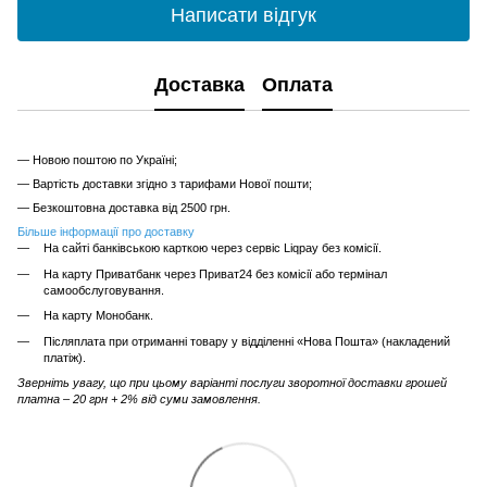
Написати відгук
Доставка
Оплата
— Новою поштою по Україні;
— Вартість доставки згідно з тарифами Нової пошти;
— Безкоштовна доставка від 2500 грн.
Більше інформації про доставку
На сайті банківською карткою через сервіс Liqpay без комісії.
На карту Приватбанк через Приват24 без комісії або термінал
самообслуговування.
На карту Монобанк.
Післяплата при отриманні товару у відділенні «Нова Пошта» (накладений
платіж).
Зверніть увагу, що при цьому варіанті послуги зворотної доставки грошей
платна – 20 грн + 2% від суми замовлення.