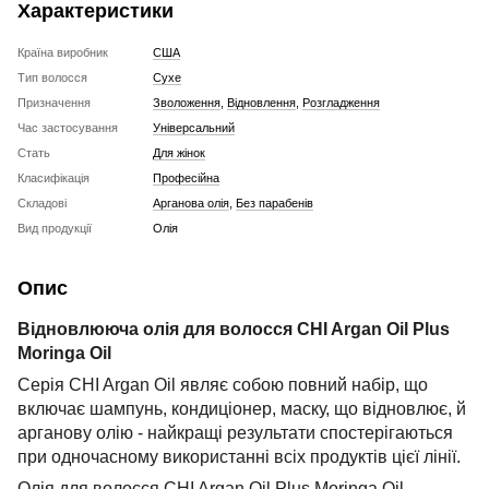
Характеристики
Країна виробник
США
Тип волосся
Сухе
Призначення
Зволоження
,
Відновлення
,
Розгладження
Час застосування
Універсальний
Стать
Для жінок
Класифікація
Професійна
Складові
Арганова олія
,
Без парабенів
Вид продукції
Олія
Опис
Відновлююча олія для волосся CHI Argan Oil Plus
Moringa Oil
Серія CHI Argan Oil являє собою повний набір, що
включає шампунь, кондиціонер, маску, що відновлює, й
арганову олію - ​​найкращі результати спостерігаються
при одночасному використанні всіх продуктів цієї лінії.
Олія для волосся CHI Argan Oil Plus Moringa Oil –