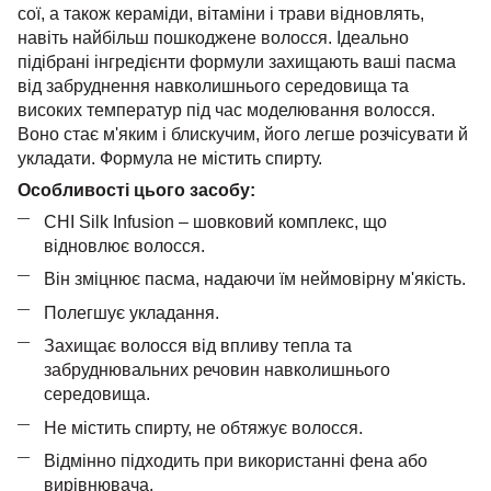
сої, а також кераміди, вітаміни і трави відновлять,
навіть найбільш пошкоджене волосся. Ідеально
підібрані інгредієнти формули захищають ваші пасма
від забруднення навколишнього середовища та
високих температур під час моделювання волосся.
Воно стає м'яким і блискучим, його легше розчісувати й
укладати. Формула не містить спирту.
Особливості цього засобу:
CHI Silk Infusion – шовковий комплекс, що
відновлює волосся.
Він зміцнює пасма
, надаючи
їм неймовірну м'якість.
Полегшує укладання.
Захищає волосся від впливу тепла та
забруднювальних речовин навколишнього
середовища.
Не містить спирту, не обтяжує волосся.
Відмінно підходить при використанні фена
або
вирівнювача.