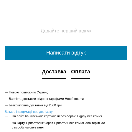
Додайте перший відгук
Написати відгук
Доставка
Оплата
— Новою поштою по Україні;
— Вартість доставки згідно з тарифами Нової пошти;
— Безкоштовна доставка від 2500 грн.
Більше інформації про доставку
На сайті банківською карткою через сервіс Liqpay без комісії.
На карту Приватбанк через Приват24 без комісії або термінал
самообслуговування.