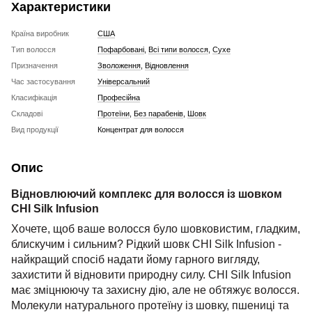
Характеристики
Країна виробник
США
Тип волосся
Пофарбовані
,
Всі типи волосся
,
Сухе
Призначення
Зволоження
,
Відновлення
Час застосування
Універсальний
Класифікація
Професійна
Складові
Протеїни
,
Без парабенів
,
Шовк
Вид продукції
Концентрат для волосся
Опис
Відновлюючий комплекс для волосся із шовком
CHI Silk Infusion
Хочете, щоб ваше волосся було шовковистим, гладким,
блискучим і сильним? Рідкий шовк CHI Silk Infusion -
найкращий спосіб надати йому гарного вигляду,
захистити й відновити природну силу. CHI Silk Infusion
має зміцнюючу та захисну дію, але не обтяжує волосся.
Молекули натурального протеїну із шовку, пшениці та