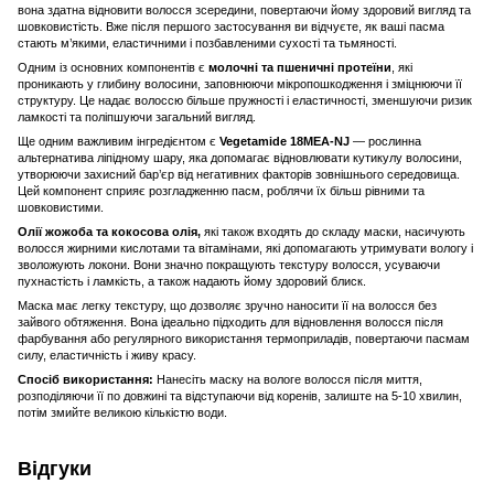
вона здатна відновити волосся зсередини, повертаючи йому здоровий вигляд та
шовковистість. Вже після першого застосування ви відчуєте, як ваші пасма
стають м’якими, еластичними і позбавленими сухості та тьмяності.
Одним із основних компонентів є
молочні та пшеничні протеїни
, які
проникають у глибину волосини, заповнюючи мікропошкодження і зміцнюючи її
структуру. Це надає волоссю більше пружності і еластичності, зменшуючи ризик
ламкості та поліпшуючи загальний вигляд.
Ще одним важливим інгредієнтом є
Vegetamide 18MEA-NJ
— рослинна
альтернатива ліпідному шару, яка допомагає відновлювати кутикулу волосини,
утворюючи захисний бар’єр від негативних факторів зовнішнього середовища.
Цей компонент сприяє розгладженню пасм, роблячи їх більш рівними та
шовковистими.
Олії жожоба та кокосова олія,
які також входять до складу маски, насичують
волосся жирними кислотами та вітамінами, які допомагають утримувати вологу і
зволожують локони. Вони значно покращують текстуру волосся, усуваючи
пухнастість і ламкість, а також надають йому здоровий блиск.
Маска має легку текстуру, що дозволяє зручно наносити її на волосся без
зайвого обтяження. Вона ідеально підходить для відновлення волосся після
фарбування або регулярного використання термоприладів, повертаючи пасмам
силу, еластичність і живу красу.
Спосіб використання:
Нанесіть маску на вологе волосся після миття,
розподіляючи її по довжині та відступаючи від коренів, залиште на 5-10 хвилин,
потім змийте великою кількістю води.
Відгуки