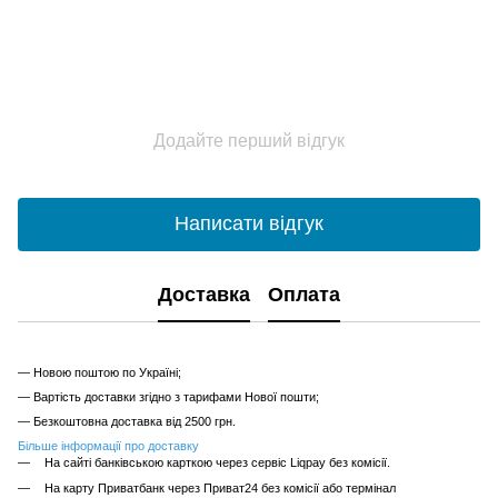
Додайте перший відгук
Написати відгук
Доставка
Оплата
— Новою поштою по Україні;
— Вартість доставки згідно з тарифами Нової пошти;
— Безкоштовна доставка від 2500 грн.
Більше інформації про доставку
На сайті банківською карткою через сервіс Liqpay без комісії.
На карту Приватбанк через Приват24 без комісії або термінал