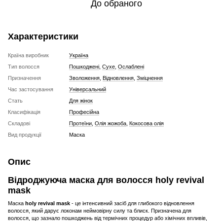
До обраного
Характеристики
Країна виробник
Україна
Тип волосся
Пошкоджені
,
Сухе
,
Ослаблені
Призначення
Зволоження
,
Відновлення
,
Зміцнення
Час застосування
Універсальний
Стать
Для жінок
Класифікація
Професійна
Складові
Протеїни
,
Олія жожоба
,
Кокосова олія
Вид продукції
Маска
Опис
Відроджуюча маска для волосся holy revival
mask
Маска
holy revival mask
- це інтенсивний засіб для глибокого відновлення
волосся, який дарує локонам неймовірну силу та блиск. Призначена для
волосся, що зазнало пошкоджень від термічних процедур або хімічних впливів,