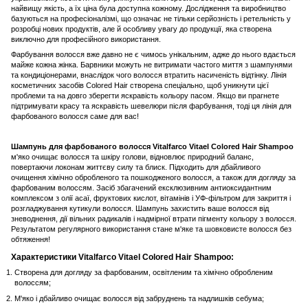
найвищу якість, а їх ціна була доступна кожному. Дослідження та виробництво
базуються на професіоналізмі, що означає не тільки серйозність і ретельність у
розробці нових продуктів, але й особливу увагу до продукції, яка створена
виключно для професійного використання.
Фарбування волосся вже давно не є чимось унікальним, адже до нього вдається
майже кожна жінка. Барвники можуть не витримати частого миття з шампунями
та кондиціонерами, внаслідок чого волосся втратить насиченість відтінку. Лінія
косметичних засобів Colored Hair створена спеціально, щоб уникнути цієї
проблеми та на довго зберегти яскравість кольору пасом. Якщо ви прагнете
підтримувати красу та яскравість шевелюри після фарбування, тоді ця лінія для
фарбованого волосся саме для вас!
Шампунь для фарбованого волосся Vitalfarco Vitael Colored Hair Shampoo
м'яко очищає волосся та шкіру голови, відновлює природний баланс,
повертаючи локонам життєву силу та блиск. Підходить для дбайливого
очищення хімічно обробленого та пошкодженого волосся, а також для догляду за
фарбованим волоссям. Засіб збагачений ексклюзивним антиоксидантним
комплексом з олії асаї, фруктових кислот, вітамінів і УФ-фільтром для закриття і
розгладжування кутикули волосся. Шампунь захистить ваше волосся від
зневоднення, дії вільних радикалів і надмірної втрати пігменту кольору з волосся.
Результатом регулярного використання стане м'яке та шовковисте волосся без
обтяження!
Характеристики Vitalfarco Vitael Colored Hair Shampoo:
Створена для догляду за фарбованим, освітленим та хімічно обробленим
волоссям;
М'яко і дбайливо очищає волосся від забруднень та надлишків себума;