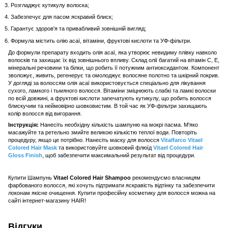
Розгладжує кутикулу волоска;
Забезпечує для пасом яскравий блиск;
Гарантує здоров'я та привабливий зовнішній вигляд;
Формула містить олію асаї, вітаміни, фруктові кислоти та УФ-фільтри.
До формули препарату входить олія асаї, яка утворює невидиму плівку навколо
волосків та захищає їх від зовнішнього впливу. Склад олії багатий на вітамін С, Е,
мінеральні речовини та білки, що робить її потужним антиоксидантом. Компонент
зволожує, живить, регенерує та омолоджує волосяне полотно та шкірний покрив.
У догляді за волоссям олія асаї використовується спеціально для лікування
сухого, ламкого і тьмяного волосся. Вітаміни зміцнюють слабкі та ламкі волоски
по всій довжині, а фруктові кислоти запечатують кутикулу, що робить волосся
блискучим та неймовірно шовковистим. В той час як УФ-фільтри захищають
колір волосся від вигорання.
Інструкція:
Нанесіть необхідну кількість шампуню на мокрі пасма. М'яко
масажуйте та ретельно змийте великою кількістю теплої води. Повторіть
процедуру, якщо це потрібно. Нанесіть маску для волосся
Vitalfarco Vitael
Colored Hair Mask
та використовуйте шовковий флюїд
Vitael Colored Hair
Gloss Finish
, щоб забезпечити максимальний результат від процедури.
Купити Шампунь
Vitael Colored Hair Shampoo
рекомендуємо власницям
фарбованого волосся, які хочуть підтримати яскравість відтінку та забезпечити
локонам якісне очищення. Купити професійну косметику для волосся можна на
сайті інтернет-магазину HAIR!
Відгуки