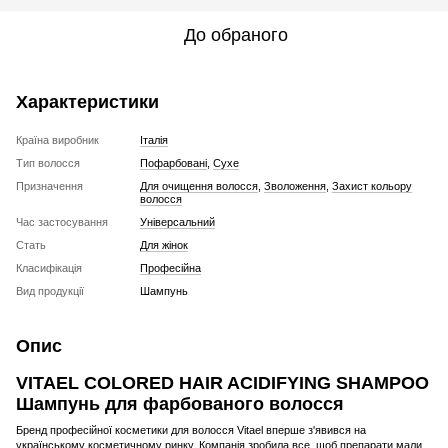
До обраного
Характеристики
Країна виробник
Італія
Тип волосся
Пофарбовані
,
Сухе
Призначення
Для очищення волосся
,
Зволоження
,
Захист кольору
волосся
Час застосування
Універсальний
Стать
Для жінок
Класифікація
Професійна
Вид продукції
Шампунь
Опис
VITAEL COLORED HAIR ACIDIFYING SHAMPOO
Шампунь для фарбованого волосся
Бренд професійної косметики для волосся Vitael вперше з'явився на
українському косметичному ринку. Компанія зробила все, щоб препарати мали