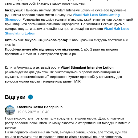
стимулює кровообіг і насичує шкіру голови киснем.
Інструкція:
Нанесіть ампулу Stimulant Intensive Lotion на сухе або підсушене
рушником волосся після миття шампунем
Vitael Hair Loss Stimulanting
Shampoo
. Розподіліть на шкіру голови і м'яко масажуйте круговими рухами, щоб
пришвидшити поглинання активних інгредієнтів. Не змивати! Рекомендуємо
використовувати разом з лосьйоном проти випадіння волосся
Vitael Hair Loss
Stimulating Lotion
.
Інтенсивне лікування (шокова фаза):
2 або 3 рази на тиждень протягом 6-8
тижнів.
Профілактичне або підтримуюче лікування:
1 або 2 рази на тиждень
протягом 4-6 тижнів. Повторювати двічі на рік.
Купити Ампули для активації росту
Vitael Stimulant Intensive Lotion
рекомендуємо для дівчаток, які зіштовхнулись з проблемою випадіння та
шукають ефективні шляхи її вирішення. Купити професійну косметику для
волосся можна на сайті інтернет-магазину HAIR!
Відгуки
3
Олексюк Уляна Валеріївна
19.06.2025 в 10:40
Поки використала третю ампулу і результат видний на очі. Щодо стимуляції
росту волосся, поки нічого не можу сказати, а от припинення випадіння помітне
велике.
Після першого нанесення ампули, випадіння зменшилось, але трохи, що і так
почало радувати, так як волосся просто лізло з голови і почали зʼявлялись