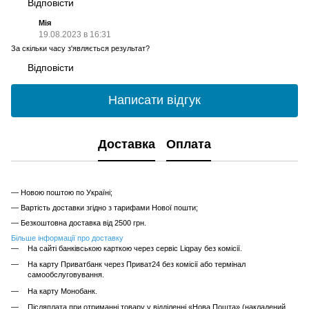
Відповісти
Мія
19.08.2023 в 16:31
За скільки часу з'являється результат?
Відповісти
Написати відгук
Доставка
Оплата
— Новою поштою по Україні;
— Вартість доставки згідно з тарифами Нової пошти;
— Безкоштовна доставка від 2500 грн.
Більше інформації про доставку
На сайті банківською карткою через сервіс Liqpay без комісії.
На карту Приватбанк через Приват24 без комісії або термінал
самообслуговування.
На карту Монобанк.
Післяплата при отриманні товару у відділенні «Нова Пошта» (накладений