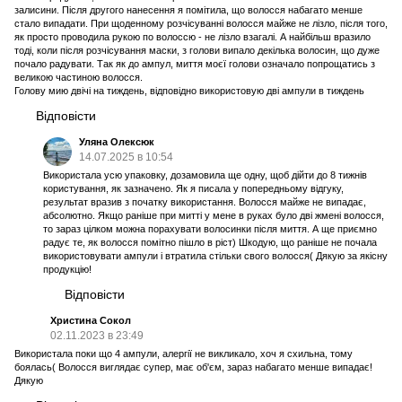
залисини. Після другого нанесення я помітила, що волосся набагато менше
стало випадати. При щоденному розчісуванні волосся майже не лізло, після того,
як просто проводила рукою по волоссю - не лізло взагалі. А найбільш вразило
тоді, коли після розчісування маски, з голови випало декілька волосин, що дуже
почало радувати. Так як до ампул, миття моєї голови означало попрощатись з
великою частиною волосся.
Голову мию двічі на тиждень, відповідно використовую дві ампули в тиждень
Відповісти
Уляна Олексюк
14.07.2025 в 10:54
Використала усю упаковку, дозамовила ще одну, щоб дійти до 8 тижнів
користування, як зазначено. Як я писала у попередньому відгуку,
результат вразив з початку використання. Волосся майже не випадає,
абсолютно. Якщо раніше при митті у мене в руках було дві жмені волосся,
то зараз цілком можна порахувати волосинки після миття. А ще приємно
радує те, як волосся помітно пішло в ріст) Шкодую, що раніше не почала
використовувати ампули і втратила стільки свого волосся( Дякую за якісну
продукцію!
Відповісти
Христина Сокол
02.11.2023 в 23:49
Використала поки що 4 ампули, алергії не викликало, хоч я схильна, тому
боялась( Волосся виглядає супер, має об'єм, зараз набагато менше випадає!
Дякую