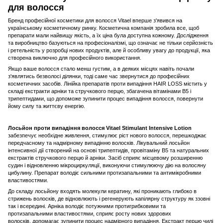
для волосся
Бренд професійної косметики для волосся Vitael вперше з'явився на
українському косметичному ринку. Косметична компанія зробила все, щоб
препарати мали найвищу якість, а їх ціна була доступна кожному. Дослідження
та виробництво базуються на професіоналізмі, що означає не тільки серйозність
і ретельність у розробці нових продуктів, але й особливу увагу до продукції, яка
створена виключно для професійного використання.
Якщо ваше волосся стало менш густим, а в деяких місцях навіть почали
з'являтись безволосі ділянки, тоді саме час звернутися до професійних
косметичних засобів. Лінійка препаратів проти випадіння HAIR LOSS містить у
складі екстракти арніки та стручкового перцю, збагачена вітамінами В5 і
трипептидами, що допоможе зупинити процес випадіння волосся, повернути
йому силу та життєву енергію.
Лосьйон проти випадіння волосся Vitael Stimulant Intensive Lotion
забезпечує необхідне живлення, стимулює ріст нового волосся, перешкоджає
передчасному та надмірному випадінню волосків. Лікувальний лосьйон
інтенсивної дії створений на основі трипептидів, провітаміну В5 та натуральних
екстрактів стручкового перцю й арніки. Засіб сприяє місцевому розширенню
судин і відновленню мікроциркуляції, виконуючи стимулюючу дію на волосяну
цибулину. Препарат володіє сильними протизапальними та антимікробними
властивостями.
До складу лосьйону входять молекули кератину, які проникають глибоко в
стрижень волосків, де відновлюють і регенерують капілярну структуру як ззовні
так і всередині. Арніка володіє потужними протигрибковими та
протизапальними властивостями, сприяє росту нових здорових
волосків, допомагає зупинити процес надмірного випадіння. Екстракт перцю чилі