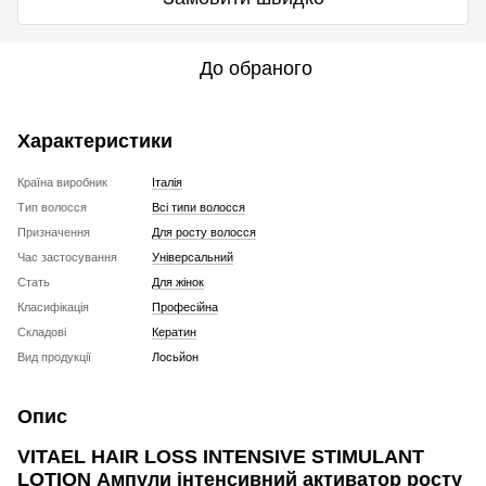
До обраного
Характеристики
Країна виробник
Італія
Тип волосся
Всі типи волосся
Призначення
Для росту волосся
Час застосування
Універсальний
Стать
Для жінок
Класифікація
Професійна
Складові
Кератин
Вид продукції
Лосьйон
Опис
VITAEL HAIR LOSS INTENSIVE STIMULANT
LOTION Ампули інтенсивний активатор росту