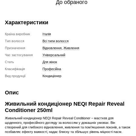
До обраного
Характеристики
Країна виробник
Італія
Тип волосся
Всі типи волосся
Призначення
Відновлення
,
Живлення
Час застосування
Універсальний
Стать
Для жінок
Класифікація
Професійна
Вид продукції
Кондиціонер
Опис
Живильний кондиціонер NEQI Repair Reveal
Conditioner 250ml
Живильний кондиціонер NEQI Repair Reveal Conditioner – мастхев для
щоденного, професійного догляду за волоссям у домашніх умовах. Він
створений для глибокого відновлення, живлення та пом’якшення локонів, а також
позбавляє ефекту важкості, надає блиску та збільшує рівень міцності пасм.