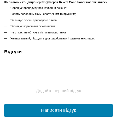
Живильний кондиціонер NEQI Repair Reveal Conditioner має такі плюси:
Спрощує процедуру розчісування локонів;
Робить волосся м’яким, еластичним та пружним;
Збільшує рівень природного сяйва;
Збагачує корисними речовинами;
Не стікає, не обтяжує після використання;
Універсальний, підходить для фарбованих і травмованих пасм.
Відгуки
Додайте перший відгук
Написати відгук