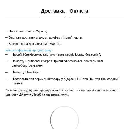
Доставка
Оплата
— Новою поштою по Україні;
— Вартість доставки згідно з тарифами Нової пошти;
— Безкоштовна доставка від 2500 грн.
Більше інформації про доставку
На сайті банківською карткою через сервіс Liqpay без комісії.
На карту Приватбанк через Приват24 без комісії або термінал
самообслуговування.
На карту Монобанк.
Післяплата при отриманні товару у відділенні «Нова Пошта» (накладений
платіж).
Зверніть увагу, що при цьому варіанті послуги зворотної доставки грошей
платна – 20 грн + 2% від суми замовлення.