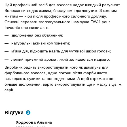
Цей професійний засіб для волосся надає швидкий результат.
Волосся виглядає живим, блискучим і доглянутим. З кожним
миттям — ніби після професійного салонного догляду.
Основні переваги зволожувального шампуню FAV-1 your
favourite one включають:
зволоження без обтяження;
натуральні активні компоненти;
м’яка дія, підходить навіть для чутливої шкіри голови;
легкий приємний аромат, який залишається надовго.
Виробник радить використовувати його як шампунь для
фарбованого волосся, адже локони після фарби часто
виглядають сухими та пошкодженими. А щоб отримати ще
більше зволоження, варто використовувати ще й маску з цієї ж
серії.
Відгуки
2
Ходосова Альона