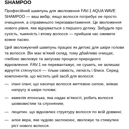
SHAMPOO
Професійний шампунь для зволоження FAV-1 AQUA WAVE
SHAMPOO — ваш вибір, якщо волосся потребує не просто
очищення, а справжнього перезавантаження. Це зволоження
нового рівня, яке відчувається з першого дотику. Забудьте про
сухість, тьмяність і втому волосся — прийшов час оживити
кожне пасмо.
Цей зволожуючий шампунь працює як детокс для шкіри голови
та волосся. Він має м’який склад, тому дбайливо очищає,
глибоко зволожує та запускає процеси природного
відновлення. FAV-1 не перевантажує, не сушить, не залишає
відчуття стягнутості — тільки свіжість, легкість і блиск. Серед
компонентів, що містить цей засіб для волосся:
іланг-іланг, що насичує волосся життєвою силою, знімає
напругу зі шкіри голови;
камелія японська, яка надає м’якості, робить волосся
шовковистим та слухняним;
лецитин. що відновлює структуру волосся по всій довжині;
алое вера, яке чудово заспокоює, зволожує та стимулює
ріст нового волосся.