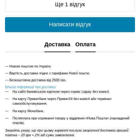
Ще 1 відгук
Написати відгук
Доставка
Оплата
— Новою поштою по Україні;
— Вартість доставки згідно з тарифами Нової пошти;
— Безкоштовна доставка від 2500 грн.
Більше інформації про доставку
На сайті банківською карткою через сервіс Liqpay без комісії.
На карту Приватбанк через Приват24 без комісії або термінал
самообслуговування.
На карту Монобанк.
Післяплата при отриманні товару у відділенні «Нова Пошта» (накладений
платіж).
Зверніть увагу, що при цьому варіанті послуги зворотної доставки грошей
платна – 20 грн + 2% від суми замовлення.