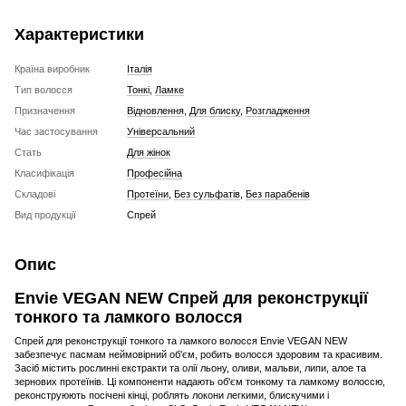
Характеристики
Країна виробник
Італія
Тип волосся
Тонкі
,
Ламке
Призначення
Відновлення
,
Для блиску
,
Розгладження
Час застосування
Універсальний
Стать
Для жінок
Класифікація
Професійна
Складові
Протеїни
,
Без сульфатів
,
Без парабенів
Вид продукції
Спрей
Опис
Envie VEGAN NEW Спрей для реконструкції
тонкого та ламкого волосся
Спрей для реконструкції тонкого та ламкого волосся Envie VEGAN NEW
забезпечує пасмам неймовірний об'єм, робить волосся здоровим та красивим.
Засіб містить рослинні екстракти та олії льону, оливи, мальви, липи, алое та
зернових протеїнів. Ці компоненти надають об'єм тонкому та ламкому волоссю,
реконструюють посічені кінці, роблять локони легкими, блискучими і