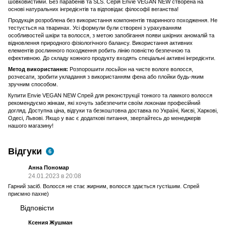
шовковистими. Без парабенів та SLS. Серія Envie VEGAN NEW створена на
основі натуральних інгредієнтів та відповідає філософії веганства!
Продукція розроблена без використання компонентів тваринного походження. Не
тестується на тваринах. Усі формули були створені з урахуванням
особливостей шкіри та волосся, з метою запобігання появи шкірних аномалій та
відновлення природного фізіологічного балансу. Використання активних
елементів рослинного походження робить лінію повністю безпечною та
ефективною. До складу кожного продукту входять спеціальні активні інгредієнти.
Метод використання:
Розпорошити лосьйон на чисте вологе волосся,
розчесати, зробити укладання з використанням фена або плойки будь-яким
зручним способом.
Купити Envie VEGAN NEW Спрей для реконструкції тонкого та ламкого волосся
рекомендуємо жінкам, які хочуть забезпечити своїм локонам професійний
догляд. Доступна ціна, відгуки та безкоштовна доставка по Україні, Києві, Харкові,
Одесі, Львові. Якщо у вас є додаткові питання, звертайтесь до менеджерів
нашого магазину!
Відгуки
6
Анна Пономар
24.01.2023 в 20:08
Гарний засіб. Волосся не стає жирним, волосся здається густішим. Спрей
приємно пахне)
Відповісти
Ксения Жушман