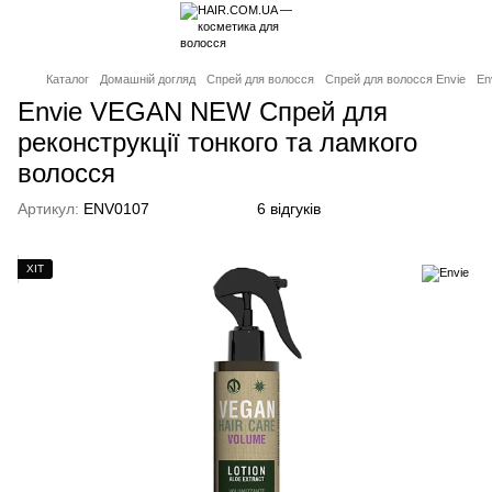
Каталог
Домашній догляд
Спрей для волосся
Спрей для волосся Envie
En
Envie VEGAN NEW Спрей для
реконструкції тонкого та ламкого
волосся
Артикул:
ENV0107
6 відгуків
ХІТ