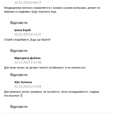
22.01.2023 в 09:17
Кондиционер неплохо справляется с моими сухими волосами, делает их
живыми и гладкими, буду покупать еще.
Відповісти
Ірина Кирій
02.01.2023 в 14:31
Спрей сподобався ,буду ще брати!!
Відповісти
Маргарита Добель
12.12.2022 в 12:58
Для моих волос не делает ничего особенного, я не поняла его
Відповісти
Alla Yurievna
22.10.2022 в 14:04
Для длинных волос шикарно, не путаются, легко укладываются, гладкие,
послушные 👌
Відповісти