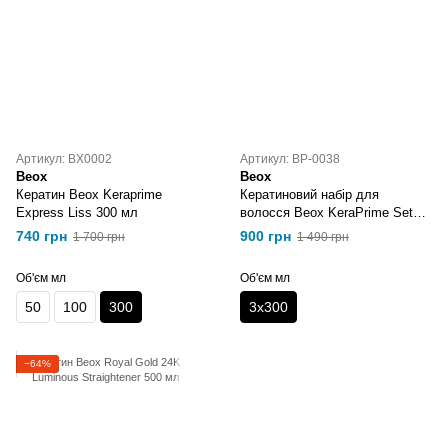
Артикул: BX0002
Артикул: BP-0038
Beox
Beox
Кератин Beox Keraprime
Кератиновий набір для
Express Liss 300 мл
волосся Beox KeraPrime Set
Post Keratin 3x 300 мл
740 грн
900 грн
1 700 грн
1 490 грн
Об'єм мл
Об'єм мл
50
100
300
3x300
−64%