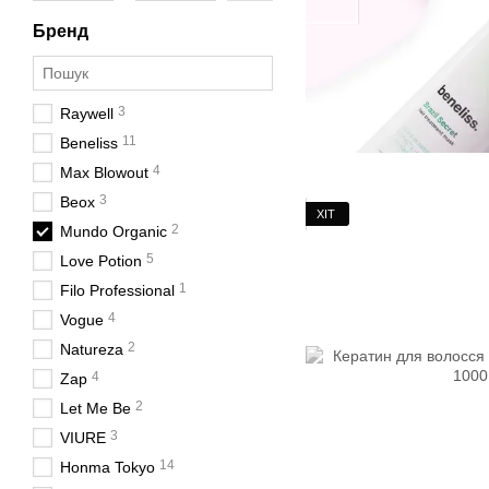
Бренд
3
Raywell
11
Beneliss
4
Max Blowout
3
Beox
ХІТ
2
Mundo Organic
5
Love Potion
1
Filo Professional
4
Vogue
2
Natureza
4
Zap
2
Let Me Be
3
VIURE
14
Honma Tokyo