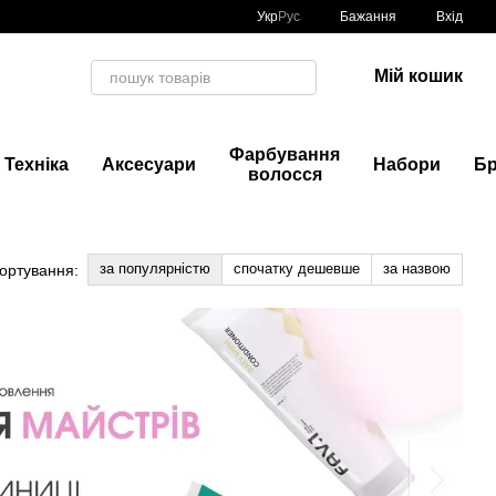
Укр
Рус
Бажання
Вхід
Мій кошик
Фарбування
Техніка
Аксесуари
Набори
Б
волосся
за популярністю
спочатку дешевше
за назвою
ортування: