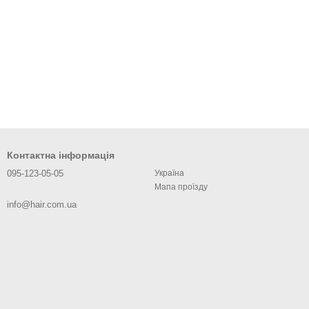
Контактна інформація
095-123-05-05
Україна
Мапа проїзду
info@hair.com.ua