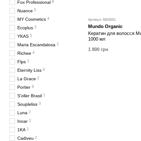
8
Fox Professional
5
Nuance
4
MY Cosmetics
Артикул: MD0001
Mundo Organic
3
Ecoplus
Кератин для волосся Mu
5
YKAS
1000 мл
2
Maria Escandalosa
1 800 грн
4
Richee
3
Flps
6
Eternity Liss
2
La Grace
6
Portier
1
S'oller Brasil
3
Soupleliss
2
Luna
2
Inoar
1
1KA
2
Cadiveu