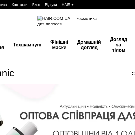
ника
Контакти
Блог
Відгуки
HAIR +
Догляд
Фінішні
Домашній
Техшампуні
за
ня
маски
догляд
тілом
nic
С