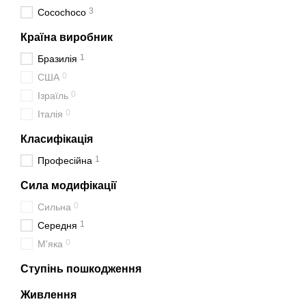
3
Cocochoco
Країна виробник
1
Бразилія
0
США
0
Ізраїль
0
Італія
Класифікація
1
Професійна
Сила модифікації
0
Сильна
1
Середня
0
М'яка
Ступінь пошкодження
Живлення