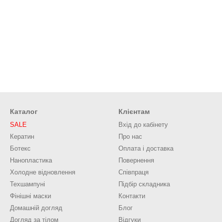
Каталог
Клієнтам
SALE
Вхід до кабінету
Кератин
Про нас
Ботекс
Оплата і доставка
Нанопластика
Повернення
Холодне відновлення
Співпраця
Техшампуні
Підбір складника
Фінішні маски
Контакти
Домашній догляд
Блог
Догляд за тілом
Відгуки