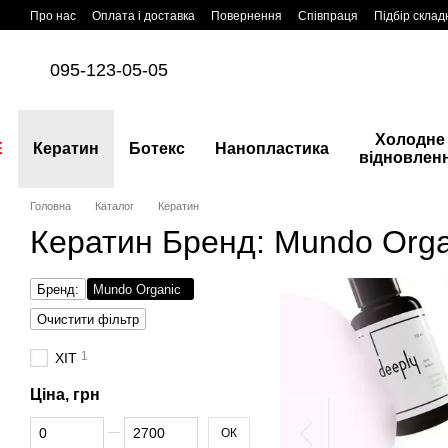
Перейти до основного контенту
Про нас
Оплата і доставка
Повернення
Співпраця
Підбір склад
095-123-05-05
Холодне
E
Кератин
Ботекс
Нанопластика
відновлен
Головна
Каталог
Кератин
Кератин Бренд: Mundo Orga
Бренд:
Mundo Organic
Очистити фільтр
1
ХІТ
Ціна, грн
Від Ціна, грн
До Ціна, грн
ОК