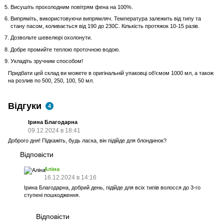
Висушіть прохолодним повітрям фена на 100%.
Випряміть, використовуючи випрямляч. Температура залежить від типу та
стану пасом, коливається від 190 до 230С. Кількість протяжок 10-15 разів.
Дозвольте шевелюрі охолонути.
Добре промийте теплою проточною водою.
Укладіть зручним способом!
Придбати цей склад ви можете в оригінальній упаковці об’ємом 1000 мл, а також
на розлив по 500, 250, 100, 50 мл.
Відгуки
4
Ірина Благодарна
09.12.2024 в 18:41
Доброго дня! Підкажіть, будь ласка, він підійде для блондинок?
Відповісти
Аліна
16.12.2024 в 14:16
Ірина Благодарна, добрий день, підійде для всіх типів волосся до 3-го
ступені пошкодження.
Відповісти