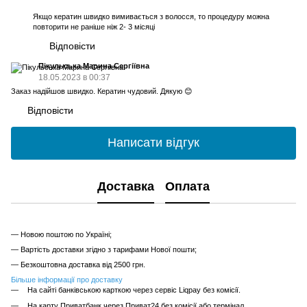
Якщо кератин швидко вимивається з волосся, то процедуру можна
повторити не раніше ніж 2- 3 місяці
Відповісти
Пікульська Марина Сергіївна
18.05.2023 в 00:37
Заказ надійшов швидко. Кератин чудовий. Дякую 😊
Відповісти
Написати відгук
Доставка
Оплата
— Новою поштою по Україні;
— Вартість доставки згідно з тарифами Нової пошти;
— Безкоштовна доставка від 2500 грн.
Більше інформації про доставку
На сайті банківською карткою через сервіс Liqpay без комісії.
На карту Приватбанк через Приват24 без комісії або термінал