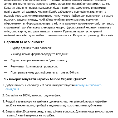
активним компонентом засобу є бамія, склад якої багатий вітамінами А, С, В6.
Кератин відмінно працює на пасмах будь-якого типу, адже може випрямити
навіть дуже тугі завитки. Кератин Куябо забезпечує повноцінне живлення та
володіє термозахисними властивостями, чудово підійде для пористого та сухого
волосся, завдяки складу, який збагачений великою кількістю корисних
мікроелементів. Формула препарату містить арганову та оливкову олії, пантенол,
сироваткові протеїни кокосу, екстракт мирри, гідролізований кератин, пальмову
олію, олію каріте, екстракт лепехи та льону. Препарат гарантує яскравий
неймовірне сяйво для слабкого тьмяного волосся. Результат триває до 6 місяців.
Переваги та особливості:
Підійде для всіх типів волосся;
У складі немає формальдегіду та похідних;
Під час використання немає їдкого запаху;
Результат після першої процедури;
При правильному догляді результат триває 5-6 міс.
Як використовувати Кератин Mundo Organic Quiabo?
Добре вимити шевелюру 2-3 рази, використовуючи
шампунь глибокого
очищення
.
Висушіть на 100%, використовуючи фен.
Розділіть шевелюру на декілька однакових частин, рівномірно розподіляйте
засіб на кожне пасмо, приберіть надлишки щіткою з частими зубчиками.
Витримайте 20 хвилин, якщо у вас щільне волосся. Для власниць тонких пасом
та легкої хвилі витримка не потрібна.