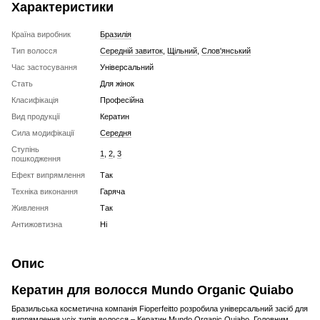
Характеристики
Країна виробник
Бразилія
Тип волосся
Середній завиток
,
Щільний
,
Слов'янський
Час застосування
Універсальний
Стать
Для жінок
Класифікація
Професійна
Вид продукції
Кератин
Сила модифікації
Середня
Ступінь
1
,
2
,
3
пошкодження
Ефект випрямлення
Так
Техніка виконання
Гаряча
Живлення
Так
Антижовтизна
Ні
Опис
Кератин для волосся Mundo Organic Quiabo
Бразильська косметична компанія Fioperfeitto розробила універсальний засіб для
випрямлення усіх типів волосся – Кератин Mundo Organic Quiabo. Головним