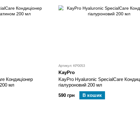
Артикул: KP0053
KayPro
are Кондиціонер
KayPro Hyaluronic SpecialCare Кондиц
 200 мл
гіалуроновий 200 мл
590 грн
В кошик