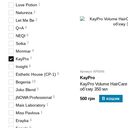
1
Love Potion
2
Natureza
2
Let Me Be
4
Q+A
6
NEQI
7
Soika
4
Monmar
7
KayPro
8
Insight
Артикул: KP0045
9
Esthetic House (CP-1)
KayPro
18
Bogenia
KayPro Volume HairCare
об'єму 350 мл
5
Joko Blend
5
jNOWA Professional
500 грн
В кошик
1
Mais Laboratory
1
Miss Pavlova
4
Erayba
6