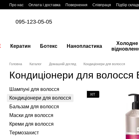
Перейти до основного контенту
Про нас
Оплата і доставка
Повернення
Співпраця
Підбір склад
095-123-05-05
Холодне
E
Кератин
Ботекс
Нанопластика
відновлен
Головна
Каталог
Домашній догляд
Кондиціонери для волосся
Кондиціонери для волосся 
Шампуні для волосся
ХІТ
Кондиціонери для волосся
Бальзам для волосся
Маски для волосся
Креми для волосся
Термозахист