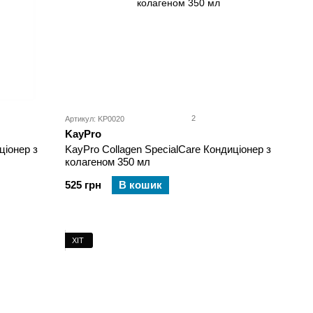
2
Артикул: KP0020
KayPro
ціонер з
KayPro Collagen SpecialCare Кондиціонер з
колагеном 350 мл
525 грн
В кошик
ХІТ