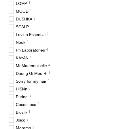
1
LOMA
4
MOOD
3
DUSHKA
1
SCALP
2
Lovien Essential
4
Nook
4
Ph Laboratories
4
KAYAN
4
MeMademoiselle
1
Daeng Gi Meo Ri
4
Sorry for my hair
8
HiSkin
3
Puring
2
Cocochoco
1
Biosilk
8
Joico
1
Moremo