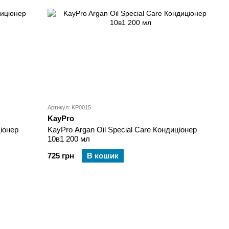
Артикул: KP0015
KayPro
іонер
KayPro Argan Oil Special Care Кондиціонер
10в1 200 мл
725 грн
В кошик