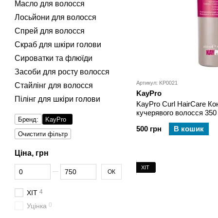
Масло для волосся
Лосьйони для волосся
Спрей для волосся
Скраб для шкіри голови
Сироватки та флюїди
Засоби для росту волосся
Артикул: KP0021
Стайлінг для волосся
KayPro
Пілінг для шкіри голови
KayPro Curl HairCare К
кучерявого волосся 350
Бренд:
KayPro
500 грн
В кошик
Очистити фільтр
Ціна, грн
Від Ціна, грн
До Ціна, грн
ХІТ
ОК
4
ХІТ
0
Уцінка