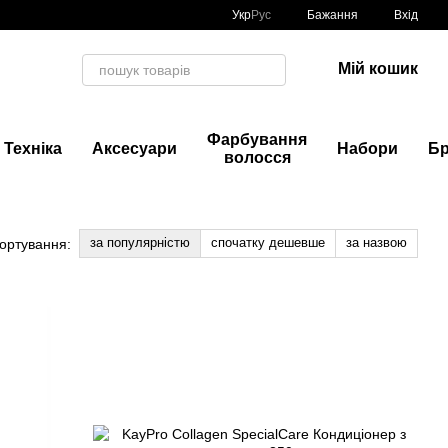
Укр
Рус
Бажання
Вхід
Мій кошик
Фарбування
Техніка
Аксесуари
Набори
Б
волосся
за популярністю
спочатку дешевше
за назвою
ортування: