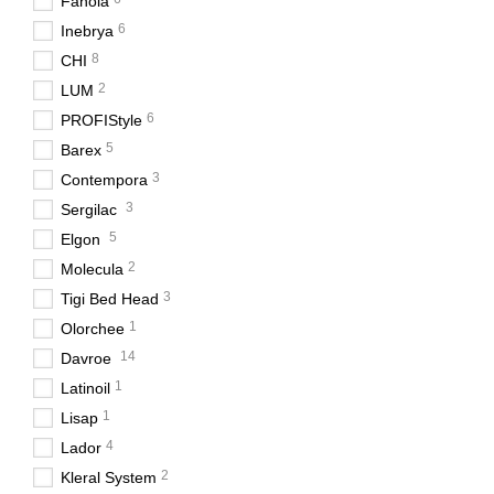
Fanola
6
Inebrya
8
CHI
2
LUM
6
PROFIStyle
5
Barex
3
Contempora
3
Sergilac
5
Elgon
2
Molecula
3
Tigi Bed Head
1
Olorchee
14
Davroe
1
Latinoil
1
Lisap
4
Lador
2
Kleral System