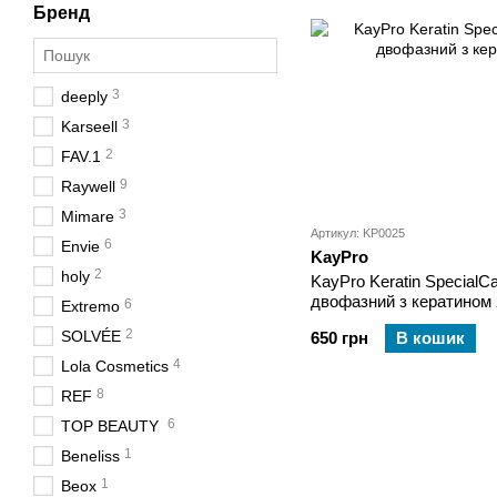
Бренд
3
deeply
3
Karseell
2
FAV.1
9
Raywell
3
Mimare
Артикул: KP0025
6
Envie
KayPro
2
holy
KayPro Keratin SpecialC
двофазний з кератином
6
Extremo
2
SOLVÉE
650 грн
В кошик
4
Lola Cosmetics
8
REF
6
TOP BEAUTY
1
Beneliss
1
Beox