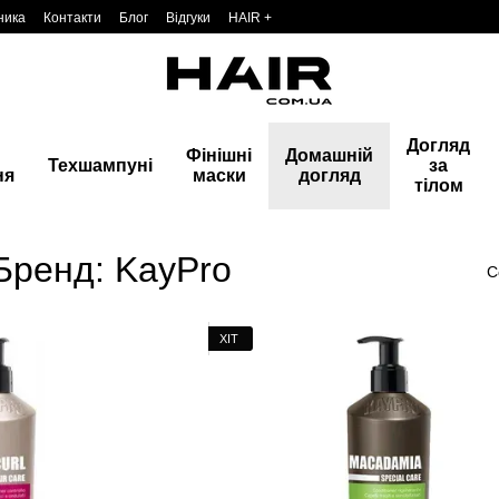
ника
Контакти
Блог
Відгуки
HAIR +
Догляд
Фінішні
Домашній
Техшампуні
за
ня
маски
догляд
тілом
Бренд: KayPro
С
ХІТ