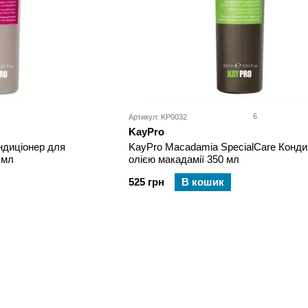
6
Артикул: KP0032
KayPro
ондиціонер для
KayPro Macadamia SpecialCare Конди
 мл
олією макадамії 350 мл
525 грн
В кошик