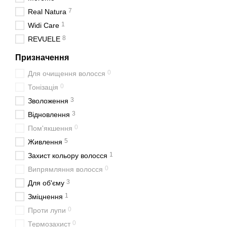
7
Real Natura
1
Widi Care
8
REVUELE
Призначення
0
Для очищення волосся
0
Тонізація
3
Зволоження
3
Відновлення
0
Пом'якшення
5
Живлення
1
Захист кольору волосся
0
Випрямляння волосся
3
Для об'єму
1
Зміцнення
0
Проти лупи
0
Термозахист