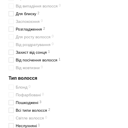
0
Від випадіння волосся
2
Для блиску
0
Заспокоєння
2
Розгладження
0
Для росту волосся
0
Від роздратування
1
Захист від сонця
1
Від посічення волосся
0
Від жовтизни
Тип волосся
0
Блонд
0
Пофарбовані
3
Пошкоджені
2
Всі типи волосся
0
Світле волосся
1
Неслухняні