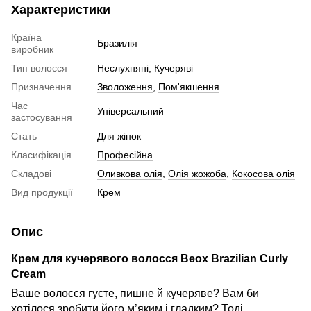
Характеристики
Країна
Бразилія
виробник
Тип волосся
Неслухняні
,
Кучеряві
Призначення
Зволоження
,
Пом'якшення
Час
Універсальний
застосування
Стать
Для жінок
Класифікація
Професійна
Складові
Оливкова олія
,
Олія жожоба
,
Кокосова олія
Вид продукції
Крем
Опис
Крем для кучерявого волосся Beox Brazilian Curly
Cream
Ваше волосся густе, пишне й кучеряве? Вам би
хотілося зробити його м’яким і гладким? Тоді