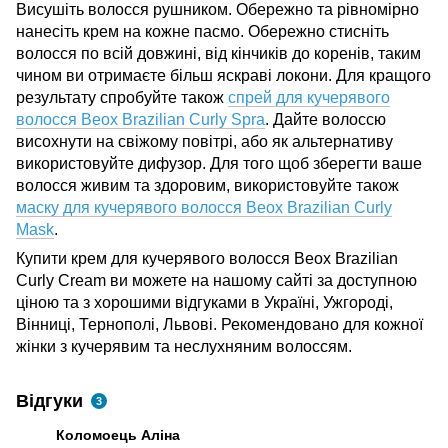
Висушіть волосся рушником. Обережно та рівномірно
нанесіть крем на кожне пасмо. Обережно стисніть
волосся по всій довжині, від кінчиків до коренів, таким
чином ви отримаєте більш яскраві локони. Для кращого
результату спробуйте також
с
прей для кучерявого
волосся Beox Brazilian Curly Spra
. Дайте волоссю
висохнути на свіжому повітрі, або як альтернативу
використовуйте дифузор. Для того щоб зберегти ваше
волосся живим та здоровим, використовуйте також
маску для кучерявого волосся Beox Brazilian Curly
Mask
.
Купити крем для кучерявого волосся Beox Brazilian
Curly Cream ви можете на нашому сайті за доступною
ціною та з хорошими відгуками в Україні, Ужгороді,
Вінниці, Тернополі, Львові.
Рекомендовано для кожної
жінки з кучерявим та неслухняним волоссям.
Відгуки
3
Коломоець Аліна