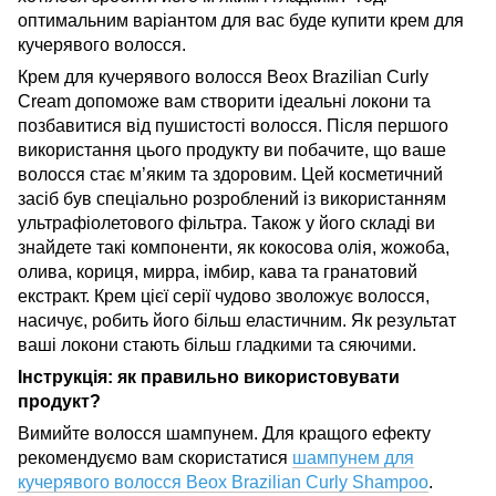
оптимальним варіантом для вас буде
купити крем для
кучерявого волосся
.
Крем для кучерявого волосся Beox Brazilian Curly
Cream допоможе вам створити ідеальні локони та
позбавитися від пушистості волосся. Після першого
використання цього продукту ви побачите, що ваше
волосся стає м’яким та здоровим. Цей косметичний
засіб був спеціально розроблений із використанням
ультрафіолетового фільтра. Також у його складі ви
знайдете такі компоненти, як кокосова олія, жожоба,
олива, кориця, мирра, імбир, кава та гранатовий
екстракт. Крем цієї серії чудово зволожує волосся,
насичує, робить його більш еластичним. Як результат
ваші локони стають більш гладкими та сяючими.
Інструкція: як правильно використовувати
продукт?
Вимийте волосся шампунем. Для кращого ефекту
рекомендуємо вам скористатися
шампунем для
кучерявого волосся Beox Brazilian Curly Shampoo
.