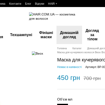
ника
Контакти
Блог
Відгуки
HAIR +
Догляд
Фінішні
Домашній
Техшампуні
за
ня
маски
догляд
тілом
Головна
Каталог
Домашній догл
Маска для кучерявого волосся Beox Braz
Маска для кучерявого
Немає в наявності
Артикул: BP-0
450 грн
700 грн
Об'єм мл