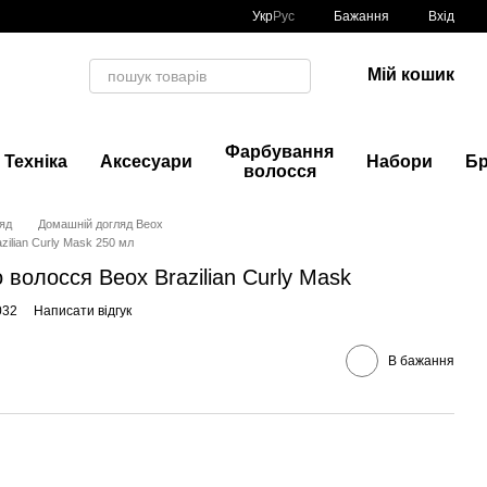
Укр
Рус
Бажання
Вхід
Мій кошик
Фарбування
Техніка
Аксесуари
Набори
Б
волосся
яд
Домашній догляд Beox
ilian Curly Mask 250 мл
 волосся Beox Brazilian Curly Mask
032
Написати відгук
В бажання