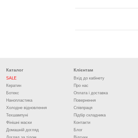
Каталог
Клієнтам
SALE
Вхід до кабінету
Кератин
Про нас
Ботекс
Оплата і доставка
Нанопластика
Повернення
Холодне відновлення
Співпраця
Техшампуні
Підбір складника
Фінішні маски
Контакти
Домашній догляд
Блог
Догляд за тілом
Відгуки