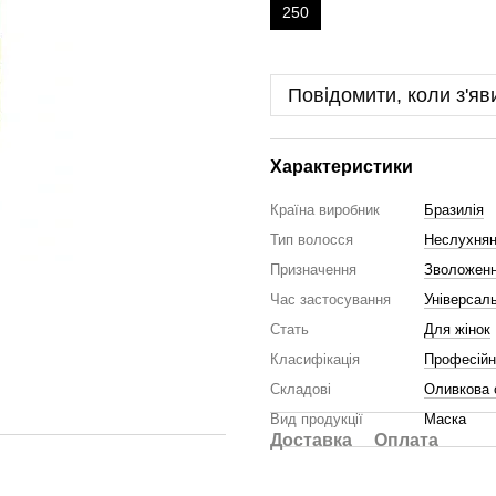
250
Повідомити, коли з'яв
Характеристики
Країна виробник
Бразилія
Тип волосся
Неслухнян
Призначення
Зволожен
Час застосування
Універсал
Стать
Для жінок
Класифікація
Професійн
Складові
Оливкова 
Вид продукції
Маска
Доставка
Оплата