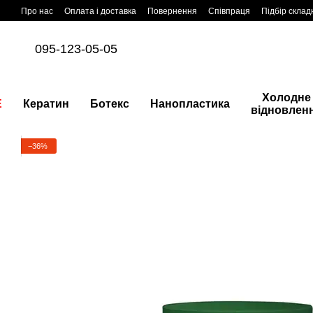
Перейти до основного контенту
Про нас
Оплата і доставка
Повернення
Співпраця
Підбір склад
095-123-05-05
Холодне
E
Кератин
Ботекс
Нанопластика
відновлен
−36%