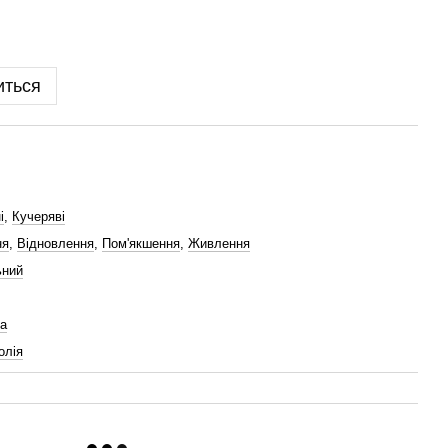
иться
і
,
Кучеряві
ня
,
Відновлення
,
Пом'якшення
,
Живлення
ьний
а
олія