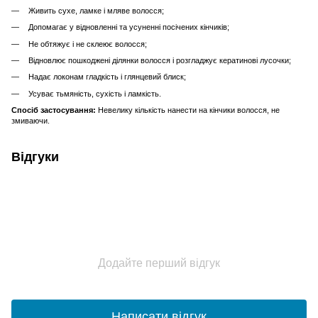
Живить сухе, ламке і мляве волосся;
Допомагає у відновленні та усуненні посічених кінчиків;
Не обтяжує і не склеює волосся;
Відновлює пошкоджені ділянки волосся і розгладжує кератинові лусочки;
Надає локонам гладкість і глянцевий блиск;
Усуває тьмяність, сухість і ламкість.
Спосіб застосування:
Невелику кількість нанести на кінчики волосся, не
змиваючи.
Відгуки
Додайте перший відгук
Написати відгук