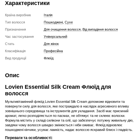
Характеристики
Країна виробник
Італія
Тип волосся
Пошкоджені
,
Сухе
Призначення
Для очищення волосся
,
Від випадіння волосся
Час застосування
Універсальний
Стать
Для жінок
Класифікація
Професійна
Вид продукції
Флюїд
Опис
Lovien Essential Silk Cream Флюїд для
волосся
Мультивітамінний флюїд Lovien Essential Silk Cream допоможе відновити та
повернути силу для волосся, яке постраждало в наслідок агресивного впливу
зовнішнього середовища та інструментів для укладання. Засіб має приємний
аромат, легко розподіляється по пасмах, не обтяжує та не склеює волоски.
Формула містить у складі силікони та олії, що забезпечує потужну живильну дію,
завдяки чому волосся швидко змінюється і ніби оживає. Флюїд відновлює
пошкоджені кінчики, усуває ламкість, надає волоссю яскравий блиск і гладкість.
Переваги та особливості: