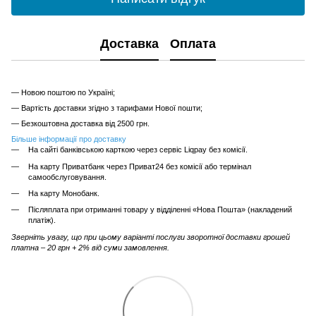
Доставка
Оплата
— Новою поштою по Україні;
— Вартість доставки згідно з тарифами Нової пошти;
— Безкоштовна доставка від 2500 грн.
Більше інформації про доставку
На сайті банківською карткою через сервіс Liqpay без комісії.
На карту Приватбанк через Приват24 без комісії або термінал
самообслуговування.
На карту Монобанк.
Післяплата при отриманні товару у відділенні «Нова Пошта» (накладений
платіж).
Зверніть увагу, що при цьому варіанті послуги зворотної доставки грошей
платна – 20 грн + 2% від суми замовлення.