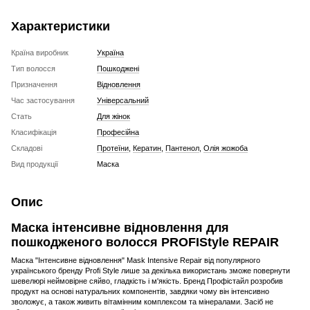
Характеристики
Країна виробник
Україна
Тип волосся
Пошкоджені
Призначення
Відновлення
Час застосування
Універсальний
Стать
Для жінок
Класифікація
Професійна
Складові
Протеїни
,
Кератин
,
Пантенол
,
Олія жожоба
Вид продукції
Маска
Опис
Маска інтенсивне відновлення для
пошкодженого волосся PROFIStyle REPAIR
Маска "Інтенсивне відновлення" Mask Intensive Repair від популярного
українського бренду Profi Style лише за декілька використань зможе повернути
шевелюрі неймовірне сяйво, гладкість і м'якість. Бренд Профістайл розробив
продукт на основі натуральних компонентів, завдяки чому він інтенсивно
зволожує, а також живить вітамінним комплексом та мінералами. Засіб не