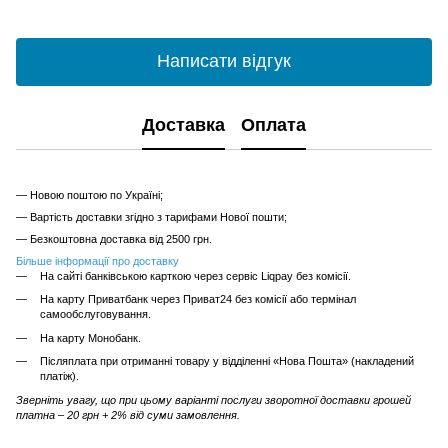
Написати відгук
Доставка
Оплата
— Новою поштою по Україні;
— Вартість доставки згідно з тарифами Нової пошти;
— Безкоштовна доставка від 2500 грн.
Більше інформації про доставку
На сайті банківською карткою через сервіс Liqpay без комісії.
На карту Приватбанк через Приват24 без комісії або термінал
самообслуговування.
На карту Монобанк.
Післяплата при отриманні товару у відділенні «Нова Пошта» (накладений
платіж).
Зверніть увагу, що при цьому варіанті послуги зворотної доставки грошей
платна – 20 грн + 2% від суми замовлення.