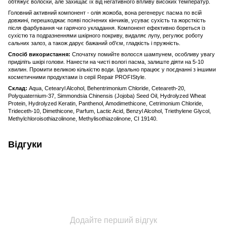
обтяжує волоски, але захищає їх від негативного впливу високих температур.
Головний активний компонент - олія жожоба, вона регенерує пасма по всій
довжині, перешкоджає появі посічених кінчиків, усуває сухість та жорсткість
після фарбування чи гарячого укладання. Компонент ефективно бореться із
сухістю та подразненнями шкірного покриву, видаляє лупу, регулює роботу
сальних залоз, а також дарує бажаний об'єм, гладкість і пружність.
Спосіб використання:
Спочатку помийте волосся шампунем, особливу увагу
приділіть шкірі голови. Нанести на чисті вологі пасма, залиште діяти на 5-10
хвилин. Промити великою кількістю води. Ідеально працює у поєднанні з іншими
косметичними продуктами із серії Repair PROFIStyle.
Склад:
Aqua, Cetearyl Alcohol, Behentrimonium Chloride, Ceteareth-20,
Polyquaternium-37, Simmondsia Chinensis (Jojoba) Seed Oil, Hydrolyzed Wheat
Protein, Hydrolyzed Keratin, Panthenol, Amodimethicone, Cetrimonium Chloride,
Trideceth-10, Dimethicone, Parfum, Lactic Acid, Benzyl Alcohol, Triethylene Glycol,
Methylchloroisothiazolinone, Methylisothiazolinone, CI 19140.
Відгуки
Додайте перший відгук