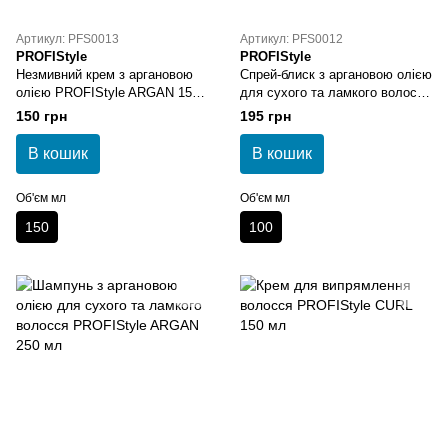
Артикул: PFS0013
Артикул: PFS0012
PROFIStyle
PROFIStyle
Незмивний крем з аргановою
Спрей-блиск з аргановою олією
олією PROFIStyle ARGAN 150
для сухого та ламкого волосся
мл
PROFIStyle ARGAN 100 мл
150 грн
195 грн
В кошик
В кошик
Об'єм мл
Об'єм мл
150
100