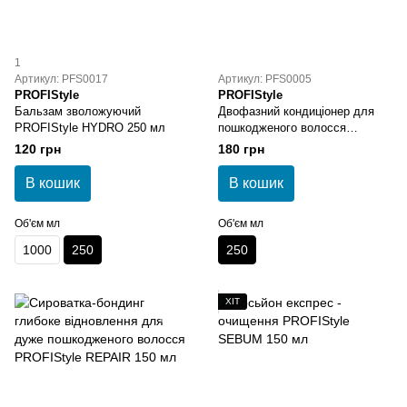
1
Артикул: PFS0017
Артикул: PFS0005
PROFIStyle
PROFIStyle
Бальзам зволожуючий
Двофазний кондиціонер для
PROFIStyle HYDRO 250 мл
пошкодженого волосся
PROFIStyle REPAIR 250 мл
120 грн
180 грн
В кошик
В кошик
Об'єм мл
Об'єм мл
1000
250
250
ХІТ