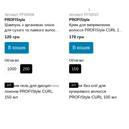
1
Артикул: PFS0008
Артикул: PFS0022
PROFIStyle
PROFIStyle
Шампунь з аргановою олією
Крем для випрямлення
для сухого та ламкого волосся
волосся PROFIStyle CURL 150
PROFIStyle ARGAN 250 мл
мл
120 грн
170 грн
В кошик
В кошик
Об'єм мл
Об'єм мл
1000
250
150
ХІТ
ХІТ