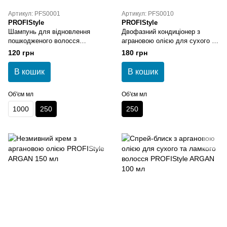
Артикул: PFS0001
Артикул: PFS0010
PROFIStyle
PROFIStyle
Шампунь для відновлення
Двофазний кондиціонер з
пошкодженого волосся
аграновою олією для сухого та
PROFIStyle REPAIR 250 мл
ламкого волосся PROFIStyle
120 грн
180 грн
ARGAN 250 мл
В кошик
В кошик
Об'єм мл
Об'єм мл
1000
250
250