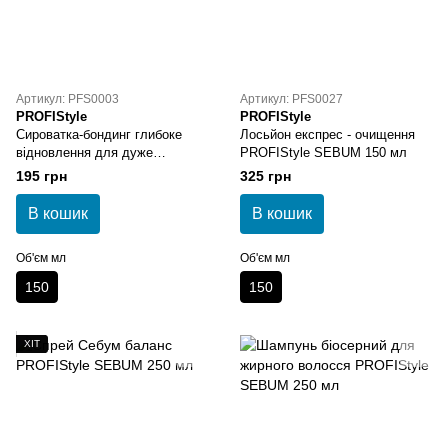
Артикул: PFS0003
Артикул: PFS0027
PROFIStyle
PROFIStyle
Сироватка-бондинг глибоке
Лосьйон експрес - очищення
відновлення для дуже
PROFIStyle SEBUM 150 мл
пошкодженого волосся
195 грн
325 грн
PROFIStyle REPAIR 150 мл
В кошик
В кошик
Об'єм мл
Об'єм мл
150
150
ХІТ