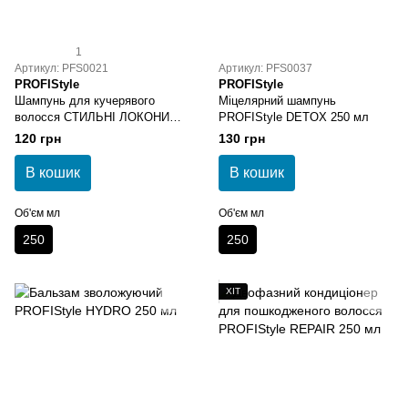
1
Артикул: PFS0021
Артикул: PFS0037
PROFIStyle
PROFIStyle
Шампунь для кучерявого
Міцелярний шампунь
волосся СТИЛЬНІ ЛОКОНИ
PROFIStyle DETOX 250 мл
PROFIStyle CURL 250 мл
120 грн
130 грн
В кошик
В кошик
Об'єм мл
Об'єм мл
250
250
ХІТ