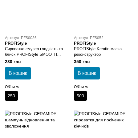
Артикул: PFS0036
Артикул: PFS052
PROFIStyle
PROFIStyle
Сироватка-смузер гладкість та
PROFIStyle Keratin маска
блиск PROFIStyle SMOOTH
реконструктор
250 мл
230 грн
350 грн
В кошик
В кошик
Об'єм мл
Об'єм мл
250
500