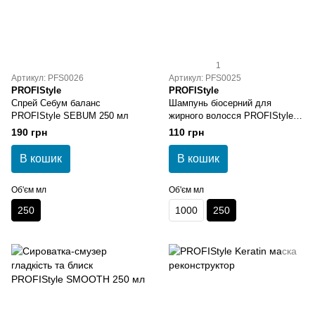
1
Артикул: PFS0026
Артикул: PFS0025
PROFIStyle
PROFIStyle
Спрей Себум баланс
Шампунь біосерний для
PROFIStyle SEBUM 250 мл
жирного волосся PROFIStyle
SEBUM 250 мл
190 грн
110 грн
В кошик
В кошик
Об'єм мл
Об'єм мл
250
1000
250