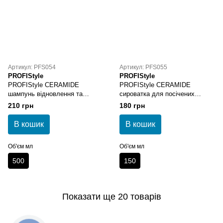
Артикул: PFS054
Артикул: PFS055
PROFIStyle
PROFIStyle
PROFIStyle CERAMIDE
PROFIStyle CERAMIDE
шампунь відновлення та
сироватка для посічених
зволоження
кінчиків
210 грн
180 грн
В кошик
В кошик
Об'єм мл
Об'єм мл
500
150
Показати ще 20 товарів