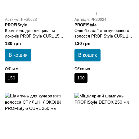
1
Артикул: PFS0023
Артикул: PFS0024
PROFIStyle
PROFIStyle
Крем-гель для дисципліни
Олія без олії для кучерявого
локонів PROFIStyle CURL 150
волосся PROFIStyle CURL 100
мл
мл
130 грн
130 грн
В кошик
В кошик
Об'єм мл
Об'єм мл
150
100