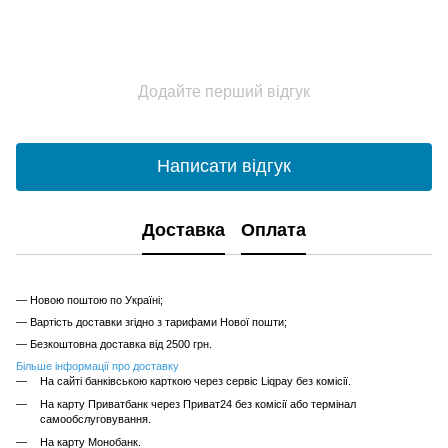
Додайте перший відгук
Написати відгук
Доставка
Оплата
— Новою поштою по Україні;
— Вартість доставки згідно з тарифами Нової пошти;
— Безкоштовна доставка від 2500 грн.
Більше інформації про доставку
На сайті банківською карткою через сервіс Liqpay без комісії.
На карту Приватбанк через Приват24 без комісії або термінал
самообслуговування.
На карту Монобанк.