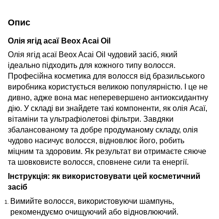
Опис
Олія ягід асаї Beox Acai Oil
Олія ягід асаї Beox Acai Oil чудовий засіб, який
ідеально підходить для кожного типу волосся.
Професійна косметика для волосся
від бразильського
виробника користується великою популярністю. І це не
дивно, адже вона має неперевершено антиоксидантну
дію. У складі ви знайдете такі компоненти, як олія Асаї,
вітаміни та ультрафіолетові фільтри. Завдяки
збалансованому та добре продуманому складу, олія
чудово насичує волосся, відновлює його, робить
міцним та здоровим. Як результат ви отримаєте сяюче
та шовковисте волосся, сповнене сили та енергії.
Інструкція: як використовувати цей косметичний
засіб
Вимийте волосся, використовуючи шампунь,
рекомендуємо очищуючий або відновлюючий.