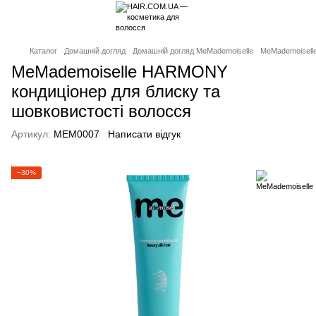
Каталог
Домашній догляд
Домашній догляд MeMademoiselle
MeMademoisell
MeMademoiselle HARMONY
кондиціонер для блиску та
шовковистості волосся
Артикул:
MEM0007
Написати відгук
−30%