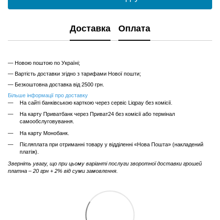
Доставка
Оплата
— Новою поштою по Україні;
— Вартість доставки згідно з тарифами Нової пошти;
— Безкоштовна доставка від 2500 грн.
Більше інформації про доставку
На сайті банківською карткою через сервіс Liqpay без комісії.
На карту Приватбанк через Приват24 без комісії або термінал
самообслуговування.
На карту Монобанк.
Післяплата при отриманні товару у відділенні «Нова Пошта» (накладений
платіж).
Зверніть увагу, що при цьому варіанті послуги зворотної доставки грошей
платна – 20 грн + 2% від суми замовлення.