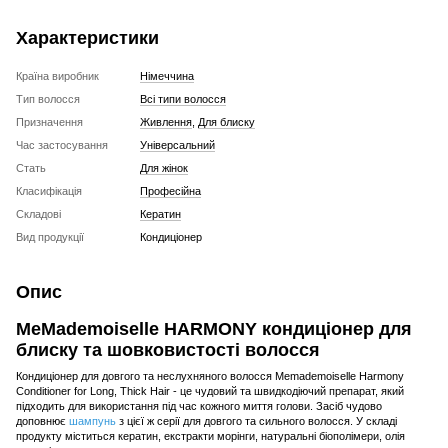
Характеристики
Країна виробник
Німеччина
Тип волосся
Всі типи волосся
Призначення
Живлення
,
Для блиску
Час застосування
Універсальний
Стать
Для жінок
Класифікація
Професійна
Складові
Кератин
Вид продукції
Кондиціонер
Опис
MeMademoiselle HARMONY кондиціонер для
блиску та шовковистості волосся
Кондиціонер для довгого та неслухняного волосся Memademoiselle Harmony
Conditioner for Long, Thick Hair - це чудовий та швидкодіючий препарат, який
підходить для використання під час кожного миття голови. Засіб чудово
доповнює
шампунь
з цієї ж серії для довгого та сильного волосся. У складі
продукту міститься кератин, екстракти морінги, натуральні біополімери, олія