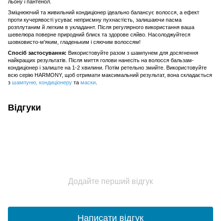
льону і пантенол.
Зміцнюючий та живильний кондиціонер ідеально балансує волосся, а ефект
проти кучерявості усуває неприємну пухнастість, залишаючи пасма
розплутаним й легким в укладаннт. Після регулярного використання ваша
шевелюра поверне природний блиск та здорове сяйво. Насолоджуйтеся
шовковисто-м'яким, гладеньким і сяючим волоссям!
Спосіб застосування:
Використовуйте разом з шампунем для досягнення
найкращих результатів. Після миття голови нанесіть на волосся бальзам-
кондиціонер і залиште на 1-2 хвилини. Потім ретельно змийте. Використовуйте
всю серію HARMONY, щоб отримати максимальний результат, вона складається
з
шампуню
,
кондиціонеру
та
маски
.
Відгуки
Додайте перший відгук
Написати відгук