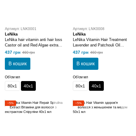
Артикул: LNK0001
Артикул: LNK0008
LeNika
LeNika
LeNika hair vitamin anti hair loss
LeNika Vitamin Hair Treatment
Castor oil and Red Algae extract
Lavender and Patchouli Oil
вітаміни для волосся з
Вітаміни для волосся з олією
437 грн
437 грн
460 грн
460 грн
касторовою олією та
Лаванди та олією Пачулі 40х1
екстрактом червоних
мл
В кошик
В кошик
водоростей 40х1
Об'єм мл
Об'єм мл
80х1
40х1
80х1
40х1
−5%
−5%