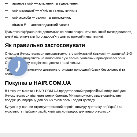
арганова олія — живлення та відновлення;
олія макадамії — м’якість та еластичність;
олія жожоба — захист та зволоження;
вітамін Е — антиоксидантний захист.
Грамотно підібрана олія допомагає не лише покращити зовнішній вигляд волосся,
але й підтримувати його здоров’я у довгостроковій перспективі.
Як правильно застосовувати
Олію для блиску волосся використовують у мінімальній кількості — зазвичай 1–3
краплі. Її розподіляють на вологі або сухі пасма, уникаючи прикореневої зони.
Особливу увагу приділяють довжині та кінчикам.
Такий спосіб нанесення дозволяє отримати природний блиск без жирності та
обтяження.
Покупка в HAIR.COM.UA
В інтернет-магазині HAIR.COM.UA представлений професійний вибір олій для
блиску волосся від перевірених брендів. Ми пропонуємо лише оригінальну
продукцію, підібрану для різних типів пасм і задач догляду.
Купуючи у нас, ви отримуєте якісний сервіс, швидку доставку по Україні та
можливість підібрати засіб, який дійсно працює для вашого волосся.