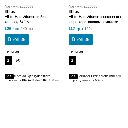
Артикул: ELL0003
Артикул: ELL0005
Ellips
Ellips
Ellips Hair Vitamin сяйво
Ellips Hair Vitamin шовкова ніч
кольору 8х1 мл
з про-кератиновим комплексом
6x1 мл
126 грн
117 грн
140 грн
130 грн
В кошик
В кошик
Об'єм мл
Об'єм мл
1
50
1
ХІТ
ХІТ