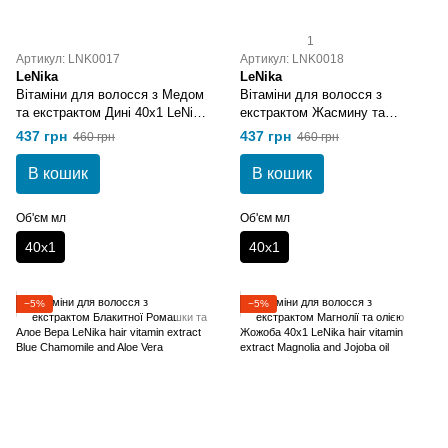
1
Артикул: LNK0017
Артикул: LNK0018
LeNika
LeNika
Вітаміни для волосся з Медом
Вітаміни для волосся з
та екстрактом Дині 40x1 LeNika
екстрактом Жасмину та
hair vitamin Honey and Melon
протеїнами Шовку 40x1 LeNika
437 грн
437 грн
460 грн
460 грн
extract
hair vitamin extract Jasmine and
Silk proteins
В кошик
В кошик
Об'єм мл
Об'єм мл
40х1
40х1
−5%
−5%