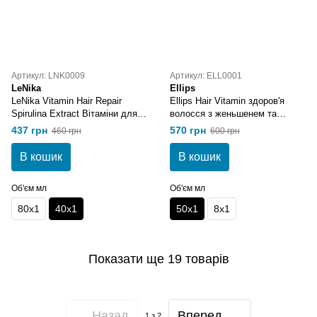
Артикул: LNK0009
Артикул: ELL0001
LeNika
Ellips
LeNika Vitamin Hair Repair
Ellips Hair Vitamin здоров'я
Spirulina Extract Вітаміни для
волосся з женьшенем та
волосся з екстрактом
медом 50х1 мл
437 грн
570 грн
460 грн
600 грн
Спіруліни 40х1 мл
В кошик
В кошик
Об'єм мл
Об'єм мл
80х1
40х1
50х1
8х1
Показати ще 19 товарів
Назад
Вперед
1
з 2