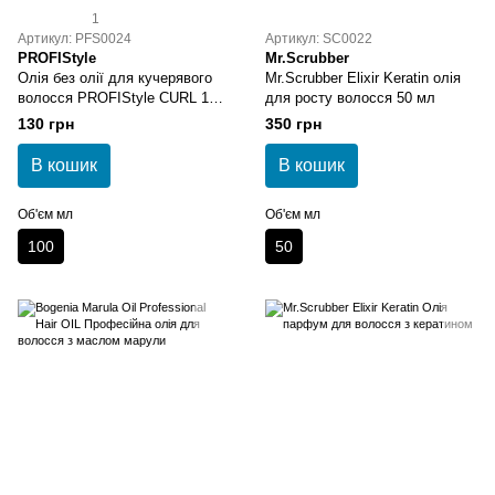
1
Артикул: PFS0024
Артикул: SC0022
PROFIStyle
Mr.Scrubber
Олія без олії для кучерявого
Mr.Scrubber Elixir Keratin олія
волосся PROFIStyle CURL 100
для росту волосся 50 мл
мл
130 грн
350 грн
В кошик
В кошик
Об'єм мл
Об'єм мл
100
50