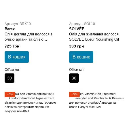
Артикул: BRX10
Артикул: SOL10
Barex
SOLVÉE
Олія догляд для волосся з
Олія для живлення волосся
олією аргани та олією
SOLVEE Lueur Nourishing Oil
насінням льону Barex Olioseta
725 грн
339 грн
Odm Oil Treatment For Hair
В кошик
В кошик
Об'єм мл
Об'єм мл
30
30
−5%
−5%