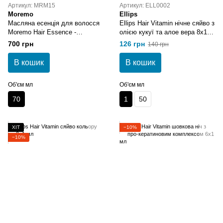
Артикул: MRM15
Артикул: ELL0002
Moremo
Ellips
Масляна есенція для волосся
Ellips Hair Vitamin нічне сяйво з
Moremo Hair Essence -
олією кукуї та алое вера 8х1
Delightful Oil 70 мл
мл
700 грн
126 грн
140 грн
В кошик
В кошик
Об'єм мл
Об'єм мл
70
1
50
ХІТ
−10%
−10%