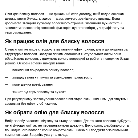
Олія для блиску волосся — це фінальний етап догляду, який надає локонам
дзеркального блиску, гладкості та доглянутого зовнішнього вигляду. Вона
допомагає згладити кутикулу волосяного стрижня, зменшити пухнастість і
захистити волосся від зовнішніх факторів: сухого повітря, ультрафіолету та
термоукладання.
Як працює олія для блиску волосся
Сучасні олії не лише створюють візуальний ефект сяйва, але й доглядають за
структурою волосся. Завдяки легким силіконам і натуральним оліям вони
обволікають волосся, утримують вологу всередині та роблять поверхню більш
рівною. Основні ефекти використання:
посилення природного блиску волосся;
згладжування кутикули та зменшення пухнастості;
полегшення розчісування;
захист від термовпливу та сухості.
При регулярному застосуванні волосся виглядає більш щільним, доглянутим і
здоровим без ефекту обтяження.
Як обрати олію для блиску волосся
Вибір засобу залежить від типу та стану волосся. Для тонкого волосся підійдуть
легкі флюїдні олії, які не перевантажують довжину. Для сухого, фарбованого та
пошкодженого волосся краще обирати більш насичені продукти з живильними
компонентами. Зверніть увагу на склад: