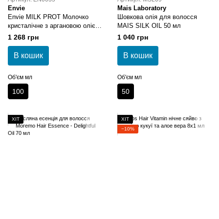
Envie
Mais Laboratory
Envie MILK PROT Молочко
Шовкова олія для волосся
кристалічне з аргановою олією
MAIS SILK OIL 50 мл
100 мл
1 268 грн
1 040 грн
В кошик
В кошик
Об'єм мл
Об'єм мл
100
50
ХІТ
ХІТ
−10%