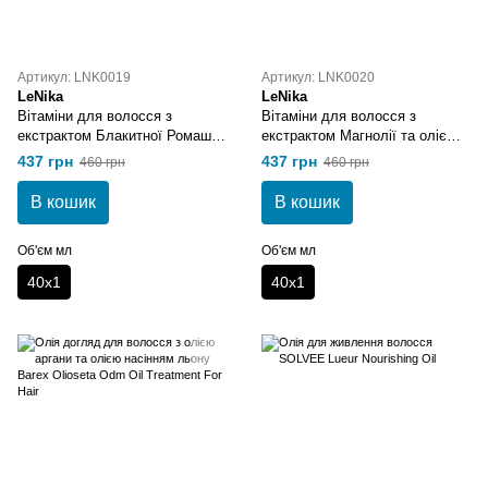
Артикул: LNK0019
Артикул: LNK0020
LeNika
LeNika
Вітаміни для волосся з
Вітаміни для волосся з
екстрактом Блакитної Ромашки
екстрактом Магнолії та олією
та Алое Вера LeNika hair
Жожоба 40x1 LeNika hair
437 грн
437 грн
460 грн
460 грн
vitamin extract Blue Chamomile
vitamin extract Magnolia and
and Aloe Vera
Jojoba oil
В кошик
В кошик
Об'єм мл
Об'єм мл
40х1
40х1