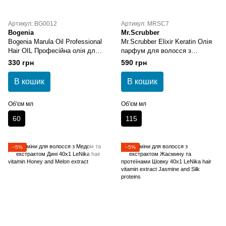
Артикул: BG0012
Артикул: MRSC7
Bogenia
Mr.Scrubber
Bogenia Marula Oil Professional
Mr.Scrubber Elixir Keratin Олія
Hair OIL Професійна олія для
парфум для волосся з
волосся з маслом марули
кератином
330 грн
590 грн
В кошик
В кошик
Об'єм мл
Об'єм мл
60
115
−5%
−5%