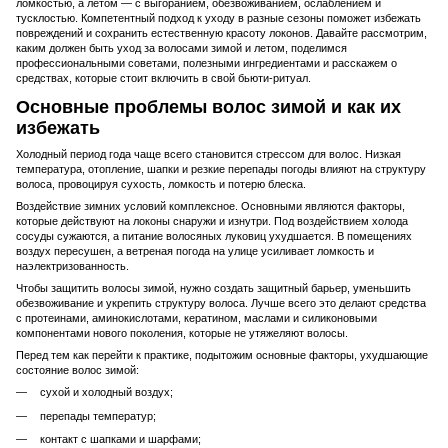
ломкостью, а летом — с выгоранием, обезвоживанием, ослаблением и
тусклостью. Компетентный подход к уходу в разные сезоны поможет избежать
повреждений и сохранить естественную красоту локонов. Давайте рассмотрим,
каким должен быть уход за волосами зимой и летом, поделимся
профессиональными советами, полезными ингредиентами и расскажем о
средствах, которые стоит включить в свой бьюти-ритуал.
Основные проблемы волос зимой и как их
избежать
Холодный период года чаще всего становится стрессом для волос. Низкая
температура, отопление, шапки и резкие перепады погоды влияют на структуру
волоса, провоцируя сухость, ломкость и потерю блеска.
Воздействие зимних условий комплексное. Основными являются факторы,
которые действуют на локоны снаружи и изнутри. Под воздействием холода
сосуды сужаются, а питание волосяных луковиц ухудшается. В помещениях
воздух пересушен, а ветреная погода на улице усиливает ломкость и
наэлектризованность.
Чтобы защитить волосы зимой, нужно создать защитный барьер, уменьшить
обезвоживание и укрепить структуру волоса. Лучше всего это делают средства
с протеинами, аминокислотами, кератином, маслами и силиконовыми
компонентами нового поколения, которые не утяжеляют волосы.
Перед тем как перейти к практике, подытожим основные факторы, ухудшающие
состояние волос зимой:
сухой и холодный воздух;
перепады температур;
контакт с шапками и шарфами;