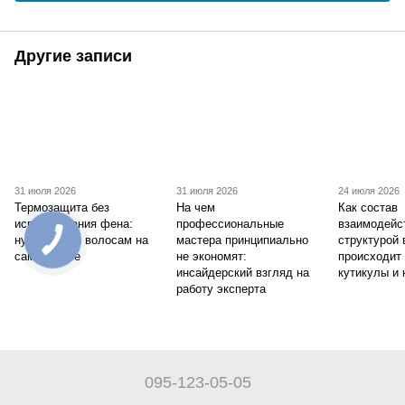
Другие записи
31 июля 2026
31 июля 2026
24 июля 2026
Термозащита без
На чем
Как состав
использования фена:
профессиональные
взаимодейс
нужен ли он волосам на
мастера принципиально
структурой 
самом деле
не экономят:
происходит
инсайдерский взгляд на
кутикулы и 
работу эксперта
095-123-05-05