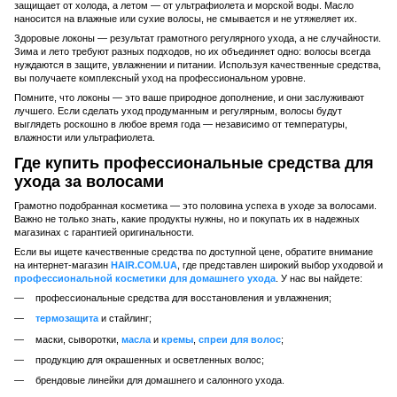
защищает от холода, а летом — от ультрафиолета и морской воды. Масло
наносится на влажные или сухие волосы, не смывается и не утяжеляет их.
Здоровые локоны — результат грамотного регулярного ухода, а не случайности.
Зима и лето требуют разных подходов, но их объединяет одно: волосы всегда
нуждаются в защите, увлажнении и питании. Используя качественные средства,
вы получаете комплексный уход на профессиональном уровне.
Помните, что локоны — это ваше природное дополнение, и они заслуживают
лучшего. Если сделать уход продуманным и регулярным, волосы будут
выглядеть роскошно в любое время года — независимо от температуры,
влажности или ультрафиолета.
Где купить профессиональные средства для
ухода за волосами
Грамотно подобранная косметика — это половина успеха в уходе за волосами.
Важно не только знать, какие продукты нужны, но и покупать их в надежных
магазинах с гарантией оригинальности.
Если вы ищете качественные средства по доступной цене, обратите внимание
на интернет-магазин
HAIR.COM.UA
, где представлен широкий выбор уходовой и
профессиональной косметики для домашнего ухода
. У нас вы найдете:
профессиональные средства для восстановления и увлажнения;
термозащита
и стайлинг;
маски, сыворотки,
масла
и
кремы
,
спреи для волос
;
продукцию для окрашенных и осветленных волос;
брендовые линейки для домашнего и салонного ухода.