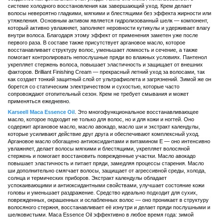
системе холодного восстановления как завершающий уход. Крем делает
волосы невероятно гладкими, мягкими и блестящими без эффекта жирности или
утяжеления. Основным активом является гидролизованный шелк — компонент,
который активно увлажняет, заполняет неровности кутикулы и удерживает влагу
внутри волоса. Благодаря этому эффект от применения заметен уже после
первого раза. В составе также присутствует аргановое масло, которое
восстанавливает структуру волос, уменьшает ломкость и сечение, а также
помогает контролировать непослушные пряди во влажных условиях. Пантенол
укрепляет стержень волоса, повышает эластичность и защищает от внешних
факторов. Brilliant Finishing Cream — прекрасный летний уход за волосами, так
как создает тонкий защитный слой от ультрафиолета и загрязнений. Зимой же он
борется со статическим электричеством и сухостью, которые часто
сопровождают отопительный сезон. Крем не требует смывания и может
применяться ежедневно.
Karseell Maca Essence Oil
. Это многофункциональное восстанавливающее
масло, которое подходит не только для волос, но и для кожи и ногтей. Оно
содержит аргановое масло, масло авокадо, масло ши и экстракт календулы,
которые усиливают действие друг друга и обеспечивают комплексный уход.
Аргановое масло обогащено антиоксидантами и витамином Е — оно интенсивно
увлажняет, делает волосы мягкими и блестящими, укрепляет волосяной
стержень и помогает восстановить поврежденные участки. Масло авокадо
повышает эластичность и питает пряди, замедляя процессы старения. Масло
ши дополнительно смягчает волосы, защищает от агрессивной среды, холода,
солнца и термических приборов. Экстракт календулы обладает
успокаивающими и антиоксидантными свойствами, улучшает состояние кожи
головы и уменьшает раздражение. Средство идеально подходит для сухих,
поврежденных, окрашенных и ослабленных волос — оно проникает в структуру
волосяного стержня, восстанавливает её изнутри и делает пряди послушными и
шелковистыми. Maca Essence Oil эффективно в любое время года: зимой