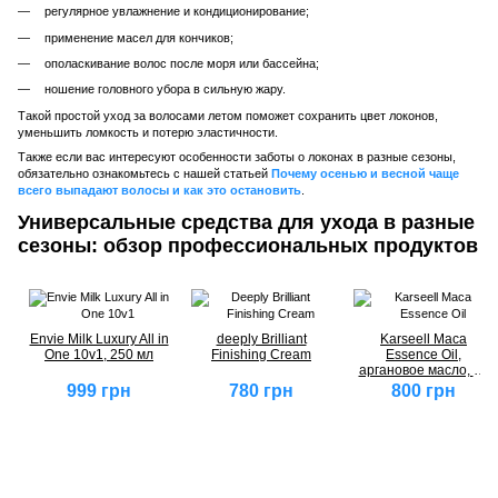
регулярное увлажнение и кондиционирование;
применение масел для кончиков;
ополаскивание волос после моря или бассейна;
ношение головного убора в сильную жару.
Такой простой уход за волосами летом поможет сохранить цвет локонов,
уменьшить ломкость и потерю эластичности.
Также если вас интересуют особенности заботы о локонах в разные сезоны,
обязательно ознакомьтесь с нашей статьей
Почему осенью и весной чаще
всего выпадают волосы и как это остановить
.
Универсальные средства для ухода в разные
сезоны: обзор профессиональных продуктов
Envie Milk Luxury All in
deeply Brilliant
Karseell Maca
One 10v1, 250 мл
Finishing Cream
Essence Oil,
аргановое масло, 50
мл
999 грн
780 грн
800 грн