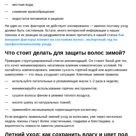
жесткая вода;
снижение кровообращения;
недостаток витаминов в рационе.
Ни один из этих факторов не действует изолированно — именно поэтому уход
должен быть системным. Кстати, много интересной информации о наших
локонах и их реакции на раздражители можно прочитать в нашей статье
Как
внешние факторы влияют на состояние волос: экспертный гид по
профессиональному уходу
.
Что стоит делать для защиты волос зимой?
Приведем структурированный список рекомендаций. Он станет базой для тех,
кто хочет минимизировать негативное влияние климатических условий. Не
пытайтесь компенсировать зимнюю сухость горячей водой или агрессивными
шампунями — это лишь ухудшает ситуацию. Ключевые зимние правила:
используйте питательные и увлажняющие маски 1–2 раза в неделю;
минимизируйте использование горячих инструментов;
сушите волосы феном в режиме теплого воздуха;
носите шапку из натуральных тканей;
применяйте несмываемую термозащитную косметику.
Если внедрить правильный зимний уход за волосами, уже через несколько
недель локоны станут более эластичными, гладкими и блестящими, а
вероятность ломкости заметно уменьшится.
Летний уход: как сохранить влагу и цвет под