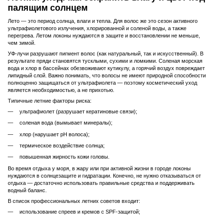
палящим солнцем
Лето — это период солнца, влаги и тепла. Для волос же это сезон активного
ультрафиолетового излучения, хлорированной и соленой воды, а также
перегрева. Летом локоны нуждаются в защите и восстановлении не меньше,
чем зимой.
УФ-лучи разрушают пигмент волос (как натуральный, так и искусственный). В
результате пряди становятся тусклыми, сухими и ломкими. Соленая морская
вода и хлор в бассейнах обезвоживают кутикулу, а горячий воздух повреждает
липидный слой. Важно понимать, что волосы не имеют природной способности
полноценно защищаться от ультрафиолета — поэтому косметический уход
является необходимостью, а не прихотью.
Типичные летние факторы риска:
ультрафиолет (разрушает кератиновые связи);
соленая вода (вымывает минералы);
хлор (нарушает pH волоса);
термическое воздействие солнца;
повышенная жирность кожи головы.
Во время отдыха у моря, в жару или при активной жизни в городе локоны
нуждаются в солнцезащите и гидратации. Конечно, не нужно отказываться от
отдыха — достаточно использовать правильные средства и поддерживать
водный баланс.
В список профессиональных летних советов входит:
использование спреев и кремов с SPF-защитой;