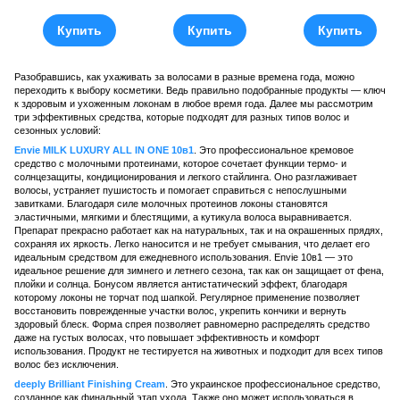
Купить
Купить
Купить
Разобравшись, как ухаживать за волосами в разные времена года, можно
переходить к выбору косметики. Ведь правильно подобранные продукты — ключ
к здоровым и ухоженным локонам в любое время года. Далее мы рассмотрим
три эффективных средства, которые подходят для разных типов волос и
сезонных условий:
Envie MILK LUXURY ALL IN ONE 10в1
. Это профессиональное кремовое
средство с молочными протеинами, которое сочетает функции термо- и
солнцезащиты, кондиционирования и легкого стайлинга. Оно разглаживает
волосы, устраняет пушистость и помогает справиться с непослушными
завитками. Благодаря силе молочных протеинов локоны становятся
эластичными, мягкими и блестящими, а кутикула волоса выравнивается.
Препарат прекрасно работает как на натуральных, так и на окрашенных прядях,
сохраняя их яркость. Легко наносится и не требует смывания, что делает его
идеальным средством для ежедневного использования. Envie 10в1 — это
идеальное решение для зимнего и летнего сезона, так как он защищает от фена,
плойки и солнца. Бонусом является антистатический эффект, благодаря
которому локоны не торчат под шапкой. Регулярное применение позволяет
восстановить поврежденные участки волос, укрепить кончики и вернуть
здоровый блеск. Форма спрея позволяет равномерно распределять средство
даже на густых волосах, что повышает эффективность и комфорт
использования. Продукт не тестируется на животных и подходит для всех типов
волос без исключения.
deeply Brilliant Finishing Cream
. Это украинское профессиональное средство,
созданное как финальный этап ухода. Также оно может использоваться в