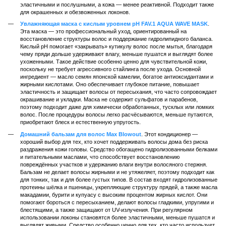
эластичными и послушными, а кожа — менее реактивной. Подходит также
для окрашенных и обезвоженных локонов.
Увлажняющая маска с кислым уровнем pH FAV.1 AQUA WAVE MASK
.
Эта маска — это профессиональный уход, ориентированный на
восстановление структуры волос и поддержание гидролипидного баланса.
Кислый pH помогает «закрывать» кутикулу волос после мытья, благодаря
чему пряди дольше удерживают влагу, меньше пушатся и выглядят более
ухоженными. Такое действие особенно ценно для чувствительной кожи,
поскольку не требует агрессивного стайлинга после ухода. Основной
ингредиент — масло семян японской камелии, богатое антиоксидантами и
жирными кислотами. Оно обеспечивает глубокое питание, повышает
эластичность и защищает волосы от пересыхания, что часто сопровождает
окрашивание и укладки. Маска не содержит сульфатов и парабенов,
поэтому подходит даже для химически обработанных, тусклых или ломких
волос. После процедуры волосы легко расчёсываются, меньше путаются,
приобретают блеск и естественную упругость.
Домашний бальзам для волос Max Blowout
. Этот кондиционер —
хороший выбор для тех, кто хочет поддерживать волосы дома без риска
раздражения кожи головы. Средство обогащено гидролизованными белками
и питательными маслами, что способствует восстановлению
повреждённых участков и удержанию влаги внутри волосяного стержня.
Бальзам не делает волосы жирными и не утяжеляет, поэтому подходит как
для тонких, так и для более густых типов. В состав входят гидролизованные
протеины шёлка и пшеницы, укрепляющие структуру прядей, а также масла
макадамии, бурити и купуасу с высоким процентом жирных кислот. Они
помогают бороться с пересыханием, делают волосы гладкими, упругими и
блестящими, а также защищают от UV-излучения. При регулярном
использовании локоны становятся более эластичными, меньше пушатся и
выглядят живыми. Средство особенно ценно для тех, кто часто использует