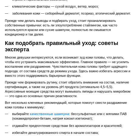
климатические факторы — сухой воздух, ветер, мороз;
заболевания кожи — себорейный дерматит, псориаз, атопический дерматит.
Прежде чем делать выводы и подбирать уход, стоит проанализировать
собственные привычки: есть ли злоупотребление стайлингом, как часто
используются краски или сухие шампуни, полностью ли смывается
кондиционер и так далее.
Как подобрать правильный уход: советы
эксперта
Многие девушки интересуются, если возникает зуд кожи головы, что делать,
чтобы его устранить максимально эффективно. Главное правило — не усилить
воспаление или раздражение. Чувствительная кожа головы требует щадящего
подхода: от состава средств до режима ухода. Здесь важно избегать агрессии и
вместо этого поддерживать барьерные функции.
Прежде чем формировать рутину, стоит обратить внимание на состав, наличие
сертификации, а также на уровень pH продукта (оптимально 4,5–5,5).
Агрессивные моющие средства могут вымывать липиды и нарушать микробиом
— это одна из основных причин реактивности.
Вот несколько ключевых рекомендаций, которые помогут свести раздражение
кожи головы к минимуму:
выбирайте
качественные шампуни
: бессульфатные или с мягкими ПАВ
(кокамидопропил-бетаин, натрия кокоил изетионат);
отдавайте предпочтение средствам без ароматизаторов и красителей;
избегайте денатурированного спирта в начале состава;