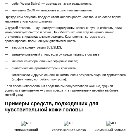
овёс (Avena Sativa) — уменьшает зуд и раздражение;
мочевина 2–5% — увлажняет и смягчает шелушение.
Прежде чем покупать продукт, стоит анализировать состав, а не слепо верить
маркетингу или ярким слоганам.
С другой стороны — существуют ингредиенты, которых лучше избегать, если
кожа реагирует быстро и резко. Но избегать их навсегда не нужно: важно
отслеживать индивидуальную реакцию. Компоненты, которые могут
провоцировать повышенную чувствительность:
высокие концентрации SLS/SLES;
денатурированный спирт, если он среди первых в составе;
ментол, камфора, сильные эфирные масла;
синтетические ароматизаторы и красители;
кетоконазол и другие лечебные компоненты без рекомендации дерматолога
(эффективны, но требуют контроля).
Если после использования средства вы почувствовали жжение, зуд или
усилилось шелушение — стоит прекратить применение и перейти на более
мягкий уход.
Примеры средств, подходящих для
чувствительной кожи головы
Увлажняющий
Увлажняющая маска
Домашний бальзам