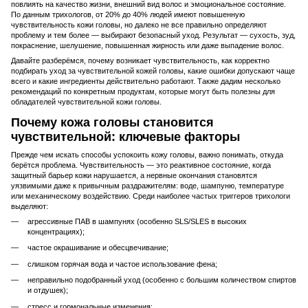
повлиять на качество жизни, внешний вид волос и эмоциональное состояние.
По данным трихологов, от 20% до 40% людей имеют повышенную
чувствительность кожи головы, но далеко не все правильно определяют
проблему и тем более — выбирают безопасный уход. Результат — сухость, зуд,
покраснение, шелушение, повышенная жирность или даже выпадение волос.
Давайте разберёмся, почему возникает чувствительность, как корректно
подбирать уход за чувствительной кожей головы, какие ошибки допускают чаще
всего и какие ингредиенты действительно работают. Также дадим несколько
рекомендаций по конкретным продуктам, которые могут быть полезны для
обладателей чувствительной кожи головы.
Почему кожа головы становится
чувствительной: ключевые факторы
Прежде чем искать способы успокоить кожу головы, важно понимать, откуда
берётся проблема. Чувствительность — это реактивное состояние, когда
защитный барьер кожи нарушается, а нервные окончания становятся
уязвимыми даже к привычным раздражителям: воде, шампуню, температуре
или механическому воздействию. Среди наиболее частых триггеров трихологи
выделяют:
агрессивные ПАВ в шампунях (особенно SLS/SLES в высоких
концентрациях);
частое окрашивание и обесцвечивание;
слишком горячая вода и частое использование фена;
неправильно подобранный уход (особенно с большим количеством спиртов
и отдушек);
стресс и гормональные изменения;