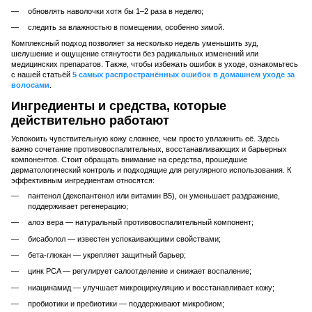
обновлять наволочки хотя бы 1–2 раза в неделю;
следить за влажностью в помещении, особенно зимой.
Комплексный подход позволяет за несколько недель уменьшить зуд,
шелушение и ощущение стянутости без радикальных изменений или
медицинских препаратов. Также, чтобы избежать ошибок в уходе, ознакомьтесь
с нашей статьёй
5 самых распространённых ошибок в домашнем уходе за
волосами
.
Ингредиенты и средства, которые
действительно работают
Успокоить чувствительную кожу сложнее, чем просто увлажнить её. Здесь
важно сочетание противовоспалительных, восстанавливающих и барьерных
компонентов. Стоит обращать внимание на средства, прошедшие
дерматологический контроль и подходящие для регулярного использования. К
эффективным ингредиентам относятся:
пантенол (декспантенол или витамин B5), он уменьшает раздражение,
поддерживает регенерацию;
алоэ вера — натуральный противовоспалительный компонент;
бисаболол — известен успокаивающими свойствами;
бета-глюкан — укрепляет защитный барьер;
цинк PCA — регулирует салоотделение и снижает воспаление;
ниацинамид — улучшает микроциркуляцию и восстанавливает кожу;
пробиотики и пребиотики — поддерживают микробиом;