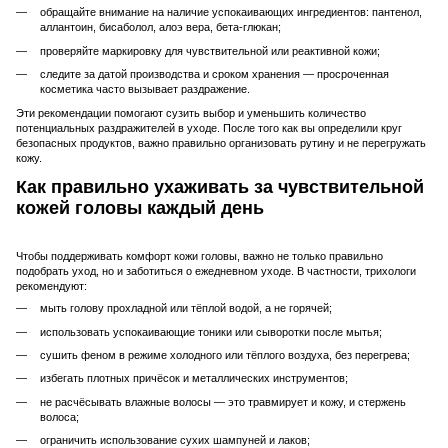
обращайте внимание на наличие успокаивающих ингредиентов: пантенол,
аллантоин, бисаболол, алоэ вера, бета-глюкан;
проверяйте маркировку для чувствительной или реактивной кожи;
следите за датой производства и сроком хранения — просроченная
косметика часто вызывает раздражение.
Эти рекомендации помогают сузить выбор и уменьшить количество
потенциальных раздражителей в уходе. После того как вы определили круг
безопасных продуктов, важно правильно организовать рутину и не перегружать
кожу.
Как правильно ухаживать за чувствительной
кожей головы каждый день
Чтобы поддерживать комфорт кожи головы, важно не только правильно
подобрать уход, но и заботиться о ежедневном уходе. В частности, трихологи
рекомендуют:
мыть голову прохладной или тёплой водой, а не горячей;
использовать успокаивающие тоники или сыворотки после мытья;
сушить феном в режиме холодного или тёплого воздуха, без перегрева;
избегать плотных причёсок и металлических инструментов;
не расчёсывать влажные волосы — это травмирует и кожу, и стержень
волоса;
ограничить использование сухих шампуней и лаков;