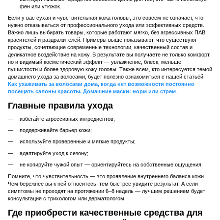
фен или утюжок.
Если у вас сухая и чувствительная кожа головы, это совсем не означает, что
нужно отказываться от профессионального ухода или эффективных средств.
Важно лишь выбирать товары, которые работают мягко, без агрессивных ПАВ,
красителей и раздражителей. Примеры выше показывают, что существуют
продукты, сочетающие современные технологии, качественный состав и
деликатное воздействие на кожу. В результате вы получаете не только комфорт,
но и видимый косметический эффект — увлажнение, блеск, меньше
пушистости и более здоровую кожу головы. Также всем, кто интересуется темой
домашнего ухода за волосами, будет полезно ознакомиться с нашей статьёй
Как ухаживать за волосами дома, когда нет возможности постоянно
посещать салоны красоты. Домашние маски: норм или стрем
.
Главные правила ухода
избегайте агрессивных ингредиентов;
поддерживайте барьер кожи;
используйте проверенные и мягкие продукты;
адаптируйте уход к сезону;
не копируйте чужой опыт — ориентируйтесь на собственные ощущения.
Помните, что чувствительность — это проявление внутреннего баланса кожи.
Чем бережнее вы к ней относитесь, тем быстрее увидите результат. А если
симптомы не проходят на протяжении 6–8 недель — лучшим решением будет
консультация с трихологом или дерматологом.
Где приобрести качественные средства для