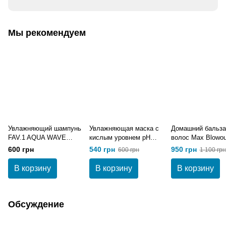
Мы рекомендуем
Увлажняющий шампунь
Увлажняющая маска с
Домашний бальза
FAV.1 AQUA WAVE
кислым уровнем pH
волос Max Blowou
SHAMPOO 250 мл
FAV.1 AQUA WAVE
мл
600 грн
540 грн
950 грн
600 грн
1 100 грн
MASK 250 мл
В корзину
В корзину
В корзину
Обсуждение