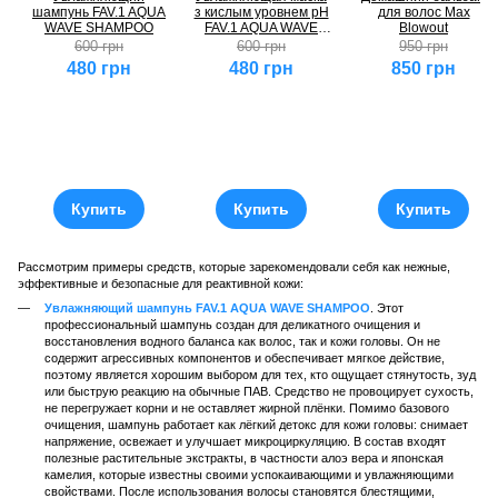
шампунь FAV.1 AQUA
з кислым уровнем pH
для волос Max
WAVE SHAMPOO
FAV.1 AQUA WAVE
Blowout
MASK
600 грн
600 грн
950 грн
480 грн
480 грн
850 грн
Купить
Купить
Купить
Рассмотрим примеры средств, которые зарекомендовали себя как нежные,
эффективные и безопасные для реактивной кожи:
Увлажняющий шампунь FAV.1 AQUA WAVE SHAMPOO
. Этот
профессиональный шампунь создан для деликатного очищения и
восстановления водного баланса как волос, так и кожи головы. Он не
содержит агрессивных компонентов и обеспечивает мягкое действие,
поэтому является хорошим выбором для тех, кто ощущает стянутость, зуд
или быструю реакцию на обычные ПАВ. Средство не провоцирует сухость,
не перегружает корни и не оставляет жирной плёнки. Помимо базового
очищения, шампунь работает как лёгкий детокс для кожи головы: снимает
напряжение, освежает и улучшает микроциркуляцию. В состав входят
полезные растительные экстракты, в частности алоэ вера и японская
камелия, которые известны своими успокаивающими и увлажняющими
свойствами. После использования волосы становятся блестящими,