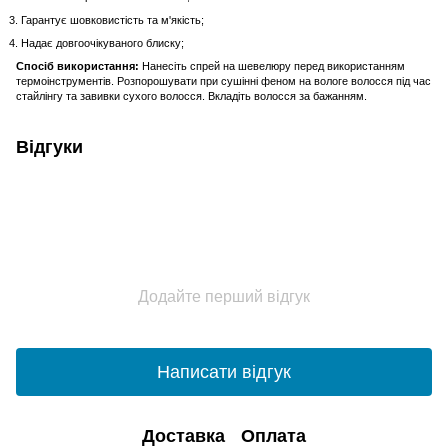
Гарантує шовковистість та м'якість;
Надає довгоочікуваного блиску;
Спосіб використання:
Нанесіть спрей на шевелюру перед використанням
термоінструментів. Розпорошувати при сушінні феном на вологе волосся під час
стайлінгу та завивки сухого волосся. Вкладіть волосся за бажанням.
Відгуки
Додайте перший відгук
Написати відгук
Доставка
Оплата