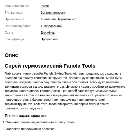
Країна виробник
Італія
Тип волосся
Всі типи волосся
Призначення
Живлення
,
Термозахист
Час застосування
Універсальний
Стать
Для жінок
Класифікація
Професійна
Опис
Спрей термозахисний Fanola Tools
Лінія косметичних засобів Fanola Styling Tools містить продукти, що захищають
волосся від впливу теплових інструментів. Волосся дуже вразливе і може бути
легко пошкоджене, наприклад, випрямлячем або феном. Тому дуже важливо
захищати волосся від цих джерел тепла. Це можна чудово зробити за допомогою
термозахисного спрею Thermo Shield. Цей спрей забезпечує максимальний
захист волосся. Засіб створює своєрідний щит на волоссі. В результаті воно не
пересушується, а баланс вологи не порушується при використанні
термоінструментів. Крім того, після використання спрею локони стають
шовковистими і гладкими.
Технічні характеристики:
Захищає локони від негативного впливу тепла;
Запобігає пересиханню волосків;