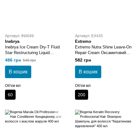
Артикул: IN0049
Артикул: EX435
Inebrya
Extremo
Inebrya Ice Cream Dry-T Fluid
Extremo Nutra Shine Leave-On
Star Restructuring Liquid
Repair Cream Оксамитовий
Crystals Mango Манго-флюїд
незмивний крем з
486 грн
582 грн
540 грн
рідкі кристали 60 мл
термоактивною технологією
200 мл
В кошик
В кошик
Об'єм мл
Об'єм мл
60
200