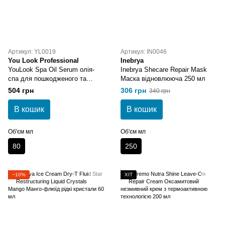
Артикул: YL0019
Артикул: IN0046
You Look Professional
Inebrya
YouLook Spa Oil Serum олія-​
Inebrya Sheсare Repair Mask
спа для пошкодженого та
Маска відновлююча 250 мл
сухого волосся 80 мл
504 грн
306 грн
340 грн
В кошик
В кошик
Об'єм мл
Об'єм мл
80
250
−10%
ХІТ