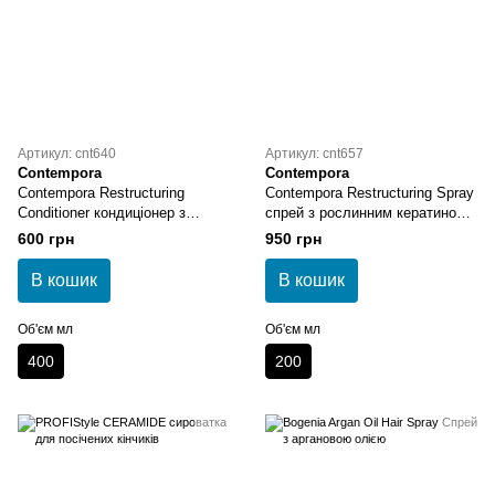
Артикул: cnt640
Артикул: cnt657
Contempora
Contempora
Contempora Restructuring
Contempora Restructuring Spray
Conditioner кондиціонер з
спрей з рослинним кератином
рослинним кератином та олією
та олією опунції 200 мл
600 грн
950 грн
опунції 400 мл
В кошик
В кошик
Об'єм мл
Об'єм мл
400
200