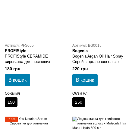
Артикул: PFS055
Артикул: BG0015
PROFIStyle
Bogenia
PROFIStyle CERAMIDE
Bogenia Argan Oil Hair Spray
сироватка для посічених
Спрей з аргановою олією
кінчиків
180 грн
220 грн
В кошик
В кошик
Об'єм мл
Об'єм мл
150
250
−10%