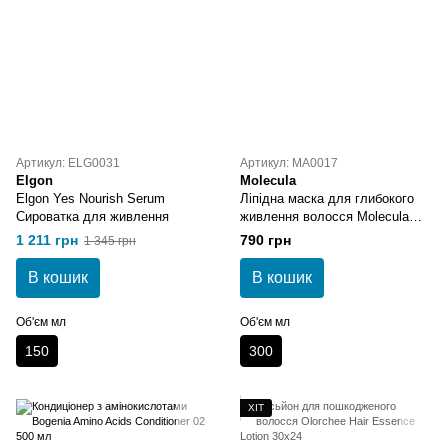
Артикул: ELG0031
Артикул: MA0017
Elgon
Molecula
Elgon Yes Nourish Serum
Ліпідна маска для глибокого
Сироватка для живлення
живлення волосся Molecula
Hair Mask Lipids 300 мл
1 211 грн
790 грн
1 345 грн
В кошик
В кошик
Об'єм мл
Об'єм мл
150
300
ХІТ