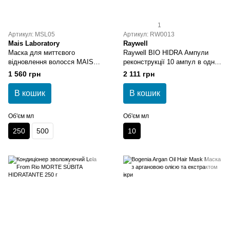
1
Артикул: MSL05
Артикул: RW0013
Mais Laboratory
Raywell
Маска для миттєвого
Raywell BIO HIDRA Ампули
відновлення волосся MAIS
реконструкції 10 ампул в одній
INSTANT HAIR RECOVER
пачці
1 560 грн
2 111 грн
MASK 250 мл
В кошик
В кошик
Об'єм мл
Об'єм мл
250
500
10