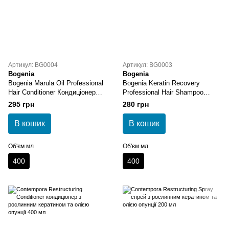
Артикул: BG0004
Артикул: BG0003
Bogenia
Bogenia
Bogenia Marula Oil Professional
Bogenia Keratin Recovery
Hair Conditioner Кондиціонер
Professional Hair Shampoo
для волосся з маслом марули
Шампунь для волосся
295 грн
280 грн
400 мл
"Кератинове відновлення" 400
мл
В кошик
В кошик
Об'єм мл
Об'єм мл
400
400