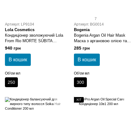
7
Артикул: LP9104
Артикул: BG0014
Lola Cosmetics
Bogenia
Кондиціонер зволожуючий Lola
Bogenia Argan Oil Hair Mask
From Rio MORTE SÚBITA
Маска з аргановою олією та
HIDRATANTE 250 г
екстрактом ікри
940 грн
285 грн
В кошик
В кошик
Об'єм мл
Об'єм мл
250
300
ХІТ