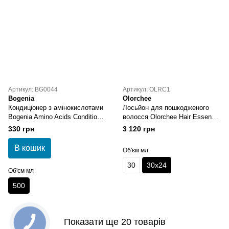
Артикул: BG0044
Артикул: OLRC1
Bogenia
Olorchee
Кондиціонер з амінокислотами
Лосьйон для пошкодженого
Bogenia Amino Acids Conditioner
волосся Olorchee Hair Essence
02 500 мл
Lotion 30х24
330 грн
3 120 грн
В кошик
Об'єм мл
30
30х24
Об'єм мл
500
Показати ще 20 товарів