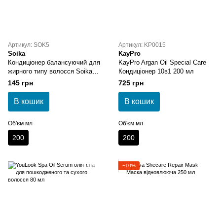
Артикул: SOK5
Артикул: KP0015
Soika
KayPro
Кондиціонер балансуючий для
KayPro Argan Oil Special Care
жирного типу волосся Soika
Кондиціонер 10в1 200 мл
Hair Conditioner 200 мл
145 грн
725 грн
В кошик
В кошик
Об'єм мл
Об'єм мл
200
200
−10%