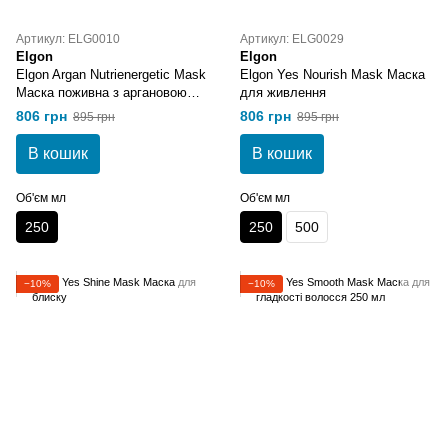
Артикул: ELG0010
Артикул: ELG0029
Elgon
Elgon
Elgon Argan Nutrienergetic Mask
Elgon Yes Nourish Mask Маска
Маска поживна з аргановою
для живлення
олією 250 мл
806 грн
806 грн
895 грн
895 грн
В кошик
В кошик
Об'єм мл
Об'єм мл
250
250
500
−10%
−10%