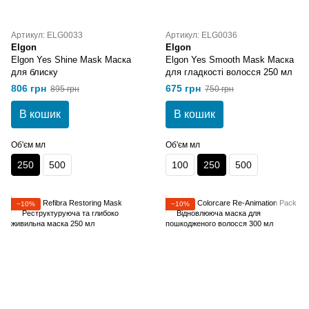
Артикул: ELG0033
Артикул: ELG0036
Elgon
Elgon
Elgon Yes Shine Mask Маска
Elgon Yes Smooth Mask Маска
для блиску
для гладкості волосся 250 мл
806 грн
675 грн
895 грн
750 грн
В кошик
В кошик
Об'єм мл
Об'єм мл
250
500
100
250
500
−10%
−10%