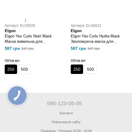
1
Артикул: ELG0025
Артикул: ELG0021
Elgon
Elgon
Elgon Yes Curls Nutri Mask
Elgon Yes Curls Hydra Mask
Маска живильна для
Зволожуюча маска для
кучерявого волосся 250 мл
кучерявого волосся 250 мл
587 грн
587 грн
647 грн
647 грн
Об'єм мл
Об'єм мл
250
500
250
500
095-123-05-05
Контакти
Повна версія сайту
Понеділок - П'ятниця 10:00 - 18:00