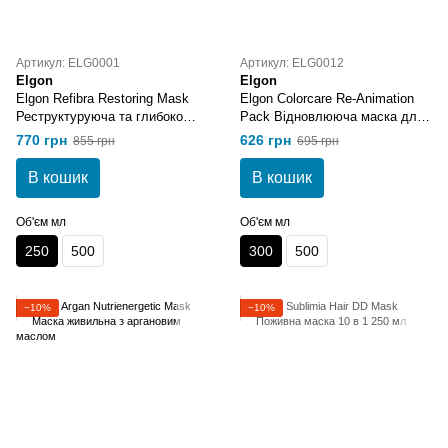
Артикул: ELG0001
Артикул: ELG0012
Elgon
Elgon
Elgon Refibra Restoring Mask
Elgon Colorcare Re-Animation
Реструктуруюча та глибоко
Pack Відновлююча маска для
живильна маска 250 мл
пошкодженого волосся 300 мл
770 грн
626 грн
855 грн
695 грн
В кошик
В кошик
Об'єм мл
Об'єм мл
250
500
300
500
−10%
−10%