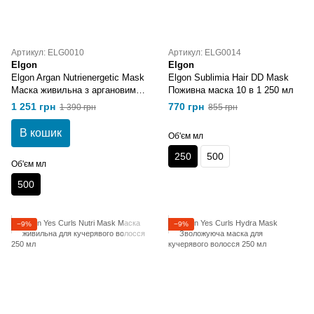
Артикул: ELG0010
Артикул: ELG0014
Elgon
Elgon
Elgon Argan Nutrienergetic Mask
Elgon Sublimia Hair DD Mask
Маска живильна з аргановим
Поживна маска 10 в 1 250 мл
маслом
1 251 грн
770 грн
1 390 грн
855 грн
В кошик
Об'єм мл
250
500
Об'єм мл
500
−9%
−9%