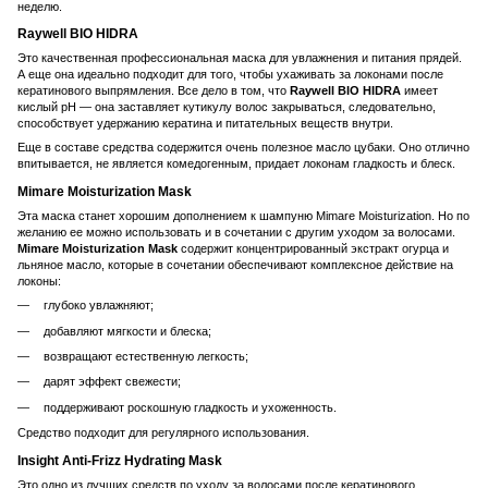
неделю.
Raywell BIO HIDRA
Это качественная профессиональная маска для увлажнения и питания прядей.
А еще она идеально подходит для того, чтобы ухаживать за локонами после
кератинового выпрямления. Все дело в том, что
Raywell BIO HIDRA
имеет
кислый рН — она заставляет кутикулу волос закрываться, следовательно,
способствует удержанию кератина и питательных веществ внутри.
Еще в составе средства содержится очень полезное масло цубаки. Оно отлично
впитывается, не является комедогенным, придает локонам гладкость и блеск.
Mimare Moisturization Mask
Эта маска станет хорошим дополнением к шампуню Mimare Moisturization. Но по
желанию ее можно использовать и в сочетании с другим уходом за волосами.
Mimare Moisturization Mask
содержит концентрированный экстракт огурца и
льняное масло, которые в сочетании обеспечивают комплексное действие на
локоны:
глубоко увлажняют;
добавляют мягкости и блеска;
возвращают естественную легкость;
дарят эффект свежести;
поддерживают роскошную гладкость и ухоженность.
Средство подходит для регулярного использования.
Insight Anti-Frizz Hydrating Mask
Это одно из лучших средств по уходу за волосами после кератинового