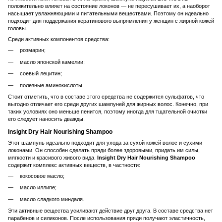
положительно влияет на состояние локонов — не пересушивает их, а наоборот
насыщает увлажняющими и питательными веществами. Поэтому он идеально
подходит для поддержания кератинового выпрямления у женщин с жирной кожей
головы.
Среди активных компонентов средства:
розмарин;
масло японской камелии;
соевый лецитин;
полезные аминокислоты.
Стоит отметить, что в составе этого средства не содержится сульфатов, что
выгодно отличает его среди других шампуней для жирных волос. Конечно, при
таких условиях оно меньше пенится, поэтому иногда для тщательной очистки
его следует наносить дважды.
Insight Dry Hair Nourishing Shampoo
Этот шампунь идеально подходит для ухода за сухой кожей волос и сухими
локонами. Он способен сделать пряди более здоровыми, придать им силы,
мягкости и красивого живого вида.
Insight Dry Hair Nourishing Shampoo
содержит комплекс активных веществ, в частности:
кокосовое масло;
масло иллипе;
масло сладкого миндаля.
Эти активные вещества усиливают действие друг друга. В составе средства нет
парабенов и силиконов. После использования пряди получают эластичность,