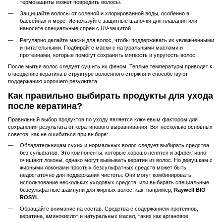
термозащиты может повредить волосы.
Защищайте волосы от соленой и хлорированной воды, особенно в
бассейнах и море. Используйте защитные шапочки для плавания или
наносите специальные спреи с UV-защитой.
Регулярно делайте маски для волос, чтобы поддерживать их увлажненными
и питательными. Подбирайте маски с натуральными маслами и
протеинами, которые помогут сохранить мягкость и упругость волос.
После мытья волос следует сушить их феном. Теплые температуры приводят к
отвердению кератина в структуре волосяного стержня и способствуют
поддержанию хорошего результата.
Как правильно выбирать продукты для ухода
после кератина?
Правильный выбор продуктов по уходу является ключевым фактором для
сохранения результата от кератинового выравнивания. Вот несколько основных
советов, как не ошибиться при выборе:
Обладательницам сухих и нормальных волос следует выбирать средства
без сульфатов. Это компоненты, которые хорошо пенятся и эффективно
очищают локоны, однако могут вымывать кератин из волос. Но девушкам с
жирными локонами простых безсульфатных средств может быть
недостаточно для поддержания чистоты. Они могут комбинировать
использование нескольких уходовых средств, или выбирать специальные
безсульфатные шампуни для жирных волос, как, например,
Raywell BIO
ROSYL
.
Обращайте внимание на состав. Средства с содержанием протеинов,
кератина, аминокислот и натуральных масел, таких как аргановое,