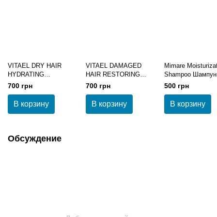
VITAEL DRY HAIR
VITAEL DAMAGED
Mimare Moisturiza
HYDRATING
HAIR RESTORING
Shampoo Шампун
SHAMPOO Шампунь
SHAMPOO Шампунь
увлажняющий 20
700 грн
700 грн
500 грн
увлажняющий 300 мл
восстанавливающий
для поврежденных
В корзину
В корзину
В корзину
волос 300 мл
Обсуждение