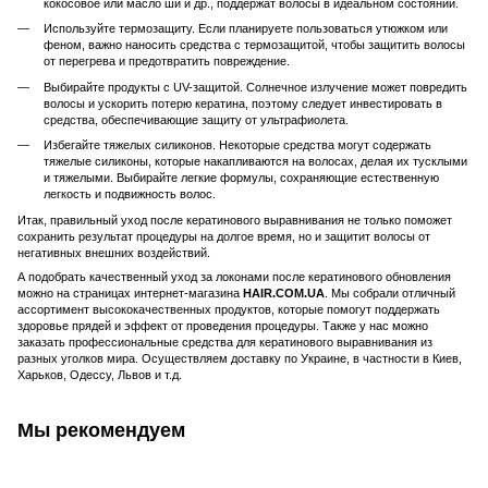
кокосовое или масло ши и др., поддержат волосы в идеальном состоянии.
Используйте термозащиту. Если планируете пользоваться утюжком или
феном, важно наносить средства с термозащитой, чтобы защитить волосы
от перегрева и предотвратить повреждение.
Выбирайте продукты с UV-защитой. Солнечное излучение может повредить
волосы и ускорить потерю кератина, поэтому следует инвестировать в
средства, обеспечивающие защиту от ультрафиолета.
Избегайте тяжелых силиконов. Некоторые средства могут содержать
тяжелые силиконы, которые накапливаются на волосах, делая их тусклыми
и тяжелыми. Выбирайте легкие формулы, сохраняющие естественную
легкость и подвижность волос.
Итак, правильный уход после кератинового выравнивания не только поможет
сохранить результат процедуры на долгое время, но и защитит волосы от
негативных внешних воздействий.
А подобрать качественный уход за локонами после кератинового обновления
можно на страницах интернет-магазина
HAIR.COM.UA
. Мы собрали отличный
ассортимент высококачественных продуктов, которые помогут поддержать
здоровье прядей и эффект от проведения процедуры. Также у нас можно
заказать профессиональные средства для кератинового выравнивания из
разных уголков мира. Осуществляем доставку по Украине, в частности в Киев,
Харьков, Одессу, Львов и т.д.
Мы рекомендуем