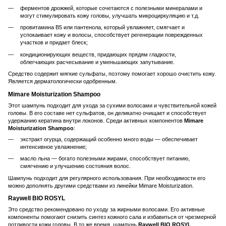
ферментов дрожжей, которые сочетаются с полезными минералами и
могут стимулировать кожу головы, улучшать микроциркуляцию и т.д.
провитамина В5 или пантенола, который увлажняет, смягчает и
успокаивает кожу и волосы, способствует регенерации поврежденных
участков и придает блеск;
кондиционирующих веществ, придающих прядям гладкости,
облегчающих расчесывание и уменьшающих запутывание.
Средство содержит мягкие сульфаты, поэтому помогает хорошо очистить кожу.
Является дерматологически одобренным.
Mimare Moisturization Shampoo
Этот шампунь подходит для ухода за сухими волосами и чувствительной кожей
головы. В его составе нет сульфатов, он деликатно очищает и способствует
удержанию кератина внутри локонов. Среди активных компонентов
Mimare
Moisturization Shampoo
:
экстракт огурца, содержащий особенно много воды — обеспечивает
интенсивное увлажнение;
масло льна — богато полезными жирами, способствует питанию,
смягчению и улучшению состояния волос.
Шампунь подходит для регулярного использования. При необходимости его
можно дополнять другими средствами из линейки Mimare Moisturization.
Raywell BIO ROSYL
Это средство рекомендовано по уходу за жирными волосами. Его активные
компоненты помогают снизить синтез кожного сала и избавиться от чрезмерной
потливости кожи головы. В то же время, шампунь
Raywell BIO ROSYL