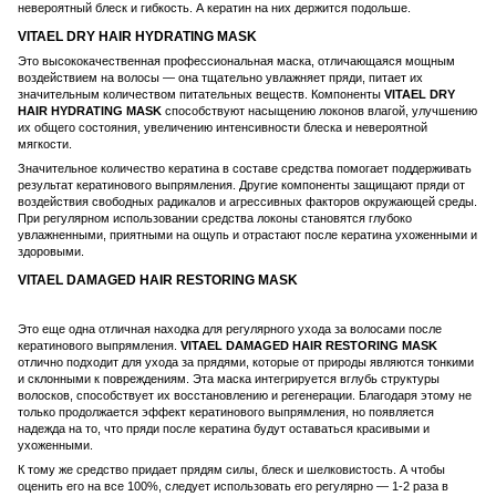
невероятный блеск и гибкость. А кератин на них держится подольше.
VITAEL DRY HAIR HYDRATING MASK
Это высококачественная профессиональная маска, отличающаяся мощным
воздействием на волосы — она тщательно увлажняет пряди, питает их
значительным количеством питательных веществ. Компоненты
VITAEL DRY
HAIR HYDRATING MASK
способствуют насыщению локонов влагой, улучшению
их общего состояния, увеличению интенсивности блеска и невероятной
мягкости.
Значительное количество кератина в составе средства помогает поддерживать
результат кератинового выпрямления. Другие компоненты защищают пряди от
воздействия свободных радикалов и агрессивных факторов окружающей среды.
При регулярном использовании средства локоны становятся глубоко
увлажненными, приятными на ощупь и отрастают после кератина ухоженными и
здоровыми.
VITAEL DAMAGED HAIR RESTORING MASK
Это еще одна отличная находка для регулярного ухода за волосами после
кератинового выпрямления.
VITAEL DAMAGED HAIR RESTORING MASK
отлично подходит для ухода за прядями, которые от природы являются тонкими
и склонными к повреждениям. Эта маска интегрируется вглубь структуры
волосков, способствует их восстановлению и регенерации. Благодаря этому не
только продолжается эффект кератинового выпрямления, но появляется
надежда на то, что пряди после кератина будут оставаться красивыми и
ухоженными.
К тому же средство придает прядям силы, блеск и шелковистость. А чтобы
оценить его на все 100%, следует использовать его регулярно — 1-2 раза в