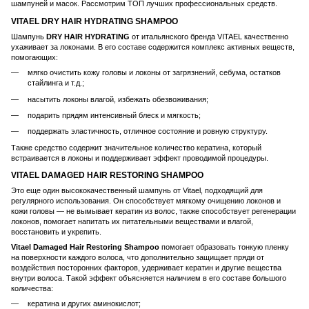
шампуней и масок. Рассмотрим ТОП лучших профессиональных средств.
VITAEL DRY HAIR HYDRATING SHAMPOO
Шампунь
DRY HAIR HYDRATING
от итальянского бренда VITAEL качественно
ухаживает за локонами. В его составе содержится комплекс активных веществ,
помогающих:
мягко очистить кожу головы и локоны от загрязнений, себума, остатков
стайлинга и т.д.;
насытить локоны влагой, избежать обезвоживания;
подарить прядям интенсивный блеск и мягкость;
поддержать эластичность, отличное состояние и ровную структуру.
Также средство содержит значительное количество кератина, который
встраивается в локоны и поддерживает эффект проводимой процедуры.
VITAEL DAMAGED HAIR RESTORING SHAMPOO
Это еще один высококачественный шампунь от Vitael, подходящий для
регулярного использования. Он способствует мягкому очищению локонов и
кожи головы — не вымывает кератин из волос, также способствует регенерации
локонов, помогает напитать их питательными веществами и влагой,
восстановить и укрепить.
Vitael Damaged Hair Restoring Shampoo
помогает образовать тонкую пленку
на поверхности каждого волоса, что дополнительно защищает пряди от
воздействия посторонних факторов, удерживает кератин и другие вещества
внутри волоса. Такой эффект объясняется наличием в его составе большого
количества:
кератина и других аминокислот;