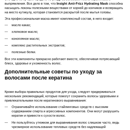
выпрямления. Все дело в том, что
Insight Anti-Frizz Hydrating Mask
способна
насыщать локоны полезными веществами от корней до кончиков и возвращать
на место кутикулу, которая становится раскрытой после мытья головы.
Эта профессиональная маска имеет комплексный состав, в него входит:
масло какао;
хлопковое масло;
конопляное масло;
комплекс растительных экстрактов;
полезные белки.
Все эти компоненты прекрасно работают вместе, обеспечивая потрясающий
блеск, здоровье и ухоженность волос.
Дополнительные советы по уходу за
волосами после кератина
Кроме выбора правильных продуктов для ухода, следует придерживаться
нескольких рекомендаций, которые помогут сохранить волосы здоровыми и
привлекательными после кератинового выравнивания:
Ограничивайте использование стайлинговых средств с высоким
содержанием спирта и агрессивных компонентов. Они могут разрушить
кератин и привести к сухости волос.
Не пользуйтесь утюжком для выравнивания волос слишком часто, ведь
чрезмерное использование тепловых средств без надлежащей