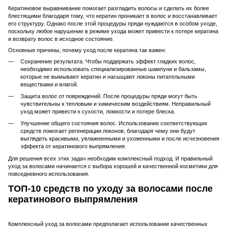
Кератиновое выравнивание помогает разгладить волосы и сделать их более
блестящими благодаря тому, что кератин проникает в волос и восстанавливает
его структуру. Однако после этой процедуры пряди нуждаются в особом уходе,
поскольку любое нарушение в режиме ухода может привести к потере кератина
и возврату волос в исходное состояние.
Основные причины, почему уход после кератина так важен:
Сохранение результата. Чтобы поддержать эффект гладких волос,
необходимо использовать специализированные шампуни и бальзамы,
которые не вымывают кератин и насыщают локоны питательными
веществами и влагой.
Защита волос от повреждений. После процедуры пряди могут быть
чувствительны к тепловым и химическим воздействиям. Неправильный
уход может привести к сухости, ломкости и потере блеска.
Улучшение общего состояния волос. Использование соответствующих
средств помогает регенерации локонов, благодаря чему они будут
выглядеть красивыми, увлажненными и ухоженными и после исчезновения
эффекта от кератинового выпрямления.
Для решения всех этих задач необходим комплексный подход. И правильный
уход за волосами начинается с выбора хорошей и качественной косметики для
повседневного использования.
ТОП-10 средств по уходу за волосами после
кератинового выпрямления
Комплексный уход за волосами предполагает использование качественных