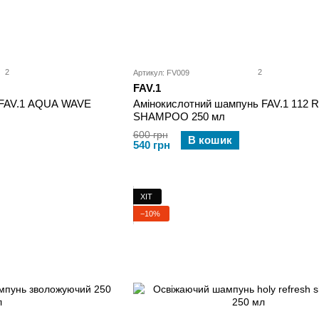
2
2
Артикул: FV009
FAV.1
 FAV.1 AQUA WAVE
Амінокислотний шампунь FAV.1 112
SHAMPOO 250 мл
600 грн
В кошик
540 грн
ХІТ
−10%