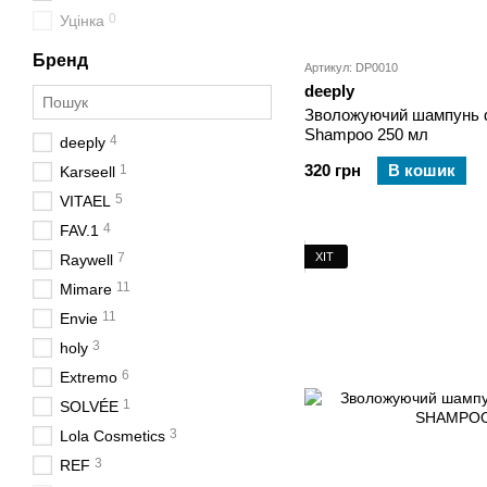
0
Уцінка
Бренд
Артикул: DP0010
deeply
Зволожуючий шампунь d
Shampoo 250 мл
4
deeply
320 грн
В кошик
1
Karseell
5
VITAEL
4
FAV.1
ХІТ
7
Raywell
11
Mimare
11
Envie
3
holy
6
Extremo
1
SOLVÉE
3
Lola Cosmetics
3
REF