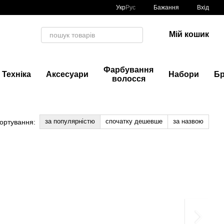
Укр
Рус
Бажання
Вхід
Мій кошик
Фарбування
Техніка
Аксесуари
Набори
Б
волосся
за популярністю
спочатку дешевше
за назвою
ортування: