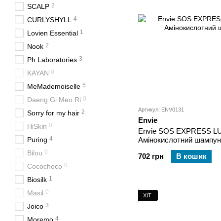
2
SCALP
4
CURLYSHYLL
1
Lovien Essential
2
Nook
3
Ph Laboratories
0
KAYAN
5
MeMademoiselle
0
Daeng Gi Meo Ri
Артикул: ENV0131
2
Sorry for my hair
Envie
0
HiSkin
Envie SOS EXPRESS L
4
Puring
Амінокислотний шампун
0
Bilou
702 грн
В кошик
0
Cocochoco
1
Biosilk
0
Masil
ХІТ
3
Joico
4
Moremo