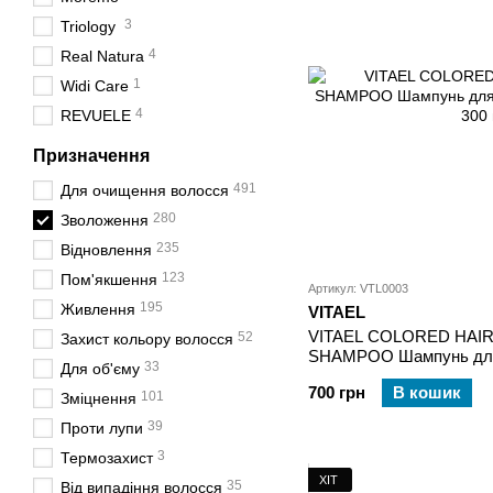
3
Triology
4
Real Natura
1
Widi Care
4
REVUELE
Призначення
491
Для очищення волосся
280
Зволоження
235
Відновлення
123
Пом'якшення
Артикул: VTL0003
195
Живлення
VITAEL
VITAEL COLORED HAIR
52
Захист кольору волосся
SHAMPOO Шампунь для
33
Для об'єму
волосся 300 мл
700 грн
В кошик
101
Зміцнення
39
Проти лупи
3
Термозахист
ХІТ
35
Від випадіння волосся