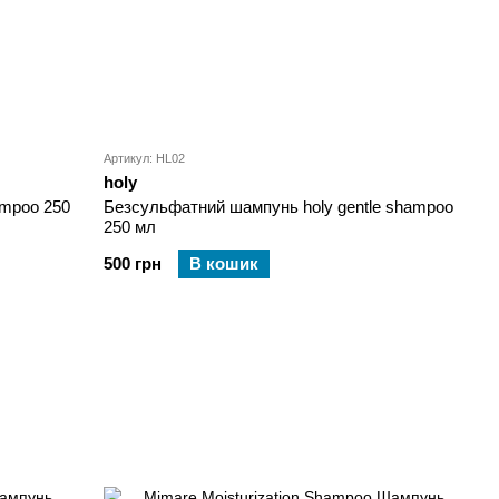
Артикул: HL02
holy
ampoo 250
Безсульфатний шампунь holy gentle shampoo
250 мл
500 грн
В кошик