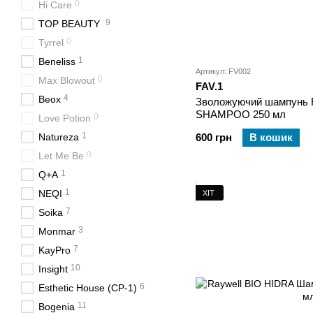
0
Hi Care
9
TOP BEAUTY
0
Tyrrel
1
Beneliss
Артикул: FV002
0
Max Blowout
FAV.1
4
Beox
Зволожуючий шампунь
SHAMPOO 250 мл
0
Love Potion
1
Natureza
600 грн
В кошик
0
Let Me Be
1
Q+A
1
NEQI
ХІТ
7
Soika
3
Monmar
7
KayPro
10
Insight
6
Esthetic House (CP-1)
11
Bogenia