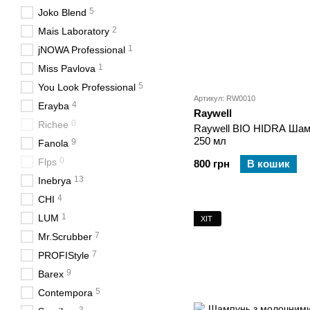
5
Joko Blend
2
Mais Laboratory
1
jNOWA Professional
1
Miss Pavlova
5
You Look Professional
Артикул: RW0010
4
Erayba
Raywell
0
Richee
Raywell BIO HIDRA Ша
250 мл
9
Fanola
0
Flps
800 грн
В кошик
13
Inebrya
4
CHI
1
LUM
ХІТ
7
Mr.Scrubber
7
PROFIStyle
9
Barex
5
Contempora