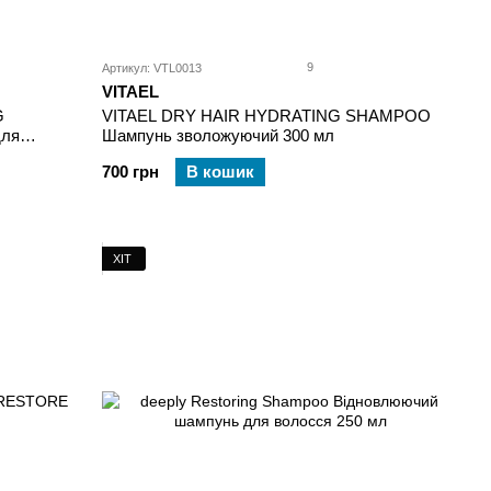
9
Артикул: VTL0013
VITAEL
G
VITAEL DRY HAIR HYDRATING SHAMPOO
для
Шампунь зволожуючий 300 мл
700 грн
В кошик
ХІТ