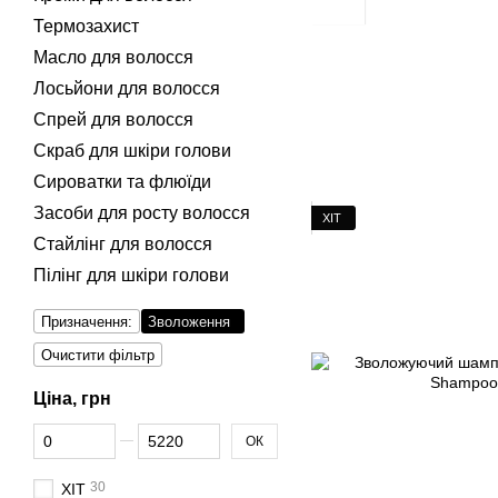
Термозахист
Масло для волосся
Лосьйони для волосся
Спрей для волосся
Скраб для шкіри голови
Сироватки та флюїди
Засоби для росту волосся
ХІТ
Стайлінг для волосся
Пілінг для шкіри голови
Призначення:
Зволоження
Очистити фільтр
Ціна, грн
Від Ціна, грн
До Ціна, грн
ОК
30
ХІТ