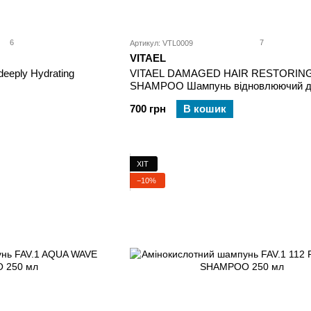
6
7
Артикул: VTL0009
VITAEL
eeply Hydrating
VITAEL DAMAGED HAIR RESTORIN
SHAMPOO Шампунь відновлюючий 
пошкодженого волосся 300 мл
700 грн
В кошик
ХІТ
−10%