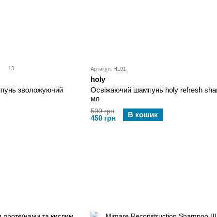
13
Артикул: HL01
holy
мпунь зволожуючий
Освіжаючий шампунь holy refresh sh
мл
500 грн
В кошик
450 грн