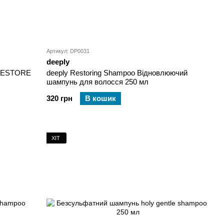
Артикул: DP0031
deeply
 RESTORE
deeply Restoring Shampoo Відновлюючий
шампунь для волосся 250 мл
320 грн
В кошик
ХІТ