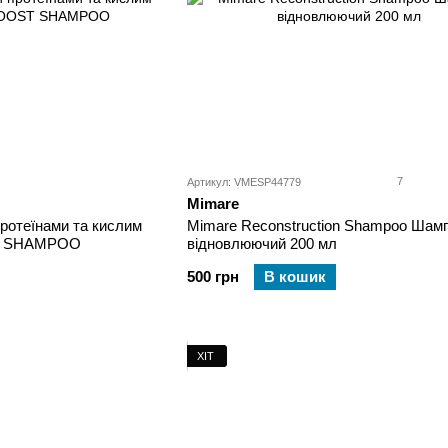
7
Артикул: VMESP44779
Mimare
ротеїнами та кислим
Mimare Reconstruction Shampoo Шам
ST SHAMPOO
відновлюючий 200 мл
500 грн
В кошик
ХІТ