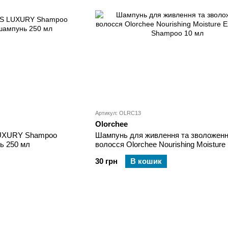
Артикул: OLRC13
Olorchee
UXURY Shampoo
Шампунь для живлення та зволожен
ь 250 мл
волосся Olorchee Nourishing Moisture 
Moist Shampoo 10 мл
30 грн
В кошик