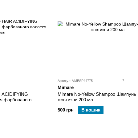
7
Артикул: VMESP44775
Mimare
 ACIDIFYING
Mimare No-Yellow Shampoo Шампунь 
 фарбованого
жовтизни 200 мл
500 грн
В кошик