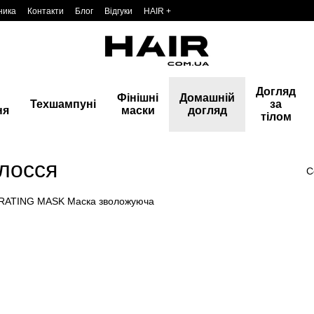
ника
Контакти
Блог
Відгуки
HAIR +
Догляд
Фінішні
Домашній
Техшампуні
за
ня
маски
догляд
тілом
лосся
С