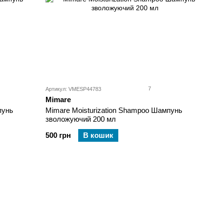
7
Артикул: VMESP44783
Mimare
пунь
Mimare Moisturization Shampoo Шампунь
зволожуючий 200 мл
500 грн
В кошик