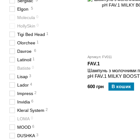
3
Sergilac
5
Elgon
0
Molecula
0
HollySkin
1
Tigi Bed Head
1
Olorchee
6
Davroe
Артикул: FV011
1
Latinoil
FAV.1
0
Batiste
Шампунь з молочними п
pH FAV.1 MILKY BOO
3
Lisap
4
Lador
600 грн
В кошик
2
Impress
6
Invidia
2
Kleral System
0
LOMA
6
MOOD
3
DUSHKA