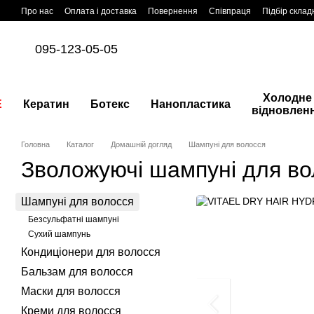
Перейти до основного контенту
Про нас
Оплата і доставка
Повернення
Співпраця
Підбір склад
095-123-05-05
Холодне
E
Кератин
Ботекс
Нанопластика
відновлен
Головна
Каталог
Домашній догляд
Шампуні для волосся
Зволожуючі шампуні для во
Шампуні для волосся
Безсульфатні шампуні
Сухий шампунь
Кондиціонери для волосся
Бальзам для волосся
Маски для волосся
Креми для волосся