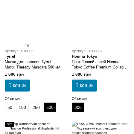
16
Артикул: TR0006
Артикул: HT00887
Tyrrel
Honma Tokyo
Маска для волосся Tyrrel
Протеїновий спрей Honma
Maxxi Therapy Mascara 500 мл
Tokyo Coffee Premium Collagen
Spray 300 мл
1 600 грн
1 600 грн
В кошик
В кошик
Об'єм мл
Об'єм мл
50
100
250
500
300
ХІТ