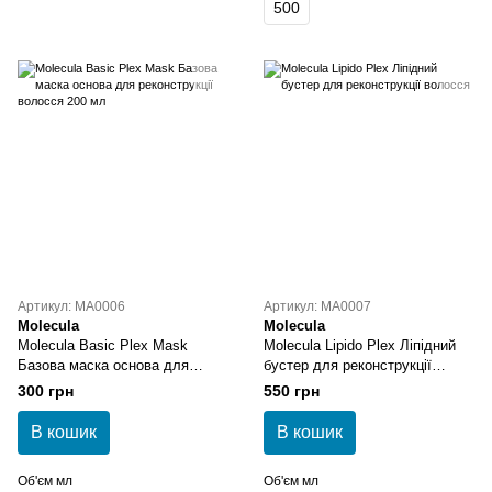
500
Артикул: MA0006
Артикул: MA0007
Molecula
Molecula
Molecula Basic Plex Mask
Molecula Lipido Plex Ліпідний
Базова маска основа для
бустер для реконструкції
реконструкції волосся 200 мл
волосся
300 грн
550 грн
В кошик
В кошик
Об'єм мл
Об'єм мл