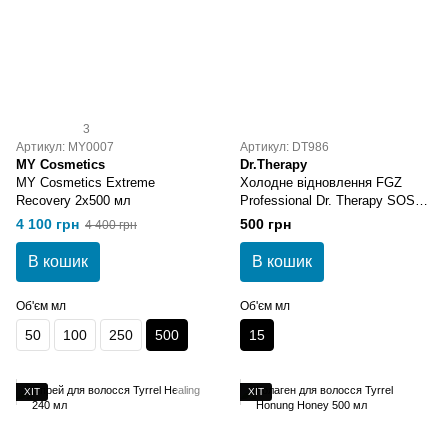
3
Артикул: MY0007
Артикул: DT986
MY Cosmetics
Dr.Therapy
MY Cosmetics Extreme
Холодне відновлення FGZ
Recovery 2x500 мл
Professional Dr. Therapy SOS
Instant Reconstructor 15 мл
4 100 грн
500 грн
4 400 грн
В кошик
В кошик
Об'єм мл
Об'єм мл
50
100
250
500
15
ХІТ
ХІТ