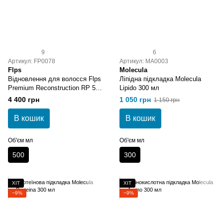
9
6
Артикул: FP0078
Артикул: MA0003
Flps
Molecula
Відновлення для волосся Flps
Ліпідна підкладка Molecula
Premium Reconstruction RP 500
Lipido 300 мл
мл
4 400 грн
1 050 грн
1 150 грн
В кошик
В кошик
Об'єм мл
Об'єм мл
500
300
ХІТ
ХІТ
−9%
−9%