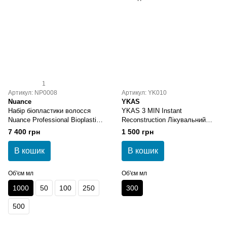
1
Артикул: NP0008
Артикул: YK010
Nuance
YKAS
Набір біопластики волосся
YKAS 3 MIN Instant
Nuance Professional Bioplastia
Reconstruction Лікувальний
Kit 4х1000 мл
комплекс для пошкодженого
7 400 грн
1 500 грн
волосся
В кошик
В кошик
Об'єм мл
Об'єм мл
1000
50
100
250
300
500