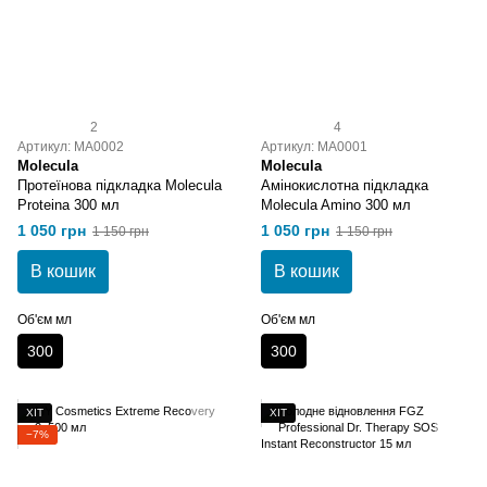
2
4
Артикул: MA0002
Артикул: MA0001
Molecula
Molecula
Протеїнова підкладка Molecula
Амінокислотна підкладка
Proteina 300 мл
Molecula Amino 300 мл
1 050 грн
1 050 грн
1 150 грн
1 150 грн
В кошик
В кошик
Об'єм мл
Об'єм мл
300
300
ХІТ
ХІТ
−7%