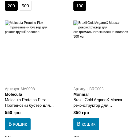
200
500
100
Артикул: MA0008
Артикул: BRG003
Molecula
Monmar
Molecula Proteino Plex
Brazil Gold ArganoX Маска-
Протеїновий бустер для
реконструктор для
реконструкції волосся
екстремального живлення
550 грн
850 грн
волосся 300 мл
В кошик
В кошик