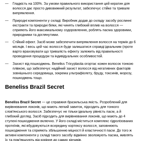
Гладкість на 100%. За умови правильного використання цей кератин для
волосся дає просто дивовижний результат, забезпечує стійке та тривале
випрямлення.
Природні компоненти у складі. Виробник додав до складу засобу рослинні
екстракти та природні білки, які чинять глибокий вплив на волосся —
сприяють його максимальному оздоровленню, роблять пасма здоровими,
природними та доглянутими.
Стійкий ефект. Засіб може забезпечити випрямлення волосся на термін до 6
місяців. І весь цей час волосся буде залишатися справді ідеальним (проте
варто враховувати що тривалість ефекту залежить від правильності
проведення процедури та індивідуальних особливостей.
Захист від пошкоджень. Beneliss Trixyplastia огортає кожен волосок тонкою
плівкою, що забезпечує надійний захист волосся від негативних факторів
зовнішнього середовища, зокрема ультрафіолету, бруду, токсинів, морозу,
пошкоджень тощо.
Beneliss Brazil Secret
Beneliss Brazil Secret
— це справжня бразильська якість. Розроблений для
вирівнювання локонів, що мають легкий завиток, підходить для тонкого
слов'янського волосся. Забезпечує не тільки ідеальну рівність пасм, а й
глибокий догляд. Засіб підходить для вирівнювання локонів, що мають до 4
ступені пошкодження включно. У його складі міститься комплекс гідролізованих
протеїнів, які вбудовуються всередину кортексу волосся, заповнюють
пошкодження та сприяють збільшенню міцності й еластичності пасм. До того ж
активні компоненти у складі такого засобу відмінно зволожують пасма, живлять
їх та пом'якшують від коріння до самих кінчиків.