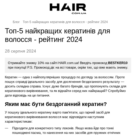
Блог
Топ-5 найкращих кератинів для волосся - рейтинг 2024
Топ-5 найкращих кератинів для
волосся - рейтинг 2024
28 серпня 2024
Отримайте знижку 10% на сайті HAIR.com.ua! Введіть промокод
BESTKER10
при покупці! P.S. Промокод діє на всі товари, окрім тих, що вже мають знижку.
Кератин — одна з найпопулярніших процедур по догляду за волоссям. Проте
пошук справді ідеального засобу для досягнення бездоганного результату —
досить складна справа. Існує дуже багато брендів, що пропонують склади для
кератинового вирівнювання, та як віднайти серед них найкращий? Спробуймо
дати відповідь на це питання.
Яким має бути бездоганний кератин?
У пошуку ідеального кератину варто пам'ятати, що гарний засіб для
кератинового вирівнювання волосся має відповідати наступним
характеристикам:
Підходити для конкретного типу локонів. Якщо мова йде про тонкі
пошкоджені пасма, то нанесення на них засобів для пружних етнічних