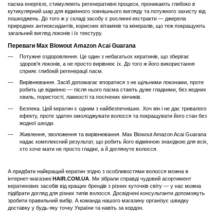
пасма енергією, стимулюють регенеративні процеси, проникають глибоко в
кутикулярний шар для відмінного зовнішнього вигляду та потужного захисту від
пошкоджень. До того ж у складі засобу є рослинні екстракти — джерела
природних антиоксидантів, корисних вітамінів та мінералів, що теж покращують
загальний вигляд локонів і їх текстуру.
Переваги Max Blowout Amazon Acai Guarana
Потужне оздоровлення. Це один з небагатьох кератинів, що зберігає
здоров'я локонів, а не просто вирівнює їх. До того ж його використання
сприяє глибокій регенерації пасм.
Вирівнювання. Засіб допомагає впоратися з не щільними локонами, проте
робить це відмінно — після нього пасма стають дуже гладкими, без жодних
хвиль, пористості, ламкості та посічених кінчиків.
Безпека. Цей кератин є одним з найбезпечніших. Хоч він і не дає тривалого
ефекту, проте здатен омолоджувати волосся та покращувати його стан без
жодної шкоди.
Живлення, зволоження та вирівнювання. Max Blowout Amazon Acai Guarana
надає комплексний результат, що робить його відмінною знахідкою для всіх,
хто хоче мати не просто гладке, а й доглянуте волосся.
А придбати найкращий кератин згідно з особливостями волосся можна в
інтернет-магазині
HAIR.COM.UA
. Ми зібрали справді чудовий асортимент
кератинових засобів від кращих брендів з різних куточків світу — у нас можна
підібрати догляд для різних типів волосся. Досвідчені консультанти допоможуть
зробити правильний вибір. А команда нашого магазину організує швидку
доставку у будь-яку точку України та навіть за кордон.