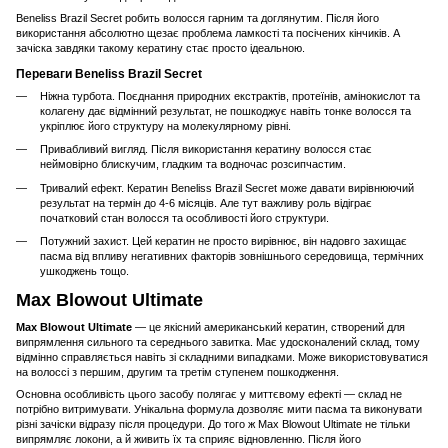
Beneliss Brazil Secret робить волосся гарним та доглянутим. Після його
використання абсолютно щезає проблема ламкості та посічених кінчиків. А
зачіска завдяки такому кератину стає просто ідеальною.
Переваги Beneliss Brazil Secret
Ніжна турбота. Поєднання природних екстрактів, протеїнів, амінокислот та
колагену дає відмінний результат, не пошкоджує навіть тонке волосся та
укріплює його структуру на молекулярному рівні.
Привабливий вигляд. Після використання кератину волосся стає
неймовірно блискучим, гладким та водночас розсипчастим.
Тривалий ефект. Кератин Beneliss Brazil Secret може давати вирівнюючий
результат на термін до 4-6 місяців. Але тут важливу роль відіграє
початковий стан волосся та особливості його структури.
Потужний захист. Цей кератин не просто вирівнює, він надовго захищає
пасма від впливу негативних факторів зовнішнього середовища, термічних
ушкоджень тощо.
Max Blowout Ultimate
Max Blowout Ultimate
— це якісний американський кератин, створений для
випрямлення сильного та середнього завитка. Має удосконалений склад, тому
відмінно справляється навіть зі складними випадками. Може використовуватися
на волоссі з першим, другим та третім ступенем пошкодження.
Основна особливість цього засобу полягає у миттєвому ефекті — склад не
потрібно витримувати. Унікальна формула дозволяє мити пасма та виконувати
різні зачіски відразу після процедури. До того ж Max Blowout Ultimate не тільки
випрямляє локони, а й живить їх та сприяє відновленню. Після його