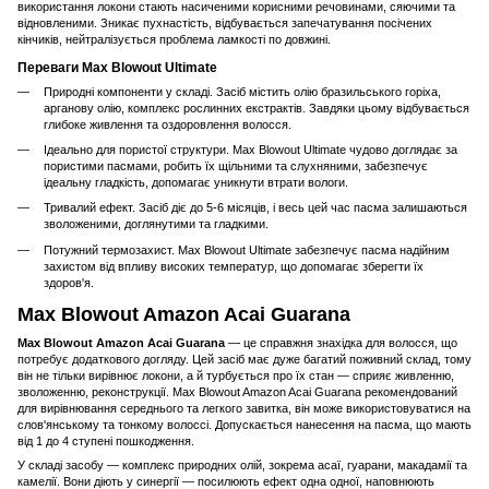
використання локони стають насиченими корисними речовинами, сяючими та
відновленими. Зникає пухнастість, відбувається запечатування посічених
кінчиків, нейтралізується проблема ламкості по довжині.
Переваги Max Blowout Ultimate
Природні компоненти у складі. Засіб містить олію бразильського горіха,
арганову олію, комплекс рослинних екстрактів. Завдяки цьому відбувається
глибоке живлення та оздоровлення волосся.
Ідеально для пористої структури. Max Blowout Ultimate чудово доглядає за
пористими пасмами, робить їх щільними та слухняними, забезпечує
ідеальну гладкість, допомагає уникнути втрати вологи.
Тривалий ефект. Засіб діє до 5-6 місяців, і весь цей час пасма залишаються
зволоженими, доглянутими та гладкими.
Потужний термозахист. Max Blowout Ultimate забезпечує пасма надійним
захистом від впливу високих температур, що допомагає зберегти їх
здоров'я.
Max Blowout Amazon Acai Guarana
Max Blowout Amazon Acai Guarana
— це справжня знахідка для волосся, що
потребує додаткового догляду. Цей засіб має дуже багатий поживний склад, тому
він не тільки вирівнює локони, а й турбується про їх стан — сприяє живленню,
зволоженню, реконструкції. Max Blowout Amazon Acai Guarana рекомендований
для вирівнювання середнього та легкого завитка, він може використовуватися на
слов'янському та тонкому волоссі. Допускається нанесення на пасма, що мають
від 1 до 4 ступені пошкодження.
У складі засобу — комплекс природних олій, зокрема асаї, гуарани, макадамії та
камелії. Вони діють у синергії — посилюють ефект одна одної, наповнюють