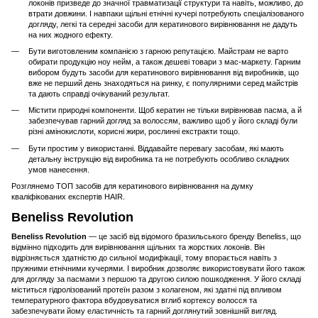
локонів призведе до значної травматизації структури та навіть, можливо, до
втрати довжини. І навпаки щільні етнічні кучері потребують спеціалізованого
догляду, легкі та середні засоби для кератинового вирівнювання не дадуть
на них жодного ефекту.
Бути виготовленим компанією з гарною репутацією. Майстрам не варто
обирати продукцію ноу нейм, а також дешеві товари з мас-маркету. Гарним
вибором будуть засоби для кератинового вирівнювання від виробників, що
вже не перший день знаходяться на ринку, є популярними серед майстрів
та дають справді очікуваний результат.
Містити природні компоненти. Щоб кератин не тільки вирівнював пасма, а й
забезпечував гарний догляд за волоссям, важливо щоб у його складі були
різні амінокислоти, корисні жири, рослинні екстракти тощо.
Бути простим у використанні. Віддавайте перевагу засобам, які мають
детальну інструкцію від виробника та не потребують особливо складних
умов нанесення.
Розглянемо ТОП засобів для кератинового вирівнювання на думку
кваліфікованих експертів HAIR.
Beneliss Revolution
Beneliss Revolution
— це засіб від відомого бразильського бренду Beneliss, що
відмінно підходить для вирівнювання щільних та жорстких локонів. Він
відрізняється здатністю до сильної модифікації, тому впорається навіть з
пружними етнічними кучерями. І виробник дозволяє використовувати його також
для догляду за пасмами з першою та другою силою пошкодження. У його складі
міститься гідролізований протеїн разом з колагеном, які здатні під впливом
температурного фактора вбудовуватися вглиб кортексу волосся та
забезпечувати йому еластичність та гарний доглянутий зовнішній вигляд.