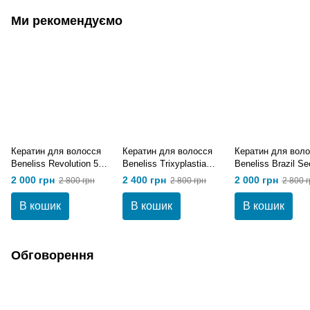
Ми рекомендуємо
Кератин для волосся
Кератин для волосся
Кератин для вол
Beneliss Revolution 500
Beneliss Trixyplastia
Beneliss Brazil Se
мл
500 мл
500 мл
2 000 грн
2 400 грн
2 000 грн
2 800 грн
2 800 грн
2 800 г
В кошик
В кошик
В кошик
Обговорення