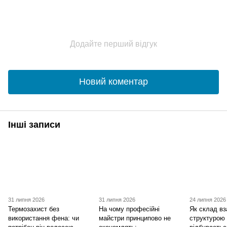
Додайте перший відгук
Новий коментар
Інші записи
31 липня 2026
31 липня 2026
24 липня 2026
Термозахист без
На чому професійні
Як склад вз
використання фена: чи
майстри принципово не
структурою