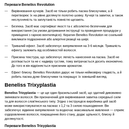
Переваги Beneliss Revolution
Вирівнювання кучерів. Засіб не тільки робить пасма блискучими, а й
перетворює їх на рівне доглянуте полотно шовку. Кучері та завитки, а також
неслухняність та заплутаність повністю щезають.
Безпека. Засіб має сертифікат якості та є абсолютно безпечним для
використання (за умови дотримання інструкції та проведення процедури у
приміщенні з гарною вентиляцією). Кератин Beneliss Revolution не схильний
викликати подразнення або алергічні реакції на шкірі.
Тривалий ефект. Засіб забезпечує випрямлення на 3-6 місяців. Тривалість
ефекту залежить від особливостей волосся.
Приємна текстура, що забезпечує легкість нанесення на пасма. Засіб не
розтікається та не є надміру густим, тому витрачається досить економічно.
До того ж він відрізняється приємним ароматом.
Ефект блиску. Beneliss Revolution дарує не тільки неймовірну гладкість, а й
робить пасма дуже блискучими та покращує їх зовнішній вигляд.
Beneliss Trixyplastia
Beneliss Trixyplastia
— це ще один бразильський засіб, що здатний дивовижно
змінювати волосся. Він призначений для вирівнювання завитка середньої сили
та для волосся слов'янського типу. Згідно з інструкцією виробника цей засіб
може використовуватися на пасмах з 1,2 та 3 силою пошкодження. Він
забезпечує відмінне випрямлення та водночас максимальне живлення — сприяє
оздоровленню волосся, покращенню його стану, додає щільності, блиску й
доглянутості.
Переваги Beneliss Trixyplastia