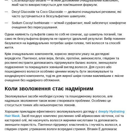
Cocamidopropyl Betaine — м'який допоміжний очищувальний компонент,
який часто використовується для пом'якшення формули.
Decyl Glucoside та Coco Glucoside — делікатні очищувальні речовини, які
часто зустрічаються в безсульфатних шампунях.
Sodium Cocoyl Isethionate — м'який сурфактант, який забезпечує комфортне
очищення без пересушування.
Однак наявність сульфатів сама по собі не означає, що шампунь поганий, так
само як безсульфатна формула не гарантує ідеальний результат. Вибір повинен
базуватися на індивідуальних потребах шкіри голови, типі волосся та способі
життя.
Крім очищувальних компонентів, корисно звертати увагу на доглядові
інгредієнти. Пантенол, алое вера, бетаїн, протеїни, амінокислоти, гліцерин та
рослинні екстракти допомагають підтримувати баланс вологи, зменшувати
подразнення та покращувати зовнішній вигляд волосся. Для сухого або
пошкодженого волосся особливо цінними можуть бути зволожувальні та
кондиціонуючі компоненти, тоді як для жирної шкіри голови важливішим є якісне
очищення без надмірного обтяження.
Коли зволоження стає надмірним
Зволожувальні засоби необхідні сухому та пошкодженому волоссю, але
надлишок зволоження також може створювати проблеми. Особливо це
стосується тонких або низькопористих локонів.
Хорошим прикладом ефективного зволожувального догляду є
deeply Hydrating
Hair Mask
. Засіб поєднує комплекс рослинних олій абрикосових кісточок, сої та
касторової олії, які насичують волосся жирними кислотами та допомагають
зменшити пористість. Пантенол підтримує еластичність і гнучкість волосся, а
гліцерин сприяє утриманню вологи всередині стрижня. Вітамін Е допомагає