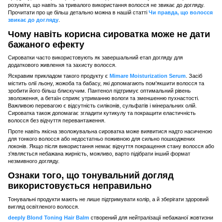
розуміти, що навіть за тривалого використання волосся не звикає до догляду.
Прочитати про це більш детально можна в нашій статті
Чи правда, що волосся
звикає до догляду
.
Чому навіть корисна сироватка може не дати
бажаного ефекту
Сироватки часто використовують як завершальний етап догляду для
додаткового живлення та захисту волосся.
Яскравим прикладом такого продукту є
Mimare Moisturization Serum
. Засіб
містить олії льону, жожоба та бабасу, які допомагають пом'якшити волосся та
зробити його більш блискучим. Пантенол підтримує оптимальний рівень
зволоження, а бетаїн сприяє утриманню вологи та зменшенню пухнастості.
Важливою перевагою є відсутність силіконів, сульфатів і мінеральних олій.
Сироватка також допомагає згладити кутикулу та покращити еластичність
волосся без відчуття перевантаження.
Проте навіть якісна зволожувальна сироватка може виявитися надто насиченою
для тонкого волосся або недостатньо поживною для сильно пошкоджених
локонів. Якщо після використання немає відчуття покращення стану волосся або
з'являється небажана жирність, можливо, варто підібрати інший формат
незмивного догляду.
Ознаки того, що тонувальний догляд
використовується неправильно
Тонувальні продукти мають не лише підтримувати колір, а й зберігати здоровий
вигляд освітленого волосся.
deeply Blond Toning Hair Balm
створений для нейтралізації небажаної жовтизни