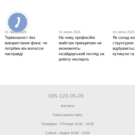
31 липня 2026
31 липня 2026
24 липня 2026
Термозахист без
На чому професійні
Як склад вз
використання фена: чи
майстри принципово не
структурою
потрібен він волоссю
економлять:
відбуваєтьс
насправді
інсайдерський погляд на
кутикули та
роботу експерта
095-123-05-05
Контакти
Повна версія сайту
Понеділок - П'ятниця 10:00 - 18:00
Субота - Неділя 10:00 - 13:00