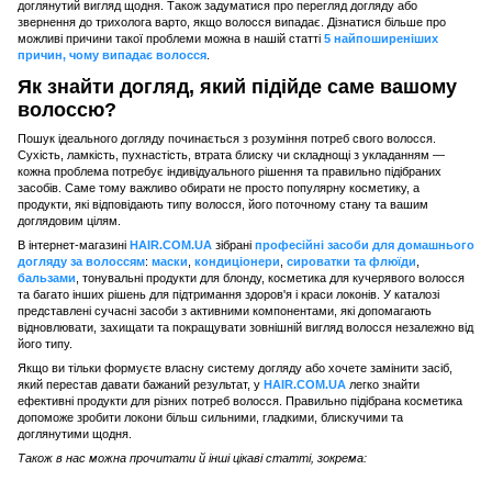
доглянутий вигляд щодня. Також задуматися про перегляд догляду або
звернення до трихолога варто, якщо волосся випадає. Дізнатися більше про
можливі причини такої проблеми можна в нашій статті
5 найпоширеніших
причин, чому випадає волосся
.
Як знайти догляд, який підійде саме вашому
волоссю?
Пошук ідеального догляду починається з розуміння потреб свого волосся.
Сухість, ламкість, пухнастість, втрата блиску чи складнощі з укладанням —
кожна проблема потребує індивідуального рішення та правильно підібраних
засобів. Саме тому важливо обирати не просто популярну косметику, а
продукти, які відповідають типу волосся, його поточному стану та вашим
доглядовим цілям.
В інтернет-магазині
HAIR.COM.UA
зібрані
професійні засоби для домашнього
догляду за волоссям
:
маски
,
кондиціонери
,
сироватки та флюїди
,
бальзами
, тонувальні продукти для блонду, косметика для кучерявого волосся
та багато інших рішень для підтримання здоров'я і краси локонів. У каталозі
представлені сучасні засоби з активними компонентами, які допомагають
відновлювати, захищати та покращувати зовнішній вигляд волосся незалежно від
його типу.
Якщо ви тільки формуєте власну систему догляду або хочете замінити засіб,
який перестав давати бажаний результат, у
HAIR.COM.UA
легко знайти
ефективні продукти для різних потреб волосся. Правильно підібрана косметика
допоможе зробити локони більш сильними, гладкими, блискучими та
доглянутими щодня.
Також в нас можна прочитати й інші цікаві статті, зокрема: