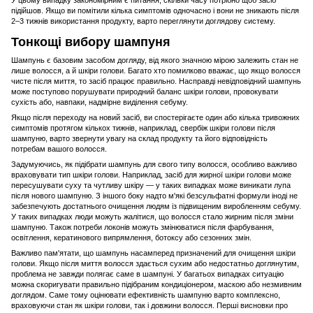
У цьому випадку закономірним є питання, скільки часу потрібно щоб засіб
підійшов. Якщо ви помітили кілька симптомів одночасно і вони не зникають після
2–3 тижнів використання продукту, варто переглянути доглядову систему.
Тонкощі вибору шампуня
Шампунь є базовим засобом догляду, від якого значною мірою залежить стан не
лише волосся, а й шкіри голови. Багато хто помилково вважає, що якщо волосся
чисте після миття, то засіб працює правильно. Насправді невідповідний шампунь
може поступово порушувати природний баланс шкіри голови, провокувати
сухість або, навпаки, надмірне виділення себуму.
Якщо після переходу на новий засіб, ви спостерігаєте один або кілька тривожних
симптомів протягом кількох тижнів, наприклад, свербіж шкіри голови після
шампуню, варто звернути увагу на склад продукту та його відповідність
потребам вашого волосся.
Задумуючись, як підібрати шампунь для свого типу волосся, особливо важливо
враховувати тип шкіри голови. Наприклад, засіб для жирної шкіри голови може
пересушувати суху та чутливу шкіру — у таких випадках може виникати лупа
після нового шампуню. З іншого боку надто м'які безсульфатні формули іноді не
забезпечують достатнього очищення людям із підвищеним виробленням себуму.
У таких випадках люди можуть жалітися, що волосся стало жирним після зміни
шампуню. Також потреби локонів можуть змінюватися після фарбування,
освітлення, кератинового випрямлення, ботоксу або сезонних змін.
Важливо пам'ятати, що шампунь насамперед призначений для очищення шкіри
голови. Якщо після миття волосся здається сухим або недостатньо доглянутим,
проблема не завжди полягає саме в шампуні. У багатьох випадках ситуацію
можна скоригувати правильно підібраним кондиціонером, маскою або незмивним
доглядом. Саме тому оцінювати ефективність шампуню варто комплексно,
враховуючи стан як шкіри голови, так і довжини волосся. Перші висновки про