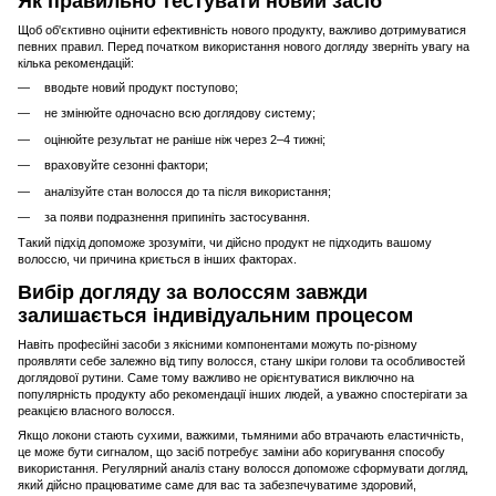
Як правильно тестувати новий засіб
Щоб об'єктивно оцінити ефективність нового продукту, важливо дотримуватися
певних правил. Перед початком використання нового догляду зверніть увагу на
кілька рекомендацій:
вводьте новий продукт поступово;
не змінюйте одночасно всю доглядову систему;
оцінюйте результат не раніше ніж через 2–4 тижні;
враховуйте сезонні фактори;
аналізуйте стан волосся до та після використання;
за появи подразнення припиніть застосування.
Такий підхід допоможе зрозуміти, чи дійсно продукт не підходить вашому
волоссю, чи причина криється в інших факторах.
Вибір догляду за волоссям завжди
залишається індивідуальним процесом
Навіть професійні засоби з якісними компонентами можуть по-різному
проявляти себе залежно від типу волосся, стану шкіри голови та особливостей
доглядової рутини. Саме тому важливо не орієнтуватися виключно на
популярність продукту або рекомендації інших людей, а уважно спостерігати за
реакцією власного волосся.
Якщо локони стають сухими, важкими, тьмяними або втрачають еластичність,
це може бути сигналом, що засіб потребує заміни або коригування способу
використання. Регулярний аналіз стану волосся допоможе сформувати догляд,
який дійсно працюватиме саме для вас та забезпечуватиме здоровий,