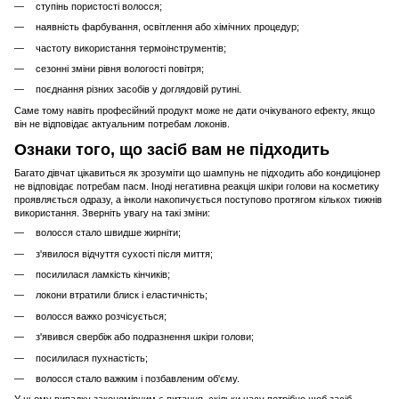
ступінь пористості волосся;
наявність фарбування, освітлення або хімічних процедур;
частоту використання термоінструментів;
сезонні зміни рівня вологості повітря;
поєднання різних засобів у доглядовій рутині.
Саме тому навіть професійний продукт може не дати очікуваного ефекту, якщо
він не відповідає актуальним потребам локонів.
Ознаки того, що засіб вам не підходить
Багато дівчат цікавиться як зрозуміти що шампунь не підходить або кондиціонер
не відповідає потребам пасм. Іноді негативна реакція шкіри голови на косметику
проявляється одразу, а інколи накопичується поступово протягом кількох тижнів
використання. Зверніть увагу на такі зміни:
волосся стало швидше жирніти;
з'явилося відчуття сухості після миття;
посилилася ламкість кінчиків;
локони втратили блиск і еластичність;
волосся важко розчісується;
з'явився свербіж або подразнення шкіри голови;
посилилася пухнастість;
волосся стало важким і позбавленим об'єму.