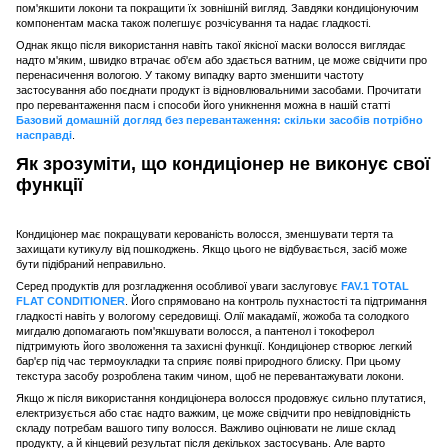
пом'якшити локони та покращити їх зовнішній вигляд. Завдяки кондиціонуючим
компонентам маска також полегшує розчісування та надає гладкості.
Однак якщо після використання навіть такої якісної маски волосся виглядає
надто м'яким, швидко втрачає об'єм або здається ватним, це може свідчити про
перенасичення вологою. У такому випадку варто зменшити частоту
застосування або поєднати продукт із відновлювальними засобами. Прочитати
про перевантаження пасм і способи його уникнення можна в нашій статті
Базовий домашній догляд без перевантаження: скільки засобів потрібно
насправді
.
Як зрозуміти, що кондиціонер не виконує свої
функції
Кондиціонер має покращувати керованість волосся, зменшувати тертя та
захищати кутикулу від пошкоджень. Якщо цього не відбувається, засіб може
бути підібраний неправильно.
Серед продуктів для розгладження особливої уваги заслуговує
FAV.1 TOTAL
FLAT CONDITIONER
. Його спрямовано на контроль пухнастості та підтримання
гладкості навіть у вологому середовищі. Олії макадамії, жожоба та солодкого
мигдалю допомагають пом'якшувати волосся, а пантенол і токоферол
підтримують його зволоження та захисні функції. Кондиціонер створює легкий
бар'єр під час термоукладки та сприяє появі природного блиску. При цьому
текстура засобу розроблена таким чином, щоб не перевантажувати локони.
Якщо ж після використання кондиціонера волосся продовжує сильно плутатися,
електризується або стає надто важким, це може свідчити про невідповідність
складу потребам вашого типу волосся. Важливо оцінювати не лише склад
продукту, а й кінцевий результат після декількох застосувань. Але варто