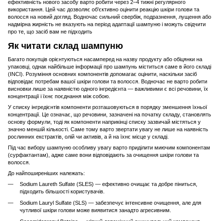
ефективність нового засобу варто робити через 2–4 тижні регулярного
використання. Цей час дозволяє об'єктивно оцінити реакцію шкіри голови та
волосся на новий догляд. Водночас сильний свербіж, подразнення, лущення або
надмірна жирність не вказують на період адаптації шампуню і можуть свідчити
про те, що засіб вам не підходить
Як читати склад шампуню
Багато покупців орієнтуються насамперед на назву продукту або обіцянки на
упаковці, однак найбільше інформації про шампунь міститься саме в його складі
(INCI). Розуміння основних компонентів допомагає оцінити, наскільки засіб
відповідає потребам вашої шкіри голови та волосся. Водночас не варто робити
висновки лише за наявністю одного інгредієнта — важливими є всі речовини, їх
концентрації і їхнє поєднання між собою.
У списку інгредієнтів компоненти розташовуються в порядку зменшення їхньої
концентрації. Це означає, що речовини, зазначені на початку складу, становлять
основу формули, тоді як компоненти наприкінці списку зазвичай містяться у
значно меншій кількості. Саме тому варто звертати увагу не лише на наявність
рослинних екстрактів, олій чи активів, а й на їхнє місце у складі.
Під час вибору шампуню особливу увагу варто приділити миючим компонентам
(сурфактантам), адже саме вони відповідають за очищення шкіри голови та
волосся.
До найпоширеніших належать:
Sodium Laureth Sulfate (SLES) — ефективно очищає та добре піниться,
підходить більшості користувачів.
Sodium Lauryl Sulfate (SLS) — забезпечує інтенсивне очищення, але для
чутливої шкіри голови може виявитися занадто агресивним.