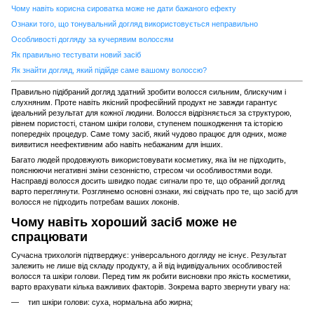
Чому навіть корисна сироватка може не дати бажаного ефекту
Ознаки того, що тонувальний догляд використовується неправильно
Особливості догляду за кучерявим волоссям
Як правильно тестувати новий засіб
Як знайти догляд, який підійде саме вашому волоссю?
Правильно підібраний догляд здатний зробити волосся сильним, блискучим і
слухняним. Проте навіть якісний професійний продукт не завжди гарантує
ідеальний результат для кожної людини. Волосся відрізняється за структурою,
рівнем пористості, станом шкіри голови, ступенем пошкодження та історією
попередніх процедур. Саме тому засіб, який чудово працює для одних, може
виявитися неефективним або навіть небажаним для інших.
Багато людей продовжують використовувати косметику, яка їм не підходить,
пояснюючи негативні зміни сезонністю, стресом чи особливостями води.
Насправді волосся досить швидко подає сигнали про те, що обраний догляд
варто переглянути. Розглянемо основні ознаки, які свідчать про те, що засіб для
волосся не підходить потребам ваших локонів.
Чому навіть хороший засіб може не
спрацювати
Сучасна трихологія підтверджує: універсального догляду не існує. Результат
залежить не лише від складу продукту, а й від індивідуальних особливостей
волосся та шкіри голови. Перед тим як робити висновки про якість косметики,
варто врахувати кілька важливих факторів. Зокрема варто звернути увагу на:
тип шкіри голови: суха, нормальна або жирна;