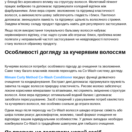
у блонді без агресивного впливу на структуру волосся. Фіолетовий пігмент
працює вибірково та допомагає підтримувати холодний відтінок між
фарбуваннями. Алое вера сприяє зволоженню та підтримці еластичності
волосся, а амінокислоти шовку забезпечують гладкість і блиск. Пантенол
допомагає зменшувати ламкість та підтримує щільність волосяного стрижня.
Завдяки м'якому складу продукт підходить навіть для регулярного застосування.
Якщо після використання тонувального бальзаму волосся набуває
нерівномірного відтінку, стає надто сухим або втрачає блиск, проблема може
полягати у неправильній частоті застосування чи невідповідності поточного
стану волосся обраному продукту.
Особливості догляду за кучерявим волоссям
Кучеряве волосся потребує особливого підходу до очищення та зволоження.
Саме тому багато власників локонів переходять на Co-Wash-систему догляду.
Mimare Curly Method Co-Wash Conditioner
поєднує функції делікатного
очищення та кондиціонування. Екстракт дині допомагає підтримувати пружність
завитка та надає волоссю природну еластичність. Рисове молоко забезпечує
локони корисними мінералами та вітамінами, які сприяють зміцненню структури
волосся. Алое вера підтримує оптимальний водний баланс і допомагає
запобігати пересушуванню. Засіб створений з урахуванням потреб хвилястого
та кучерявого волосся, яке особливо схильне до втрати вологи.
Однак якщо після переходу на Co-Wash волосся швидко втрачає свіжість або
шкіра голови реагує дискомфортом, можливо, такий формат очищення не
відповідає вашим індивідуальним особливостям. У деяких випадках необхідно
комбінувати Co-Wash із традиційним шампунем для глибшого очищення.