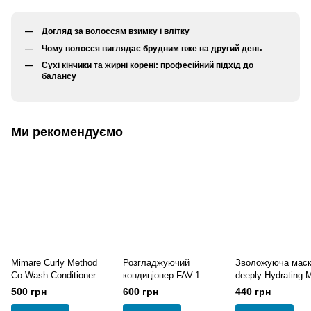
Догляд за волоссям взимку і влітку
Чому волосся виглядає брудним вже на другий день
Сухі кінчики та жирні корені: професійний підхід до
балансу
Ми рекомендуємо
Mimare Curly Method
Розгладжуючий
Зволожуюча мас
Co-Wash Conditioner
кондиціонер FAV.1
deeply Hydrating 
Кондиціонер для
TOTAL FLAT
300 мл
500 грн
600 грн
440 грн
кучерявого та
CONDITIONER