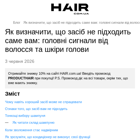
Блог
Як визначити, що засіб не підходить саме вам: головні сигнали від волос
Як визначити, що засіб не підходить
саме вам: головні сигнали від
волосся та шкіри голови
3 червня 2026
Отримайте знижку 10% на сайті HAIR.com.ua! Введіть промокод
PRODUCTHAIR
при покупці! P.S. Промокод діє на всі товари, окрім тих, що
вже мають знижку.
Зміст
Чому навіть хороший засіб може не спрацювати
Ознаки того, що засіб вам не підходить
Тонкощі вибору шампуня
Як читати склад шампуню
Коли зволоження стає надмірним
Як зрозуміти, що кондиціонер не виконує свої функції