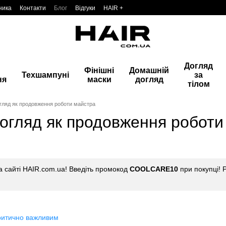
ника
Контакти
Блог
Відгуки
HAIR +
Догляд
Фінішні
Домашній
Техшампуні
за
ня
маски
догляд
тілом
гляд як продовження роботи майстра
огляд як продовження роботи
 сайті HAIR.com.ua! Введіть промокод
COOLCARE10
при покупці! 
ритично важливим