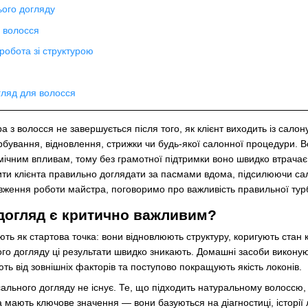
ого догляду
 волосся
робота зі структурою
гляд для волосся
 з волосся не завершується після того, як клієнт виходить із салон
бування, відновлення, стрижки чи будь-якої салонної процедури. В
імічним впливам, тому без грамотної підтримки воно швидко втрача
чити клієнта правильно доглядати за пасмами вдома, підсилюючи с
ження роботи майстра, поговоримо про важливість правильної турбо
догляд є критично важливим?
ь як стартова точка: вони відновлюють структуру, коригують стан
го догляду ці результати швидко зникають. Домашні засоби викону
ть від зовнішніх факторів та поступово покращують якість локонів.
сального догляду не існує. Те, що підходить натуральному волоссю
 мають ключове значення — вони базуються на діагностиці, історії 