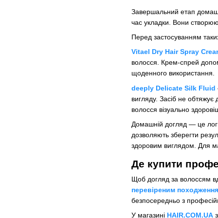
Завершальний етап домашн
час укладки. Вони створюют
Перед застосуванням таких
Vitael Dry Hair Spray Cre
волосся. Крем-спрей допом
щоденного використання.
deeply Delicate Silk Fluid
вигляду. Засіб не обтяжує
волосся візуально здорові
Домашній догляд — це логі
дозволяють зберегти резуль
здоровим виглядом. Для ма
Де купити профе
Щоб догляд за волоссям в
перевіреним походженн
безпосередньо з професі
У магазині
HAIR.COM.UA
з