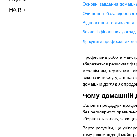
Основні завдання домашнь
HAIR +
Очищення: база здорового
Відновлення та живлення: 
Захист і фінальний догляд
Де купити професійний до
Професійна робота майстра
збережеться результат фар
механічним, термічним і х
виконати послугу, а й нав
домашній догляд як продов
Чому домашній 
Салонні процедури працюют
без регулярного правильно
зберігають вологу, захищаю
Варто розуміти, що універ
тому рекомендації майстра