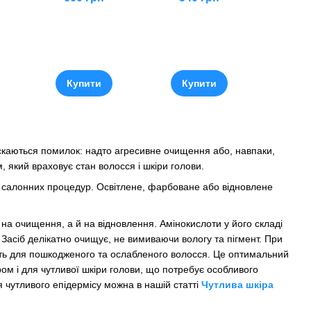
Купити
Купити
скаються помилок: надто агресивне очищення або, навпаки,
який враховує стан волосся і шкіри голови.
я салонних процедур. Освітлене, фарбоване або відновлене
 очищення, а й на відновлення. Амінокислоти у його складі
 Засіб делікатно очищує, не вимиваючи вологу та пігмент. При
ть для пошкодженого та ослабленого волосся. Це оптимальний
ом і для чутливої шкіри голови, що потребує особливого
я чутливого епідермісу можна в нашій статті
Чутлива шкіра