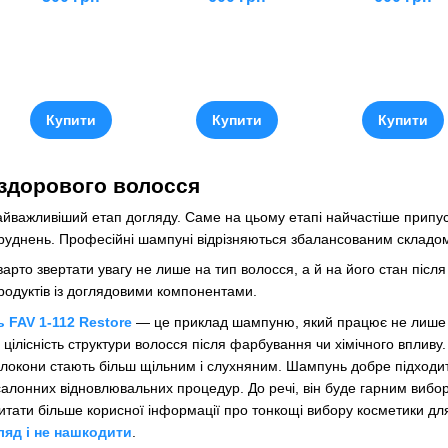
Купити
Купити
Купити
здорового волосся
йважливіший етап догляду. Саме на цьому етапі найчастіше припу
уднень. Професійні шампуні відрізняються збалансованим складом, 
то звертати увагу не лише на тип волосся, а й на його стан післ
родуктів із доглядовими компонентами.
 FAV 1-112 Restore
— це приклад шампуню, який працює не лише на
ілісність структури волосся після фарбування чи хімічного впливу.
 локони стають більш щільним і слухняним. Шампунь добре підходи
алонних відновлювальних процедур. До речі, він буде гарним вибор
читати більше корисної інформації про тонкощі вибору косметики дл
ляд і не нашкодити
.