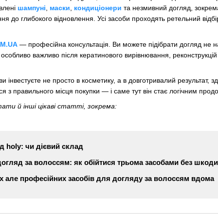
авлені
шампуні
,
маски
,
кондиціонери
та незмивний догляд, зокре
я до глибокого відновлення. Усі засоби проходять ретельний відбі
OM.UA
— професійна консультація. Ви можете підібрати догляд не на
особливо важливо після кератинового вирівнювання, реконструкцій 
 ви інвестуєте не просто в косметику, а в довготривалий результат,
я з правильного місця покупки — і саме тут він стає логічним про
ати й інші цікаві статті, зокрема:
 holy: чи дієвий склад
догляд за волоссям: як обійтися трьома засобами без шкоди
 але професійних засобів для догляду за волоссям вдома