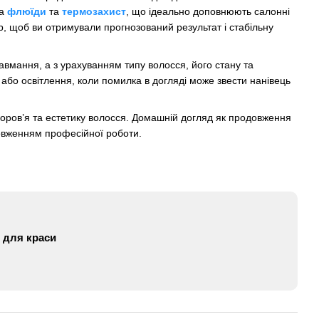
ма
флюїди
та
термозахист
, що ідеально доповнюють салонні
р, щоб ви отримували прогнозований результат і стабільну
вмання, а з урахуванням типу волосся, його стану та
або освітлення, коли помилка в догляді може звести нанівець
 здоров’я та естетику волосся. Домашній догляд як продовження
довженням професійної роботи.
 для краси