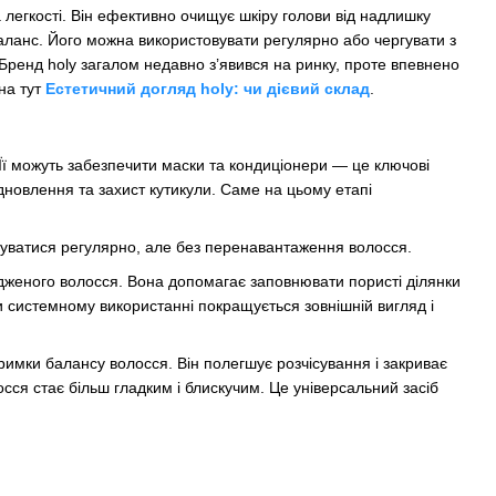
а легкості. Він ефективно очищує шкіру голови від надлишку
аланс. Його можна використовувати регулярно або чергувати з
Бренд holy загалом недавно з’явився на ринку, проте впевнено
на тут
Естетичний догляд holy: чи дієвий склад
.
Її можуть забезпечити маски та кондиціонери — це ключові
ідновлення та захист кутикули. Саме на цьому етапі
уватися регулярно, але без перенавантаження волосся.
женого волосся. Вона допомагає заповнювати пористі ділянки
 системному використанні покращується зовнішній вигляд і
имки балансу волосся. Він полегшує розчісування і закриває
сся стає більш гладким і блискучим. Це універсальний засіб