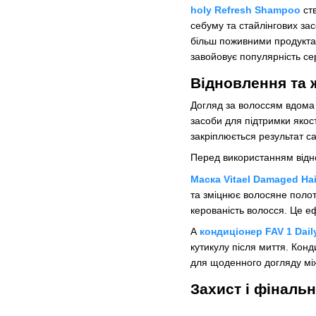
holy Refresh Shampoo
ств
себуму та стайлінгових за
більш поживними продуктам
завойовує популярність се
Відновлення та 
Догляд за волоссям вдома 
засоби для підтримки якост
закріплюється результат с
Перед використанням відн
Маска Vitael Damaged Hai
та зміцнює волосяне полот
керованість волосся. Це е
А
кондиціонер FAV 1 Dail
кутикулу після миття. Кон
для щоденного догляду мі
Захист і фіналь