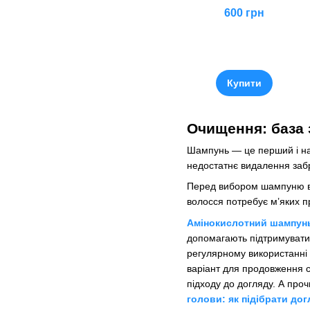
600 грн
Купити
Очищення: база 
Шампунь — це перший і на
недостатнє видалення забр
Перед вибором шампуню вар
волосся потребує м’яких п
Амінокислотний шампунь
допомагають підтримувати ц
регулярному використанні
варіант для продовження с
підходу до догляду. А про
голови: як підібрати дог