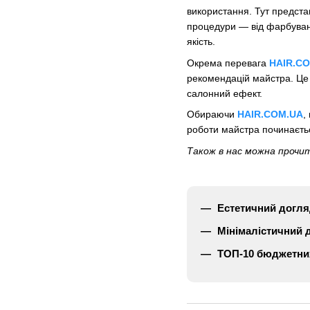
використання. Тут предст
процедури — від фарбуванн
якість.
Окрема перевага
HAIR.C
рекомендацій майстра. Це 
салонний ефект.
Обираючи
HAIR.COM.UA
,
роботи майстра починаєтьс
Також в нас можна прочит
Естетичний догляд
Мінімалістичний 
ТОП-10 бюджетних