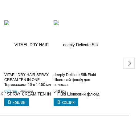
VITAEL DRY HAIR SPRAY
deeply Delicate Silk Fluid
CREAM TEN IN ONE
Шовковий флюїд для
Термозахист 10 в 1 150 мл
волосся
50
630 грн
700 грн
540 грн
В кошик
В кошик