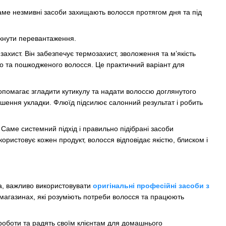
ме незмивні засоби захищають волосся протягом дня та під
икнути перевантаження.
ахист. Він забезпечує термозахист, зволоження та м’якість
го та пошкодженого волосся. Це практичний варіант для
опомагає згладити кутикулу та надати волоссю доглянутого
ршення укладки. Флюїд підсилює салонний результат і робить
аме системний підхід і правильно підібрані засоби
ористовує кожен продукт, волосся відповідає якістю, блиском і
а, важливо використовувати
оригінальні професійні засоби з
магазинах, які розуміють потреби волосся та працюють
роботи та радять своїм клієнтам для домашнього