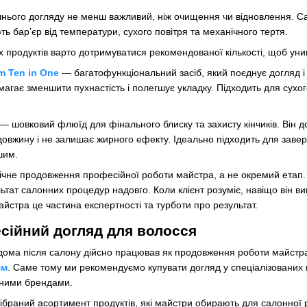
ього догляду не менш важливий, ніж очищення чи відновлення. Са
ь бар’єр від температури, сухого повітря та механічного тертя.
 продуктів варто дотримуватися рекомендованої кількості, щоб ун
am Ten in One
— багатофункціональний засіб, який поєднує догляд і з
агає зменшити пухнастість і полегшує укладку. Підходить для сухо
— шовковий флюїд для фінального блиску та захисту кінчиків. Він д
 довжину і не залишає жирного ефекту. Ідеально підходить для заве
шим.
чне продовження професійної роботи майстра, а не окремий етап. С
тат салонних процедур надовго. Коли клієнт розуміє, навіщо він вик
йстра це частина експертності та турботи про результат.
сійний догляд для волосся
дома після салону дійсно працював як продовження роботи майстр
ям
. Саме тому ми рекомендуємо купувати догляд у спеціалізованих 
йними брендами.
ібраний асортимент продуктів, які майстри обирають для салонної 