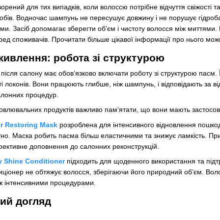
орений для тих випадків, коли волоссю потрібне відчуття свіжості т
собів. Водночас шампунь не пересушує довжину і не порушує гідроб
и. Засіб допомагає зберегти об’єм і чистоту волосся між миттями. 
ред споживачів. Прочитати більше цікавої інформації про нього мож
живлення: робота зі структурою
після салону має обов’язково включати роботу зі структурою пасм. 
і локонів. Вони працюють глибше, ніж шампунь, і відповідають за в
алонних процедур.
овлювальних продуктів важливо пам’ятати, що вони мають застосов
r Restoring Mask
розроблена для інтенсивного відновлення пошкод
но. Маска робить пасма більш еластичними та знижує ламкість. При
фективне доповнення до салонних реконструкцій.
y Shine Conditioner
підходить для щоденного використання та підтр
диціонер не обтяжує волосся, зберігаючи його природний об’єм. Воло
ж інтенсивними процедурами.
ний догляд