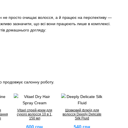
ін не просто очищає волосся, а й працює на перспективу —
важливо зазначити, що всі вони працюють лише в комплексі.
тів домашнього догляду:
но продовжує салонну роботу.
я
Vitael спрей-крем для
Шовковий флюїд для
тання
сухого волосся 10 в 1,
волосся Deeply Delicate
e
150 мл
Silk Fluid
600 грн
540 грн