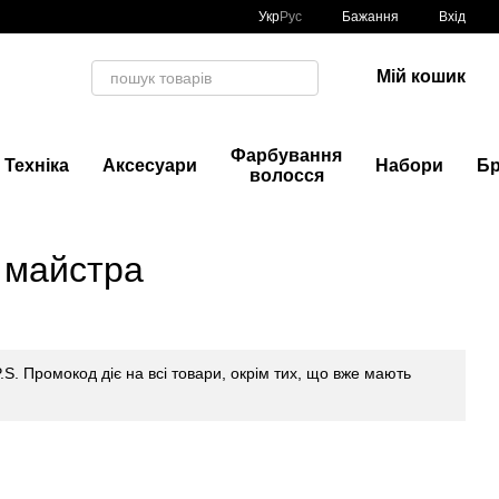
Укр
Рус
Бажання
Вхід
Мій кошик
Фарбування
Техніка
Аксесуари
Набори
Б
волосся
 майстра
P.S. Промокод діє на всі товари, окрім тих, що вже мають