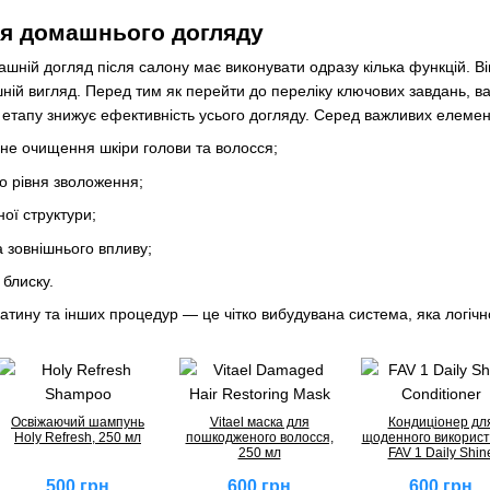
ня домашнього догляду
шній догляд після салону має виконувати одразу кілька функцій. В
нішній вигляд. Перед тим як перейти до переліку ключових завдань, 
етапу знижує ефективність усього догляду. Серед важливих елемен
вне очищення шкіри голови та волосся;
о рівня зволоження;
ої структури;
а зовнішнього впливу;
блиску.
атину та інших процедур — це чітко вибудувана система, яка логіч
Освіжаючий шампунь
Vitael маска для
Кондиціонер дл
Holy Refresh, 250 мл
пошкодженого волосся,
щоденного викорис
250 мл
FAV 1 Daily Shin
500 грн
600 грн
600 грн