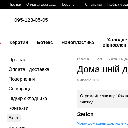
Перейти до основного контенту
Про нас
Оплата і доставка
Повернення
Співпраця
Підбір склад
095-123-05-05
Холодне
E
Кератин
Ботекс
Нанопластика
відновлен
Про нас
Головна
Блог
Домашній до
Домашній д
Оплата і доставка
Повернення
9 лютого 2026
Співпраця
Отримайте знижку 10% на
Підбір складника
знижку.
Контакти
Зміст
Блог
Чому домашній догляд є к
Відгуки