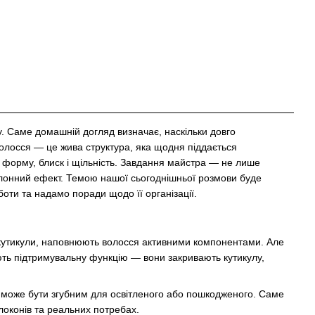
у. Саме домашній догляд визначає, наскільки довго
олосся — це жива структура, яка щодня піддається
є форму, блиск і щільність. Завдання майстра — не лише
алонний ефект. Темою нашої сьогоднішньої розмови буде
ти та надамо поради щодо її організації.
 кутикули, наповнюють волосся активними компонентами. Але
ють підтримувальну функцію — вони закривають кутикулу,
, може бути згубним для освітленого або пошкодженого. Саме
локонів та реальних потребах.