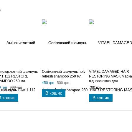
о
інокислотний шампунь
Освіжаючий шампунь holy
VITAEL DAMAGED HAIR
V.1 112 RESTORE
refresh shampoo 250 мл
RESTORING MASK Маска
AMPOO 250 мл
відновлююча для
450 грн
500 грн
пошкодженого волосся 2
 грн
600 грн
700 грн
мл
В кошик
В кошик
В кошик