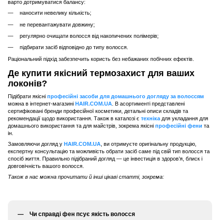
варто дотримуватися балансу:
наносити невелику кількість;
не перевантажувати довжину;
регулярно очищати волосся від накопичених полімерів;
підбирати засіб відповідно до типу волосся.
Раціональний підхід забезпечить користь без небажаних побічних ефектів.
Де купити якісний термозахист для ваших
локонів?
Підібрати якісні
професійні засоби для домашнього догляду за волоссям
можна в інтернет-магазині
HAIR.COM.UA
. В асортименті представлені
сертифіковані бренди професійної косметики, детальні описи складів та
рекомендації щодо використання. Також в каталозі є
техніка
для укладання для
домашнього використання та для майстрів, зокрема якісні
професійні фени
та
ін.
Замовляючи догляд у
HAIR.COM.UA
, ви отримуєте оригінальну продукцію,
експертну консультацію та можливість обрати засіб саме під свій тип волосся та
спосіб життя. Правильно підібраний догляд — це інвестиція в здоров’я, блиск і
довговічність вашого волосся.
Також в нас можна прочитати й інші цікаві статті, зокрема:
Чи справді фен псує якість волосся