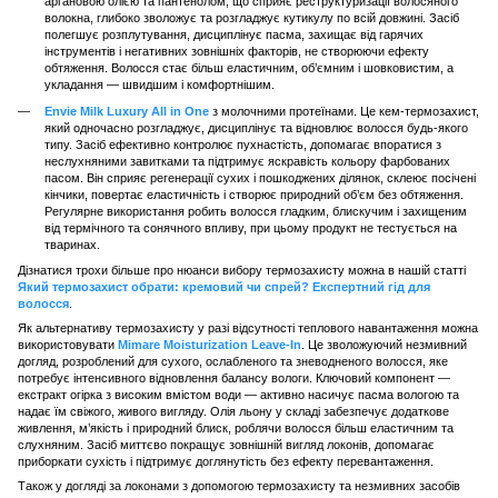
аргановою олією та пантенолом, що сприяє реструктуризації волосяного
волокна, глибоко зволожує та розгладжує кутикулу по всій довжині. Засіб
полегшує розплутування, дисциплінує пасма, захищає від гарячих
інструментів і негативних зовнішніх факторів, не створюючи ефекту
обтяження. Волосся стає більш еластичним, об’ємним і шовковистим, а
укладання — швидшим і комфортнішим.
Envie Milk Luxury All in One
з молочними протеїнами. Це кем-термозахист,
який одночасно розгладжує, дисциплінує та відновлює волосся будь-якого
типу. Засіб ефективно контролює пухнастість, допомагає впоратися з
неслухняними завитками та підтримує яскравість кольору фарбованих
пасом. Він сприяє регенерації сухих і пошкоджених ділянок, склеює посічені
кінчики, повертає еластичність і створює природний об’єм без обтяження.
Регулярне використання робить волосся гладким, блискучим і захищеним
від термічного та сонячного впливу, при цьому продукт не тестується на
тваринах.
Дізнатися трохи більше про нюанси вибору термозахисту можна в нашій статті
Який термозахист обрати: кремовий чи спрей? Експертний гід для
волосся
.
Як альтернативу термозахисту у разі відсутності теплового навантаження можна
використовувати
Mimare Moisturization Leave-In
. Це зволожуючий незмивний
догляд, розроблений для сухого, ослабленого та зневодненого волосся, яке
потребує інтенсивного відновлення балансу вологи. Ключовий компонент —
екстракт огірка з високим вмістом води — активно насичує пасма вологою та
надає їм свіжого, живого вигляду. Олія льону у складі забезпечує додаткове
живлення, м’якість і природний блиск, роблячи волосся більш еластичним та
слухняним. Засіб миттєво покращує зовнішній вигляд локонів, допомагає
приборкати сухість і підтримує доглянутість без ефекту перевантаження.
Також у догляді за локонами з допомогою термозахисту та незмивних засобів