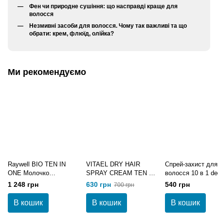
Фен чи природне сушіння: що насправді краще для
волосся
Незмивні засоби для волосся. Чому так важливі та що
обрати: крем, флюїд, олійка?
Ми рекомендуємо
Raywell BIO TEN IN
VITAEL DRY HAIR
Спрей-захист для
ONE Молочко
SPRAY CREAM TEN IN
волосся 10 в 1 de
термозахист для
ONE Термозахист 10 в
protecting hair spr
1 248 грн
630 грн
540 грн
700 грн
волосся 10 в 1 200 мл
1 150 мл
in 1 200 мл
В кошик
В кошик
В кошик