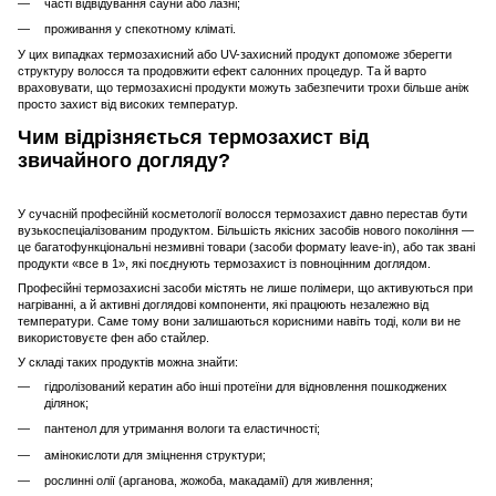
часті відвідування сауни або лазні;
проживання у спекотному кліматі.
У цих випадках термозахисний або UV-захисний продукт допоможе зберегти
структуру волосся та продовжити ефект салонних процедур. Та й варто
враховувати, що термозахисні продукти можуть забезпечити трохи більше аніж
просто захист від високих температур.
Чим відрізняється термозахист від
звичайного догляду?
У сучасній професійній косметології волосся термозахист давно перестав бути
вузькоспеціалізованим продуктом. Більшість якісних засобів нового покоління —
це багатофункціональні незмивні товари (засоби формату leave-in), або так звані
продукти «все в 1», які поєднують термозахист із повноцінним доглядом.
Професійні термозахисні засоби містять не лише полімери, що активуються при
нагріванні, а й активні доглядові компоненти, які працюють незалежно від
температури. Саме тому вони залишаються корисними навіть тоді, коли ви не
використовуєте фен або стайлер.
У складі таких продуктів можна знайти:
гідролізований кератин або інші протеїни для відновлення пошкоджених
ділянок;
пантенол для утримання вологи та еластичності;
амінокислоти для зміцнення структури;
рослинні олії (арганова, жожоба, макадамії) для живлення;