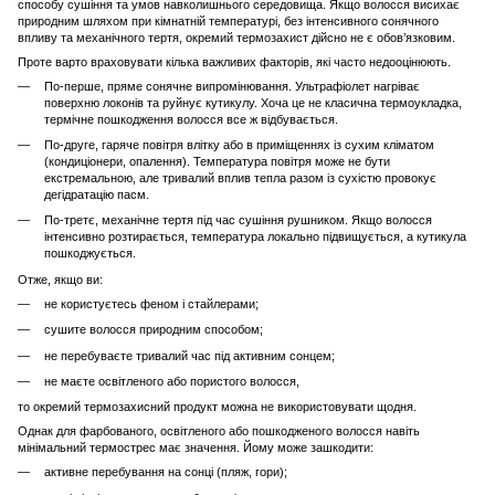
способу сушіння та умов навколишнього середовища. Якщо волосся висихає
природним шляхом при кімнатній температурі, без інтенсивного сонячного
впливу та механічного тертя, окремий термозахист дійсно не є обов’язковим.
Проте варто враховувати кілька важливих факторів, які часто недооцінюють.
По-перше, пряме сонячне випромінювання. Ультрафіолет нагріває
поверхню локонів та руйнує кутикулу. Хоча це не класична термоукладка,
термічне пошкодження волосся все ж відбувається.
По-друге, гаряче повітря влітку або в приміщеннях із сухим кліматом
(кондиціонери, опалення). Температура повітря може не бути
екстремальною, але тривалий вплив тепла разом із сухістю провокує
дегідратацію пасм.
По-третє, механічне тертя під час сушіння рушником. Якщо волосся
інтенсивно розтирається, температура локально підвищується, а кутикула
пошкоджується.
Отже, якщо ви:
не користуєтесь феном і стайлерами;
сушите волосся природним способом;
не перебуваєте тривалий час під активним сонцем;
не маєте освітленого або пористого волосся,
то окремий термозахисний продукт можна не використовувати щодня.
Однак для фарбованого, освітленого або пошкодженого волосся навіть
мінімальний термострес має значення. Йому може зашкодити:
активне перебування на сонці (пляж, гори);