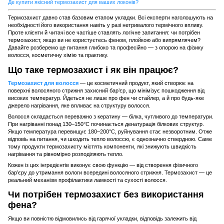
Де купити якісний термозахист для ваших локонів?
Термозахист давно став базовим етапом укладки. Всі експерти наголошують на
необхідності його використання навіть у разі нетривалого термічного впливу.
Проте клієнти й читачі все частіше ставлять логічне запитання: чи потрібен
термозахист, якщо ви не користуєтесь феном, плойкою або випрямлячем?
Давайте розберемо це питання глибоко та професійно — з опорою на фізику
волосся, косметичну хімію та практику.
Що таке термозахист і як він працює?
Термозахист для волосся
— це косметичний продукт, який створює на
поверхні волосяного стрижня захисний бар’єр, що мінімізує пошкодження від
високих температур. Йдеться не лише про фен чи стайлер, а й про будь-яке
джерело нагрівання, яке впливає на структуру волосся.
Волосся складається переважно з кератину — білка, чутливого до температури.
При нагріванні понад 130–150°C починається денатурація білкових структур.
Якщо температура перевищує 180–200°C, руйнування стає незворотним. Отже
відповіь на питання, чи шкодить тепло волоссю, є однозначно ствердною. Саме
тому продукти термозахисту містять компоненти, які знижують швидкість
нагрівання та рівномірно розподіляють тепло.
Кожен із цих інгредієнтів виконує свою функцію — від створення фізичного
бар’єру до утримання вологи всередині волосяного стрижня. Термозахист — це
реальний механізм профілактики ламкості та сухості волосся.
Чи потрібен термозахист без використання
фена?
Якщо ви повністю відмовились від гарячої укладки, відповідь залежить від