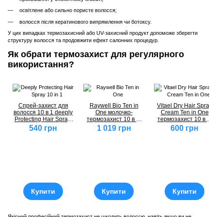
освітлене або сильно пористе волосся;
волосся після кератинового випрямлення чи ботоксу.
У цих випадках термозахисний або UV-захисний продукт допоможе зберегти
структуру волосся та продовжити ефект салонних процедур.
Як обрати термозахист для регулярного
використання?
Спрей-захист для
Raywell Bio Ten in
Vitael Dry Hair Spray
волосся 10 в 1 deeply
One молочко-
Cream Ten in One
Protecting Hair Spray,
термозахист 10 в 1,
термозахист 10 в 1,
200 мл
200 мл
150 мл
540 грн
1 019 грн
600 грн
Купити
Купити
Купити
Якісний професійний термозахист не шкодить волоссю, навіть якщо ви не