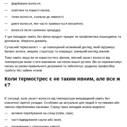
фарбоване волосся;
освітлені та пористі пасма;
тонке волосся, схильне до ламкості;
довге волосся, яке часто травмується механічно;
волосся після салонних процедур.
У цих випадках навіть без фена продукт працює як профілактика пошкоджень та
допомагає зберігати довжину.
Сучасний термозахист — це повноцінний незмивний догляд, який підтримує
баланс вологи, зміцнює структуру та покращує зовнішній вигляд локонів.
Тому навіть якщо ви не користуєтесь феном, якісний захист волосся від
температури може стати важливою частиною вашої рутини. Він не перевантажує
пасма за умови правильного дозування та забезпечує щоденну професійну
турботу без зайвих етапів.
Коли термострес є не таким явним, але все ж
є?
Є ситуації, коли захист волосся від температури виправданий навіть без
класичної гарячої укладки. Особливо це актуально для людей із чутливими або
хімічно обробленими пасмами. Серед таких випадків можна виділити:
активне перебування на сонці (пляж, гори);
часті відвідування сауни або лазні;
проживання у спекотному кліматі;