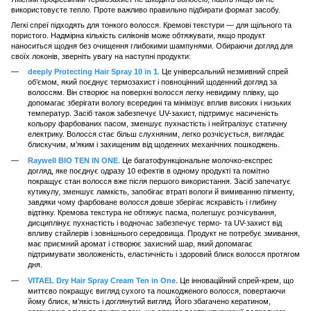
використовуєте тепло. Проте важливо правильно підбирати формат засобу.
Легкі спреї підходять для тонкого волосся. Кремові текстури — для щільного та
пористого. Надмірна кількість силіконів може обтяжувати, якщо продукт
наноситься щодня без очищення глибокими шампунями. Обираючи догляд для
своїх локонів, зверніть увагу на наступні продукти:
deeply Protecting Hair Spray 10 in 1
. Це універсальний незмивний спрей
об’ємом, який поєднує термозахист і повноцінний щоденний догляд за
волоссям. Він створює на поверхні волосся легку невидиму плівку, що
допомагає зберігати вологу всередині та мінімізує вплив високих і низьких
температур. Засіб також забезпечує UV-захист, підтримує насиченість
кольору фарбованих пасом, зменшує пухнастість і нейтралізує статичну
електрику. Волосся стає більш слухняним, легко розчісується, виглядає
блискучим, м’яким і захищеним від щоденних механічних пошкоджень.
Raywell BIO TEN IN ONE
. Це багатофункціональне молочко-експрес
догляд, яке поєднує одразу 10 ефектів в одному продукті та помітно
покращує стан волосся вже після першого використання. Засіб запечатує
кутикулу, зменшує ламкість, запобігає втраті вологи й вимиванню пігменту,
завдяки чому фарбоване волосся довше зберігає яскравість і глибину
відтінку. Кремова текстура не обтяжує пасма, полегшує розчісування,
дисциплінує пухнастість і водночас забезпечує термо- та UV-захист від
впливу стайлерів і зовнішнього середовища. Продукт не потребує змивання,
має приємний аромат і створює захисний шар, який допомагає
підтримувати зволоженість, еластичність і здоровий блиск волосся протягом
дня.
VITAEL Dry Hair Spray Cream Ten in One
. Це інноваційний спрей-крем, що
миттєво покращує вигляд сухого та пошкодженого волосся, повертаючи
йому блиск, м’якість і доглянутий вигляд. Його збагачено кератином,