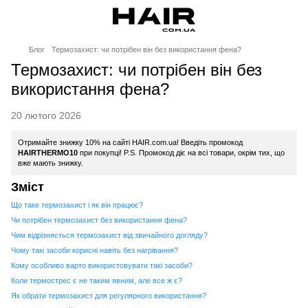
Блог
Термозахист: чи потрібен він без використання фена?
Термозахист: чи потрібен він без
використання фена?
20 лютого 2026
Отримайте знижку 10% на сайті HAIR.com.ua! Введіть промокод
HAIRTHERMO10
при покупці! P.S. Промокод діє на всі товари, окрім тих, що
вже мають знижку.
Зміст
Що таке термозахист і як він працює?
Чи потрібен термозахист без використання фена?
Чим відрізняється термозахист від звичайного догляду?
Чому такі засоби корисні навіть без нагрівання?
Кому особливо варто використовувати такі засоби?
Коли термострес є не таким явним, але все ж є?
Як обрати термозахист для регулярного використання?