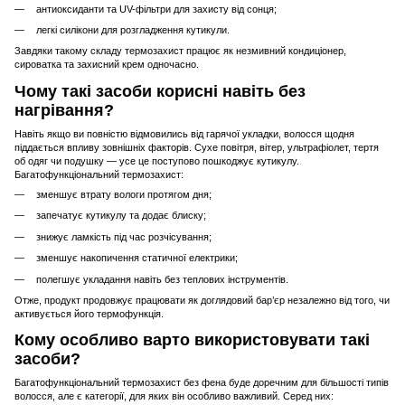
антиоксиданти та UV-фільтри для захисту від сонця;
легкі силікони для розгладження кутикули.
Завдяки такому складу термозахист працює як незмивний кондиціонер,
сироватка та захисний крем одночасно.
Чому такі засоби корисні навіть без
нагрівання?
Навіть якщо ви повністю відмовились від гарячої укладки, волосся щодня
піддається впливу зовнішніх факторів. Сухе повітря, вітер, ультрафіолет, тертя
об одяг чи подушку — усе це поступово пошкоджує кутикулу.
Багатофункціональний термозахист:
зменшує втрату вологи протягом дня;
запечатує кутикулу та додає блиску;
знижує ламкість під час розчісування;
зменшує накопичення статичної електрики;
полегшує укладання навіть без теплових інструментів.
Отже, продукт продовжує працювати як доглядовий бар’єр незалежно від того, чи
активується його термофункція.
Кому особливо варто використовувати такі
засоби?
Багатофункціональний термозахист без фена буде доречним для більшості типів
волосся, але є категорії, для яких він особливо важливий. Серед них: