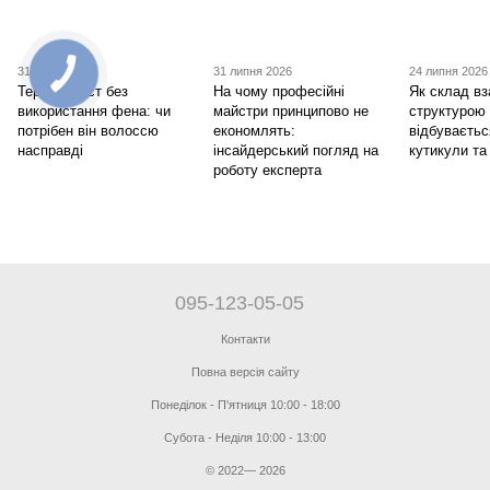
31 липня 2026
31 липня 2026
24 липня 2026
Термозахист без
На чому професійні
Як склад вз
використання фена: чи
майстри принципово не
структурою
потрібен він волоссю
економлять:
відбуваєтьс
насправді
інсайдерський погляд на
кутикули та
роботу експерта
095-123-05-05
Контакти
Повна версія сайту
Понеділок - П'ятниця 10:00 - 18:00
Субота - Неділя 10:00 - 13:00
© 2022— 2026