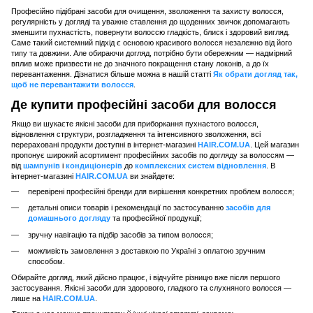
Професійно підібрані засоби для очищення, зволоження та захисту волосся,
регулярність у догляді та уважне ставлення до щоденних звичок допомагають
зменшити пухнастість, повернути волоссю гладкість, блиск і здоровий вигляд.
Саме такий системний підхід є основою красивого волосся незалежно від його
типу та довжини. Але обираючи догляд, потрібно бути обережним — надмірний
вплив може призвести не до значного покращення стану локонів, а до їх
перевантаження. Дізнатися більше можна в нашій статті
Як обрати догляд так,
щоб не перевантажити волосся
.
Де купити професійні засоби для волосся
Якщо ви шукаєте якісні засоби для приборкання пухнастого волосся,
відновлення структури, розгладження та інтенсивного зволоження, всі
перераховані продукти доступні в інтернет-магазині
HAIR.COM.UA
. Цей магазин
пропонує широкий асортимент професійних засобів по догляду за волоссям —
від
шампунів
і
кондиціонерів
до
комплексних систем відновлення
. В
інтернет-магазині
HAIR.COM.UA
ви знайдете:
перевірені професійні бренди для вирішення конкретних проблем волосся;
детальні описи товарів і рекомендації по застосуванню
засобів для
домашнього догляду
та професійної продукції;
зручну навігацію та підбір засобів за типом волосся;
можливість замовлення з доставкою по Україні з оплатою зручним
способом.
Обирайте догляд, який дійсно працює, і відчуйте різницю вже після першого
застосування. Якісні засоби для здорового, гладкого та слухняного волосся —
лише на
HAIR.COM.UA
.