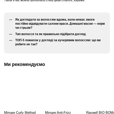
Також в нас можна прочитати й інші цікаві статті, зокрема:
Як доглядати за волоссям вдома, коли немає змоги
постійно відвідувати салони краси. Домашні маски — норм
чи стрьом?
Тип волосся та як правильно підібрати догляд
ТОП-5 помилок у догляді за кучерявим волоссям: що ви
робите не так?
Ми рекомендуємо
Mimare Curly Method
Mimare Anti-Frizz
Raywell BIO BOM