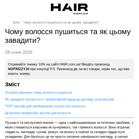
Блог
Чому волосся пушиться та як цьому завадити?
Чому волосся пушиться та як цьому
завадити?
28 січня 2026
Отримайте знижку 10% на сайті HAIR.com.ua! Введіть промокод
NOFRIZZY10
при покупці! P.S. Промокод діє на всі товари, окрім тих, що вже
мають знижку.
Зміст
Основні причини, чому волосся пушиться
Як завадити пухнастості: професійний підхід до догляду за волоссям
ТОП-засобів для приборкання пухнастого волосся
Де купити професійні засоби для волосся
Пухнасті та неслухняні локони — одна з найпоширеніших естетичних проблем, з
якою стикаються власники як кучерявого, так і прямого волосся. Воно втрачає
гладкість, виглядає сухим, реагує на вологу в повітрі та складно піддається
укладанню. Для багатьох це не просто питання зовнішнього вигляду, а сигнал