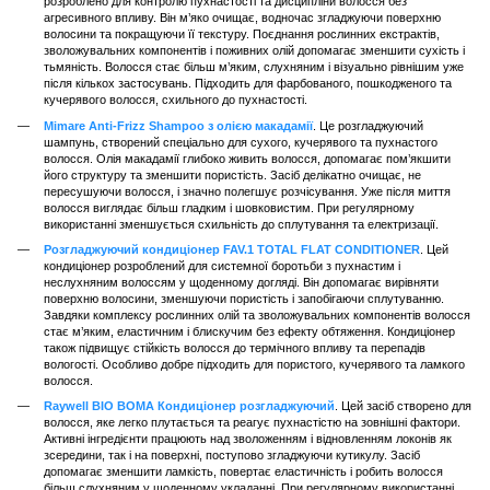
розроблено для контролю пухнастості та дисципліни волосся без
агресивного впливу. Він м’яко очищає, водночас згладжуючи поверхню
волосини та покращуючи її текстуру. Поєднання рослинних екстрактів,
зволожувальних компонентів і поживних олій допомагає зменшити сухість і
тьмяність. Волосся стає більш м’яким, слухняним і візуально рівнішим уже
після кількох застосувань. Підходить для фарбованого, пошкодженого та
кучерявого волосся, схильного до пухнастості.
Mimare Anti-Frizz Shampoo з олією макадамії
. Це розгладжуючий
шампунь, створений спеціально для сухого, кучерявого та пухнастого
волосся. Олія макадамії глибоко живить волосся, допомагає пом’якшити
його структуру та зменшити пористість. Засіб делікатно очищає, не
пересушуючи волосся, і значно полегшує розчісування. Уже після миття
волосся виглядає більш гладким і шовковистим. При регулярному
використанні зменшується схильність до сплутування та електризації.
Розгладжуючий кондиціонер FAV.1 TOTAL FLAT CONDITIONER
. Цей
кондиціонер розроблений для системної боротьби з пухнастим і
неслухняним волоссям у щоденному догляді. Він допомагає вирівняти
поверхню волосини, зменшуючи пористість і запобігаючи сплутуванню.
Завдяки комплексу рослинних олій та зволожувальних компонентів волосся
стає м’яким, еластичним і блискучим без ефекту обтяження. Кондиціонер
також підвищує стійкість волосся до термічного впливу та перепадів
вологості. Особливо добре підходить для пористого, кучерявого та ламкого
волосся.
Raywell BIO BOMA Кондиціонер розгладжуючий
. Цей засіб створено для
волосся, яке легко плутається та реагує пухнастістю на зовнішні фактори.
Активні інгредієнти працюють над зволоженням і відновленням локонів як
зсередини, так і на поверхні, поступово згладжуючи кутикулу. Засіб
допомагає зменшити ламкість, повертає еластичність і робить волосся
більш слухняним у щоденному укладанні. При регулярному використанні