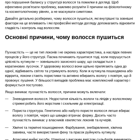
про порушення балансу у структурі волосся та помилки в догляді. Щоб
ефективно розв’язати проблему, важливо розуміти її причини на фізіологічному
та косметологічному рівнях, а не маскувати симптоми.
Давайте детально розберемо, чому волосся пушиться, які внутрішні та зовнішні
фактори на це впливають і які професійні методи догляду допомагають відновити
гладкість і контроль над волоссям.
Основні причини, чому волосся пушиться
Пухнастість — це не тип локонів і не окрема характеристика, а наслідок певних
процесів у його структурі. Пасма починають пушитися тоді, коли порушується
цілісність кутикули — зовнішнього захисного шару, що складається з
кератинових лусочок. У здоровому волоссі вони щільно прилягають одна до
одної, відбивають світло та утримують вологу. Коли ж кутикула пошкоджена або
відкрита, локони стають пористими та активно вбирають вологу з повітря, що й
провокує пушіння. У більшості випадків проблема має комплексний характер і
формується поступово.
Якщо виникає пухнастість волосся, причини можуть включати:
Зневоднення волосся. Недостатня кількість вологи та ліпідів у волосяному
стрижні робить його жорстким і схильним до електризації.
Пориста структура. Генетично або набуто пористе волосся легше вбирає
вологу з повітря, через що швидко втрачає форму. Досить часто
пухнастість виникає у власників хвилястих локонів та кучерів.
Хімічні та термічні пошкодження. Фарбування, знебарвлення, хімічна
завивка, часте використання фену та прасок руйнують кутикулу.
Агресивні мийні засоби. Шампуні з високим вмістом сульфатів вимивають