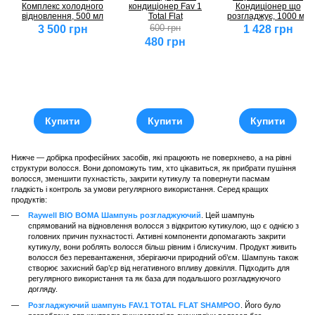
Комплекс холодного
кондиціонер Fav 1
Кондиціонер що
відновлення, 500 мл
Total Flat
розгладжує, 1000 мл
600 грн
3 500 грн
1 428 грн
480 грн
Купити
Купити
Купити
Нижче — добірка професійних засобів, які працюють не поверхнево, а на рівні
структури волосся. Вони допоможуть тим, хто цікавиться, як прибрати пушіння
волосся, зменшити пухнастість, закрити кутикулу та повернути пасмам
гладкість і контроль за умови регулярного використання. Серед кращих
продуктів:
Raywell BIO BOMA Шампунь розгладжуючий
. Цей шампунь
спрямований на відновлення волосся з відкритою кутикулою, що є однією з
головних причин пухнастості. Активні компоненти допомагають закрити
кутикулу, вони роблять волосся більш рівним і блискучим. Продукт живить
волосся без перевантаження, зберігаючи природний об’єм. Шампунь також
створює захисний бар’єр від негативного впливу довкілля. Підходить для
регулярного використання та як база для подальшого розгладжуючого
догляду.
Розгладжуючий шампунь FAV.1 TOTAL FLAT SHAMPOO
. Його було