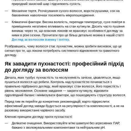
природний захисний шар і підсилюють сухість.
Механічне тертя. Розчісування сухого волосся, жорсткі рушники, сон на
бавовняних наволочках посилюють мікропошкодження.
Кліматичні фактори. Висока вологість, перепади температур, сухе повітря в
приміщеннях негативно впливають на стан кутикули. Досить часто пушіння
виникає через те, що власник локонів не враховує особливості догляду за
ними в різні сезони. Прочитати про це більш детально можна в нашій статті
Догляд за волоссям взимку і влітку
.
Розібравшись, чому волосся стає пухнастим, можна зробити висновок, що це
сигнал про те, що локони потребують системного відновлення та грамотного
догляду.
Як завадити пухнастості: професійний підхід
до догляду за волоссям
Дівчата, яких турбує пухнастість та неслухняність зачіски, цікавляться, якщо
пушиться волосся що робити. Контроль над пухнастістю починається з
правильно підібраного догляду, який враховує стан волосся, його пористість і
рівень зволоження. Основне завдання — закрити кутикулу, відновити
гідроліпідний баланс і мінімізувати фактори, що пошкоджують структуру волосся.
Перед тим як перейти до конкретних рекомендацій, варто підкреслити:
ефективний догляд завжди будується на регулярності та комплексності, а не на
разовому використанні чарівного засобу.
Ключові принципи догляду проти пухнастості:
Делікатне очищення. Використовуйте м’які шампуні без агресивних ПАР,
бажано з зволожувальними компонентами та нейтральним pH.