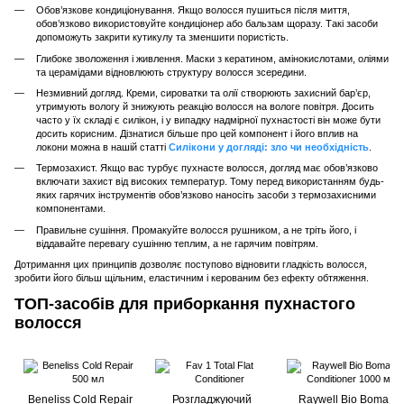
Обов’язкове кондиціонування. Якщо волосся пушиться після миття,
обов’язково використовуйте кондиціонер або бальзам щоразу. Такі засоби
допоможуть закрити кутикулу та зменшити пористість.
Глибоке зволоження і живлення. Маски з кератином, амінокислотами, оліями
та церамідами відновлюють структуру волосся зсередини.
Незмивний догляд. Креми, сироватки та олії створюють захисний бар’єр,
утримують вологу й знижують реакцію волосся на вологе повітря. Досить
часто у їх складі є силікон, і у випадку надмірної пухнастості він може бути
досить корисним. Дізнатися більше про цей компонент і його вплив на
локони можна в нашій статті
Силікони у догляді: зло чи необхідність
.
Термозахист. Якщо вас турбує пухнасте волосся, догляд має обов’язково
включати захист від високих температур. Тому перед використанням будь-
яких гарячих інструментів обов’язково наносіть засоби з термозахисними
компонентами.
Правильне сушіння. Промакуйте волосся рушником, а не тріть його, і
віддавайте перевагу сушінню теплим, а не гарячим повітрям.
Дотримання цих принципів дозволяє поступово відновити гладкість волосся,
зробити його більш щільним, еластичним і керованим без ефекту обтяження.
ТОП-засобів для приборкання пухнастого
волосся
Beneliss Cold Repair
Розгладжуючий
Raywell Bio Boma