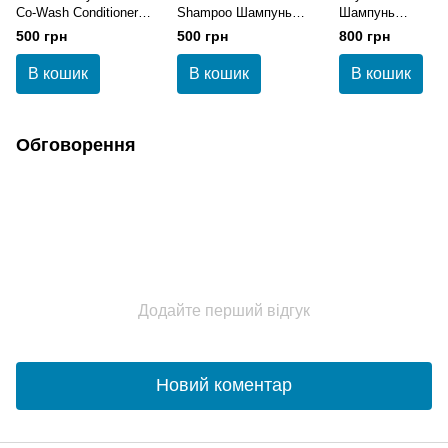
Co-Wash Conditioner
Shampoo Шампунь
Шампунь
Кондиціонер для
розгладжуючий з олією
розгладжуючий 2
500 грн
500 грн
800 грн
кучерявого та
макадамії 200 мл
хвилястого волосся
В кошик
В кошик
В кошик
200 мл
Обговорення
Додайте перший відгук
Новий коментар