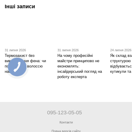
Інші записи
31 липня 2026
31 липня 2026
24 липня 2026
Термозахист без
На чому професійні
Як склад вз
використання фена: чи
майстри принципово не
структурою
потрібен він волоссю
економлять:
відбуваєтьс
насправді
інсайдерський погляд на
кутикули та
роботу експерта
095-123-05-05
Контакти
Повна версія сайту