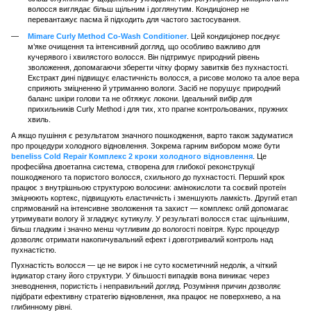
волосся виглядає більш щільним і доглянутим. Кондиціонер не
перевантажує пасма й підходить для частого застосування.
Mimare Curly Method Co-Wash Conditioner
. Цей кондиціонер поєднує
м’яке очищення та інтенсивний догляд, що особливо важливо для
кучерявого і хвилястого волосся. Він підтримує природний рівень
зволоження, допомагаючи зберегти чітку форму завитків без пухнастості.
Екстракт дині підвищує еластичність волосся, а рисове молоко та алое вера
сприяють зміцненню й утриманню вологи. Засіб не порушує природний
баланс шкіри голови та не обтяжує локони. Ідеальний вибір для
прихильників Curly Method і для тих, хто прагне контрольованих, пружних
хвиль.
А якщо пушіння є результатом значного пошкодження, варто також задуматися
про процедури холодного відновлення. Зокрема гарним вибором може бути
beneliss Cold Repair Комплекс 2 кроки холодного відновлення
. Це
професійна двоетапна система, створена для глибокої реконструкції
пошкодженого та пористого волосся, схильного до пухнастості. Перший крок
працює з внутрішньою структурою волосини: амінокислоти та соєвий протеїн
зміцнюють кортекс, підвищують еластичність і зменшують ламкість. Другий етап
спрямований на інтенсивне зволоження та захист — комплекс олій допомагає
утримувати вологу й згладжує кутикулу. У результаті волосся стає щільнішим,
більш гладким і значно менш чутливим до вологості повітря. Курс процедур
дозволяє отримати накопичувальний ефект і довготривалий контроль над
пухнастістю.
Пухнастість волосся — це не вирок і не суто косметичний недолік, а чіткий
індикатор стану його структури. У більшості випадків вона виникає через
зневоднення, пористість і неправильний догляд. Розуміння причин дозволяє
підібрати ефективну стратегію відновлення, яка працює не поверхнево, а на
глибинному рівні.