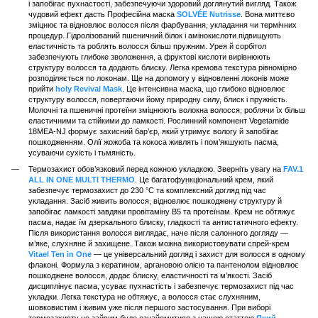
і запобігає пухнастості, забезпечуючи здоровий доглянутий вигляд. Також
чудовий ефект дасть Професійна маска
SOLVÉE Nutrisse
. Вона миттєво
зміцнює та відновлює волосся після фарбування, укладання чи термічних
процедур. Гідролізований пшеничний білок і амінокислоти підвищують
еластичність та роблять волосся більш пружним. Урея й сорбітол
забезпечують глибоке зволоження, а фруктові кислоти вирівнюють
структуру волосся та додають блиску. Легка кремова текстура рівномірно
розподіляється по локонам. Ще на допомогу у відновленні локонів може
прийти
holy Revival Mask
. Це інтенсивна маска, що глибоко відновлює
структуру волосся, повертаючи йому природну силу, блиск і пружність.
Молочні та пшеничні протеїни зміцнюють волокна волосся, роблячи їх більш
еластичними та стійкими до ламкості. Рослинний компонент Vegetamide
18MEA-NJ формує захисний бар’єр, який утримує вологу й запобігає
пошкодженням. Олії жожоба та кокоса живлять і пом’якшують пасма,
усуваючи сухість і тьмяність.
Термозахист обов’язковий перед кожною укладкою. Зверніть увагу на
FAV.1
ALL IN ONE MULTI THERMO
. Це багатофункціональний крем, який
забезпечує термозахист до 230 °C та комплексний догляд під час
укладання. Засіб живить волосся, відновлює пошкоджену структуру й
запобігає ламкості завдяки провітаміну B5 та протеїнам. Крем не обтяжує
пасма, надає їм дзеркального блиску, гладкості та антистатичного ефекту.
Після використання волосся виглядає, наче після салонного догляду —
м’яке, слухняне й захищене. Також можна використовувати cпрей-крем
Vitael Ten in One
— це універсальний догляд і захист для волосся в одному
флаконі. Формула з кератином, аргановою олією та пантенолом відновлює
пошкоджене волосся, додає блиску, еластичності та м’якості. Засіб
дисциплінує пасма, усуває пухнастість і забезпечує термозахист під час
укладки. Легка текстура не обтяжує, а волосся стає слухняним,
шовковистим і живим уже після першого застосування. При виборі