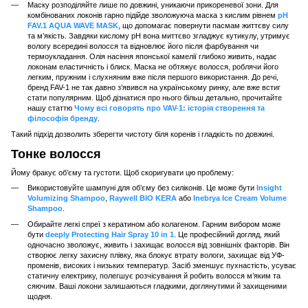
Маску розподіляйте лише по довжині, уникаючи прикореневої зони. Для
комбінованих локонів гарно підійде зволожуюча маска з кислим рівнем
pH
FAV.1 AQUA WAVE MASK
, що допомагає повернути пасмам життєву силу
та м’якість. Завдяки кислому pH вона миттєво згладжує кутикулу, утримує
вологу всередині волосся та відновлює його після фарбування чи
термоукладання. Олія насіння японської камелії глибоко живить, надає
локонам еластичність і блиск. Маска не обтяжує волосся, роблячи його
легким, пружним і слухняним вже після першого використання. До речі,
бренд FAV-1 не так давно з’явився на українському ринку, але вже встиг
стати популярним. Щоб дізнатися про нього більш детально, прочитайте
нашу статтю
Чому всі говорять про VAV-1: історія створення та
філософія бренду
.
Такий підхід дозволить зберегти чистоту біля коренів і гладкість по довжині.
Тонке волосся
Йому бракує об’єму та густоти. Щоб скоригувати цю проблему:
Використовуйте шампуні для об’єму без силіконів. Це може бути
Insight
Volumizing Shampoo
,
Raywell BIO KERA
або
Inebrya Ice Cream Volume
Shampoo
.
Обирайте легкі спреї з кератином або колагеном. Гарним вибором може
бути
deeply Protecting Hair Spray 10 in 1
. Це професійний догляд, який
одночасно зволожує, живить і захищає волосся від зовнішніх факторів. Він
створює легку захисну плівку, яка блокує втрату вологи, захищає від УФ-
променів, високих і низьких температур. Засіб зменшує пухнастість, усуває
статичну електрику, полегшує розчісування й робить волосся м’яким та
сяючим. Ваші локони залишаються гладкими, доглянутими й захищеними
щодня.