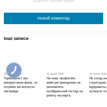
Додайте перший відгук
Новий коментар
Інші записи
31 липня 2026
31 липня 2026
24 липня 2026
Термозахист без
На чому професійні
Як склад вз
використання фена: чи
майстри принципово не
структурою
потрібен він волоссю
економлять:
відбуваєтьс
насправді
інсайдерський погляд на
кутикули та
роботу експерта