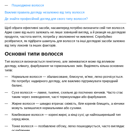
Пошкоджене волосся
Важливі правила догляду незалежно від типу волосся
Де знайти професійний догляд для свого типу волосся?
Щоб обрати ефективні засоби, насамперед потрібно визначити свій тип волосся.
Адже саме від нього залежать не лише зовнішній вигляд, а й реакція на доглядові
продукти, частота миття, потреба у зволоженні чи живленні. Спробуймо
розібратися, як підібрати шампунь для волосся та інші доглядові засоби залежно
від типу локонів та інших факторів.
Основні типи волосся
Тип волосся визначається генетично, але змінюватися може під впливом
догляду, клімату, фарбування чи гормональних змін. Виділяють кілька основних
типів:
Нормальне волосся — збалансоване, блискуче, м’яке, легко розчісується.
Не потребує надмірного догляду, але важливо підтримувати природний
баланс.
Сухе волосся — ламке, тьмяне, схильне до посічених кінчиків. Часто стає
таким через зневоднення, часті термоукладки або фарбування.
Жирне волосся — швидко втрачає свіжість, біля коренів блищить, а кінчики
можуть залишатися нормальними або сухими.
Комбіноване волосся — корені жирні, а кінці сухі; це найпоширеніший тип
серед жінок.
Тонке волосся — позбавлене об’єму, легко пошкоджується, часто виглядає
ослабленим.