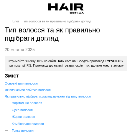
Блог
Тип волосся та як правильно підібрати догляд
Тип волосся та як правильно
підібрати догляд
20 жовтня 2025
Отримайте знижку 10% на сайті HAIR.com.ua! Введіть промокод
TYPVOLOS
при покупці! P.S. Промокод діє на всі товари, окрім тих, що вже мають знижку.
Зміст
Основні типи волосся
Як визначити свій тип волосся
Як правильно підбирати догляд залежно від типу волосся
Нормальне волосся
Сухе волосся
Жирне волосся
Комбіноване волосся
Тонке волосся