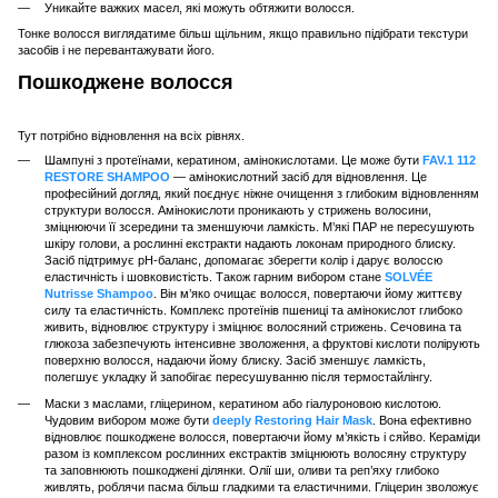
Уникайте важких масел, які можуть обтяжити волосся.
Тонке волосся виглядатиме більш щільним, якщо правильно підібрати текстури
засобів і не перевантажувати його.
Пошкоджене волосся
Тут потрібно відновлення на всіх рівнях.
Шампуні з протеїнами, кератином, амінокислотами. Це може бути
FAV.1 112
RESTORE SHAMPOO
— амінокислотний засіб для відновлення. Це
професійний догляд, який поєднує ніжне очищення з глибоким відновленням
структури волосся. Амінокислоти проникають у стрижень волосини,
зміцнюючи її зсередини та зменшуючи ламкість. М’які ПАР не пересушують
шкіру голови, а рослинні екстракти надають локонам природного блиску.
Засіб підтримує pH-баланс, допомагає зберегти колір і дарує волоссю
еластичність і шовковистість. Також гарним вибором стане
SOLVÉE
Nutrisse Shampoo
. Він м’яко очищає волосся, повертаючи йому життєву
силу та еластичність. Комплекс протеїнів пшениці та амінокислот глибоко
живить, відновлює структуру і зміцнює волосяний стрижень. Сечовина та
глюкоза забезпечують інтенсивне зволоження, а фруктові кислоти полірують
поверхню волосся, надаючи йому блиску. Засіб зменшує ламкість,
полегшує укладку й запобігає пересушуванню після термостайлінгу.
Маски з маслами, гліцерином, кератином або гіалуроновою кислотою.
Чудовим вибором може бути
deeply Restoring Hair Mask
. Вона ефективно
відновлює пошкоджене волосся, повертаючи йому м’якість і сяйво. Кераміди
разом із комплексом рослинних екстрактів зміцнюють волосяну структуру
та заповнюють пошкоджені ділянки. Олії ши, оливи та реп’яху глибоко
живлять, роблячи пасма більш гладкими та еластичними. Гліцерин зволожує