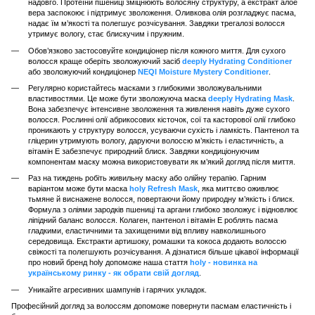
надовго. Протеїни пшениці зміцнюють волосяну структуру, а екстракт алое
вера заспокоює і підтримує зволоження. Оливкова олія розгладжує пасма,
надає їм м’якості та полегшує розчісування. Завдяки трегалозі волосся
утримує вологу, стає блискучим і пружним.
Обов’язково застосовуйте кондиціонер після кожного миття. Для сухого
волосся краще оберіть зволожуючий засіб
deeply Hydrating Conditioner
або зволожуючий кондиціонер
NEQI Moisture Mystery Conditioner
.
Регулярно користайтесь масками з глибокими зволожувальними
властивостями. Це може бути зволожуюча маска
deeply Hydrating Mask
.
Вона забезпечує інтенсивне зволоження та живлення навіть дуже сухого
волосся. Рослинні олії абрикосових кісточок, сої та касторової олії глибоко
проникають у структуру волосся, усуваючи сухість і ламкість. Пантенол та
гліцерин утримують вологу, даруючи волоссю м’якість і еластичність, а
вітамін Е забезпечує природний блиск. Завдяки кондиціонуючим
компонентам маску можна використовувати як м’який догляд після миття.
Раз на тиждень робіть живильну маску або олійну терапію. Гарним
варіантом може бути маска
holy Refresh Mask
, яка миттєво оживлює
тьмяне й виснажене волосся, повертаючи йому природну м’якість і блиск.
Формула з оліями зародків пшениці та аргани глибоко зволожує і відновлює
ліпідний баланс волосся. Колаген, пантенол і вітамін Е роблять пасма
гладкими, еластичними та захищеними від впливу навколишнього
середовища. Екстракти артишоку, ромашки та кокоса додають волоссю
свіжості та полегшують розчісування. А дізнатися більше цікавої інформації
про новий бренд holy допоможе наша стаття
holy - новинка на
українському ринку - як обрати свій догляд
.
Уникайте агресивних шампунів і гарячих укладок.
Професійний догляд за волоссям допоможе повернути пасмам еластичність і