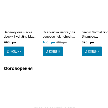
Зволожуюча маска
Освіжаюча маска для
deeply Normalizin
deeply Hydrating Mask
волосся holy refresh
Shampoo
300 мл
mask 250 мл
Нормалізуючий
440 грн
450 грн
320 грн
500 грн
шампунь 250 мл
В кошик
В кошик
В кошик
Обговорення