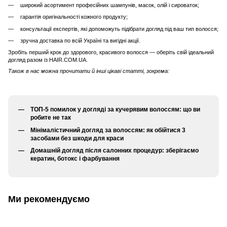
широкий асортимент професійних шампунів, масок, олій і сироваток;
гарантія оригінальності кожного продукту;
консультації експертів, які допоможуть підібрати догляд під ваш тип волосся;
зручна доставка по всій Україні та вигідні акції.
Зробіть перший крок до здорового, красивого волосся — оберіть свій ідеальний
догляд разом із HAIR.COM.UA.
Також в нас можна прочитати й інші цікаві статті, зокрема:
ТОП-5 помилок у догляді за кучерявим волоссям: що ви
робите не так
Мінімалістичний догляд за волоссям: як обійтися 3
засобами без шкоди для краси
Домашній догляд після салонних процедур: зберігаємо
кератин, ботокс і фарбування
Ми рекомендуємо