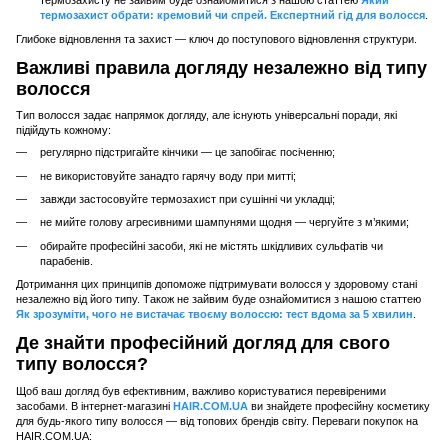
термозахисту не зайвим буде ознайомитися з нашою статтею
Який
термозахист обрати: кремовий чи спрей. Експертний гід для волосся
.
Глибоке відновлення та захист — ключ до поступового відновлення структури.
Важливі правила догляду незалежно від типу
волосся
Тип волосся задає напрямок догляду, але існують універсальні поради, які
підійдуть кожному:
регулярно підстригайте кінчики — це запобігає посіченню;
не використовуйте занадто гарячу воду при митті;
завжди застосовуйте термозахист при сушінні чи укладці;
не мийте голову агресивними шампунями щодня — чергуйте з м’якими;
обирайте професійні засоби, які не містять шкідливих сульфатів чи
парабенів.
Дотримання цих принципів допоможе підтримувати волосся у здоровому стані
незалежно від його типу. Також не зайвим буде ознайомитися з нашою статтею
Як зрозуміти, чого не вистачає твоєму волоссю: тест вдома за 5 хвилин
.
Де знайти професійний догляд для свого
типу волосся?
Щоб ваш догляд був ефективним, важливо користуватися перевіреними
засобами. В інтернет-магазині
HAIR.COM.UA
ви знайдете професійну косметику
для будь-якого типу волосся — від топових брендів світу. Переваги покупок на
HAIR.COM.UA: