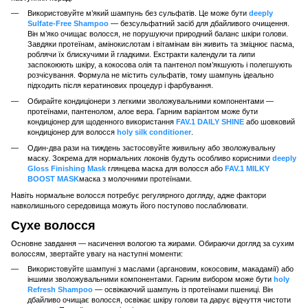
Використовуйте м’який шампунь без сульфатів. Це може бути
deeply
Sulfate-Free Shampoo
— безсульфатний засіб для дбайливого очищення.
Він м’яко очищає волосся, не порушуючи природний баланс шкіри голови.
Завдяки протеїнам, амінокислотам і вітамінам він живить та зміцнює пасма,
роблячи їх блискучими й гладкими. Екстракти календули та липи
заспокоюють шкіру, а кокосова олія та пантенол пом’якшують і полегшують
розчісування. Формула не містить сульфатів, тому шампунь ідеально
підходить після кератинових процедур і фарбування.
Обирайте кондиціонери з легкими зволожувальними компонентами —
протеїнами, пантенолом, алое вера. Гарним варіантом може бути
кондиціонер для щоденного використання
FAV.1 DAILY SHINE
або шовковий
кондиціонер для волосся
holy silk conditioner
.
Один-два рази на тиждень застосовуйте живильну або зволожувальну
маску. Зокрема для нормальних локонів будуть особливо корисними
deeply
Gloss Finishing Mask
глянцева маска для волосся або
FAV.1 MILKY
BOOST MASK
маска з молочними протеїнами.
Навіть нормальне волосся потребує регулярного догляду, адже фактори
навколишнього середовища можуть його поступово послаблювати.
Сухе волосся
Основне завдання — насичення вологою та жирами. Обираючи догляд за сухим
волоссям, звертайте увагу на наступні моменти:
Використовуйте шампуні з маслами (аргановим, кокосовим, макадамії) або
іншими зволожувальними компонентами. Гарним вибором може бути
holy
Refresh Shampoo
— освіжаючий шампунь із протеїнами пшениці. Він
дбайливо очищає волосся, освіжає шкіру голови та дарує відчуття чистоти