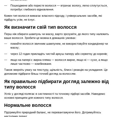
Пошкоджене або пористе волосся — втрачає вологу, легко сплутується,
потребує глибокого відновлення.
Кожен тип волосся вимагає власного підходу, і універсальних засобів, які
підійдуть усім, не існує.
Як визначити свій тип волосся
Перш ніж обирати шампунь чи маску, варто зрозуміти, до якого типу належить
ваше волосся. Зробити це можна в домашніх умовах:
помийте волосся звичним шампунем, не використовуйте кондиціонер чи
маску;
через 12 годин прикладіть чистий аркуш паперу або серветку до коренів;
якщо на папері є жирна пляма — волосся жирне, якщо ні — сухе, а якщо
лише частково — комбіноване.
Також зверніть увагу на текстуру, щільність, блиск і реакцію на укладання. Це
допоможе підібрати більш точний догляд за волоссям.
Як правильно підбирати догляд залежно від
типу волосся
Успіх у догляді полягає в системності та точному підборі засобів. Наведемо
основні принципи для кожного типу волосся.
Нормальне волосся
Підтримуйте природний баланс, не перевантажуючи його. Дотримуйтесь
наступних порад: