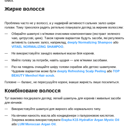
блиск.
Жирне волосся
Проблема часто не у волоссі, а у надмірній активності сальних залоз шкіри
голови. Тому трихологи радять ретельно планувати догляд за жирним волоссям:
Обирайте шампуні з м’якими очисними компонентами (екстракт зеленого
чаю, цитрусові, цинк). Також гарним варіантом будуть засоби, які регулюють
активність сальних залоз, наприклад,
deeply Normalizing Shampoo
або
VITAEL NORMALIZING SHAMPOO
.
Не використовуйте занадто живильні маски біля коренів.
Мийте голову за потреби, навіть щодня — але м’якими засобами.
Раз на тиждень очищайте шкіру голови скрабом або детокс-шампунем.
Чудовим варіантом може бути
deeply Refreshing Scalp Peeling
або
TOP
BEAUTY Menthol Hair scrub
.
Головне — баланс, не пересушуйте корені, інакше жирність лише посилиться.
Комбіноване волосся
Тут важливо поєднувати догляд: легкий шампунь для коренів і живильні засоби
для кінчиків:
Використовуйте шампуні для жирного або нормального типу.
На кінчики наносіть масла або кондиціонери з гіалуроновою кислотою.
Зокрема можна використовувати
Erayba K15 HydraKer Argan Mystic Oil
або
LUM Moroccan Argan Oil
.