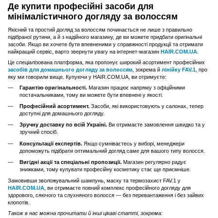
Де купити професійні засоби для
мінімалістичного догляду за волоссям
Якісний та простий догляд за волоссям починається не лише з правильно
підібраної рутини, а й з надійного магазину, де ви можете придбати оригінальні
засоби. Якщо ви хочете бути впевненими у справжності продукції та отримати
найкращий сервіс, варто звернути увагу на інтернет-магазин
HAIR.COM.UA
.
Це спеціалізована платформа, яка пропонує широкий асортимент професійних
засобів для домашнього догляду за волоссям
, зокрема й
лінійку FAV.1
, про
яку ми говорили вище. Купуючи у HAIR.COM.UA, ви отримуєте:
Гарантію оригінальності.
Магазин працює напряму з офіційними
постачальниками, тому ви можете бути впевнені у якості.
Професійний асортимент.
Засоби, які використовують у салонах, тепер
доступні для домашнього догляду.
Зручну доставку по всій Україні.
Ви отримаєте замовлення швидко та у
зручний спосіб.
Консультації експертів.
Якщо сумніваєтесь у виборі, менеджери
допоможуть підібрати оптимальний догляд саме для вашого типу волосся.
Вигідні акції та спеціальні пропозиції.
Магазин регулярно радує
знижками, тому купувати професійну косметику стає ще приємніше.
Замовивши зволожувальний шампунь, маску та термозахист FAV.1 у
HAIR.COM.UA
, ви отримаєте повний комплекс професійного догляду для
здорового, сяючого та слухняного волосся — без перевантаження і без зайвих
клопотів.
Також в нас можна прочитати й інші цікаві статті, зокрема: