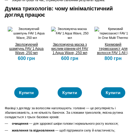
зберегти гроші та час, отримуючи салонний результат вдома.
Думка трихологів: чому мінімалістичний
догляд працює
Зволожуючий
Зволожуюча маска з
Кремовий
шампунь FAV 1 Aqua
кислим рівнем pH FAV
термозахист для
Wave, 250 мл
1 Aqua Wave, 250 мл
волосся FAV 1 All In
One Multi-Thermo
600 грн
600 грн
800 грн
Купити
Купити
Купити
Фахівці з догляду за волоссям наголошують: головне — це регулярність і
збалансованість, а не кількість баночок. За словами трихологів, якісна рутина
складається з трьох базових кроків:
очищення
— для здорової шкіри голови і нормального росту волосся;
живлення та відновлення
— щоб підтримати силу й еластичність;