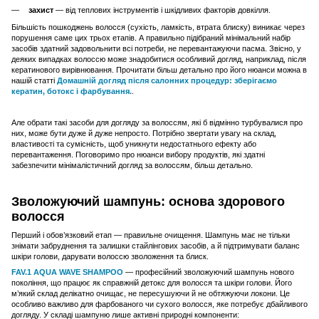
захист
— від теплових інструментів і шкідливих факторів довкілля.
Більшість пошкоджень волосся (сухість, ламкість, втрата блиску) виникає через
порушення саме цих трьох етапів. А правильно підібраний мінімальний набір
засобів здатний задовольнити всі потреби, не перевантажуючи пасма. Звісно, у
деяких випадках волоссю може знадобитися особливий догляд, наприклад, після
кератинового вирівнювання. Прочитати більш детально про його нюанси можна в
нашій статті
Домашній догляд після салонних процедур: зберігаємо
кератин, ботокс і фарбування.
.
Але обрати такі засоби для догляду за волоссям, які б відмінно турбувалися про
них, може бути дуже й дуже непросто. Потрібно звертати увагу на склад,
властивості та сумісність, щоб уникнути недостатнього ефекту або
перевантаження. Поговоримо про нюанси вибору продуктів, які здатні
забезпечити мінімалістичний догляд за волоссям, більш детально.
Зволожуючий шампунь: основа здорового
волосся
Перший і обов’язковий етап — правильне очищення. Шампунь має не тільки
знімати забруднення та залишки стайлінгових засобів, а й підтримувати баланс
шкіри голови, дарувати волоссю зволоження та блиск.
FAV.1 AQUA WAVE SHAMPOO
— професійний зволожуючий шампунь нового
покоління, що працює як справжній детокс для волосся та шкіри голови. Його
м’який склад делікатно очищає, не пересушуючи й не обтяжуючи локони. Це
особливо важливо для фарбованого чи сухого волосся, яке потребує дбайливого
догляду. У складі шампуню лише активні природні компоненти: