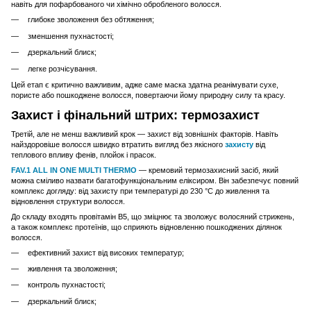
навіть для пофарбованого чи хімічно обробленого волосся.
глибоке зволоження без обтяження;
зменшення пухнастості;
дзеркальний блиск;
легке розчісування.
Цей етап є критично важливим, адже саме маска здатна реанімувати сухе,
пористе або пошкоджене волосся, повертаючи йому природну силу та красу.
Захист і фінальний штрих: термозахист
Третій, але не менш важливий крок — захист від зовнішніх факторів. Навіть
найздоровіше волосся швидко втратить вигляд без якісного
захисту
від
теплового впливу фенів, плойок і прасок.
FAV.1 ALL IN ONE MULTI THERMO
— кремовий термозахисний засіб, який
можна сміливо назвати багатофункціональним еліксиром. Він забезпечує повний
комплекс догляду: від захисту при температурі до 230 °C до живлення та
відновлення структури волосся.
До складу входять провітамін B5, що зміцнює та зволожує волосяний стрижень,
а також комплекс протеїнів, що сприяють відновленню пошкоджених ділянок
волосся.
ефективний захист від високих температур;
живлення та зволоження;
контроль пухнастості;
дзеркальний блиск;