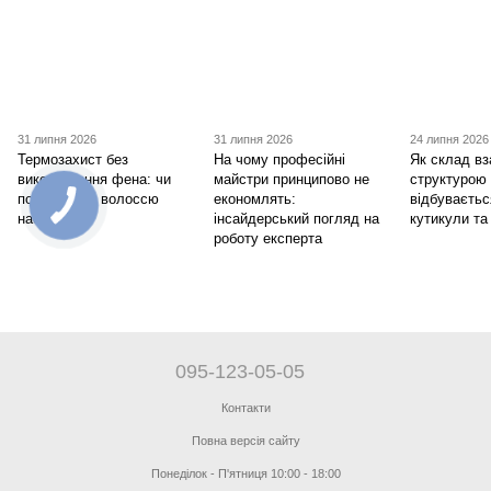
31 липня 2026
31 липня 2026
24 липня 2026
Термозахист без
На чому професійні
Як склад вз
використання фена: чи
майстри принципово не
структурою
потрібен він волоссю
економлять:
відбуваєтьс
насправді
інсайдерський погляд на
кутикули та
роботу експерта
095-123-05-05
Контакти
Повна версія сайту
Понеділок - П'ятниця 10:00 - 18:00