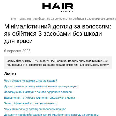
Блог
Мінімалістичний догляд за волоссям: як обійтися 3 засобами без шкоди 
Мінімалістичний догляд за волоссям:
як обійтися 3 засобами без шкоди
для краси
6 вересня 2025
Отримайте знижку 10% на сайті HAIR.com.ua! Введіть промокод
MINIMAL10
при покупці! P.S. Промокод діє на всі товари, окрім тих, що вже мають знижку.
Зміст
Чому більше не завжди означає краще?
Думка трихологів: чому мінімалістичний догляд працює
Зволожуючий шампунь: основа здорового волосся
Відновлення та глибоке живлення: зволожуюча маска
Захист і фінальний штрих: термозахист
Чому мінімалізм у догляді за волоссям працює
Де купити професійні засоби для мінімалістичного догляду за волоссям