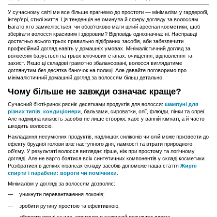
У сучасному світі ми все більше прагнемо до простоти — мінімалізм у гардеробі,
інтер’єрі, стилі життя. Ця тенденція не оминула й сферу догляду за волоссям.
Багато хто замислюється: чи обов’язково мати цілий арсенал косметики, щоб
зберігати волосся красивим і здоровим? Відповідь однозначна: ні. Насправді
достатньо всього трьох правильно підібраних засобів, аби забезпечити
професійний догляд навіть у домашніх умовах. Мінімалістичний догляд за
волоссям базується на трьох ключових етапах: очищення, відновлення та
захист. Якщо ці складові грамотно збалансовані, волосся виглядатиме
доглянутим без десятка баночок на полиці. Але давайте поговоримо про
мінімалістичний домашній догляд за волоссям більш детально.
Чому більше не завжди означає краще?
Сучасний б’юті-ринок рясніє десятками продуктів для волосся:
шампуні для
різних типів
,
кондиціонери
, бальзами, сироватки, олії, флюїди, пінки та спреї.
Але надмірна кількість засобів не лише створює хаос у ванній кімнаті, а й часто
шкодить волоссю.
Накладання несумісних продуктів, надлишок силіконів чи олій може призвести до
ефекту брудної голови вже наступного дня, ламкості та втрати природного
об’єму. У результаті волосся виглядає гірше, ніж при простому та логічному
догляді. Але не варто боятися всіх синтетичних компонентів у складі косметики.
Розібратися в деяких нюансах складу засобів допоможе наша стаття
Жирні
спирти і парабени: вороги чи помічники
.
Мінімалізм у догляді за волоссям дозволяє:
уникнути перевантаження локонів;
зробити рутину простою та ефективною;