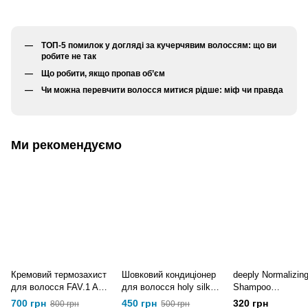
ТОП-5 помилок у догляді за кучерчявим волоссям: що ви
робите не так
Що робити, якщо пропав об’єм
Чи можна перевчити волосся митися рідше: міф чи правда
Ми рекомендуємо
Кремовий термозахист
Шовковий кондиціонер
deeply Normalizin
для волосся FAV.1 ALL
для волосся holy silk
Shampoo
IN ONE MULTI
conditioner 250 мл
Нормалізуючий
700 грн
450 грн
320 грн
800 грн
500 грн