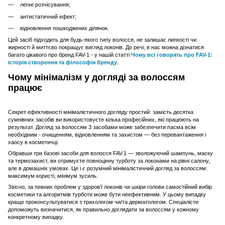
легке розчісування;
антистатичний ефект;
відновлення пошкоджених ділянок.
Цей засіб підходить для будь-якого типу волосся, не залишає липкості чи
жирності й миттєво покращує вигляд локонів. До речі, в нас можна дізнатися
багато цікавого про бренд FAV-1 - у нашій статті
Чому всі говорять про FAV-1:
історія створення та філософія бренду
.
Чому мінімалізм у догляді за волоссям
працює
Секрет ефективності мінімалістичного догляду простий: замість десятка
сумнівних засобів ви використовуєте кілька професійних, які працюють на
результат. Догляд за волоссям 3 засобами може забезпечити пасма всім
необхідним - очищенням, відновленням та захистом — без перевантаження і
хаосу в косметичці.
Обравши три базові засоби для волосся FAV.1 — зволожуючий шампунь, маску
та термозахист, ви отримуєте повноцінну турботу за локонами на рівні салону,
але в домашніх умовах. Це і є розумний мінімалістичний догляд за волоссям:
максимум користі, мінімум зусиль.
Звісно, за певних проблем у здоров’ї локонів чи шкіри голови самостійний вибір
косметики та алгоритмів турботи може бути неефективним. У цьому випадку
краще проконсультуватися з трихологом чи/та дерматологом. Спеціалісти
допоможуть визначитися, як правильно доглядати за волоссям у кожному
конкретному випадку.