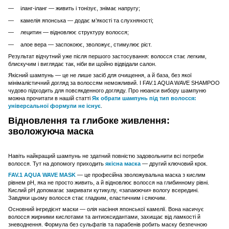
іланг-іланг — живить і тонізує, знімає напругу;
камелія японська — додає м’якості та слухняності;
лецитин — відновлює структуру волосся;
алое вера — заспокоює, зволожує, стимулює ріст.
Результат відчутний уже після першого застосування: волосся стає легким,
блискучим і виглядає так, ніби ви щойно відвідали салон.
Якісний шампунь — це не лише засіб для очищення, а й база, без якої
мінімалістичний догляд за волоссям неможливий. І FAV.1 AQUA WAVE SHAMPOO
чудово підходить для повсякденного догляду. Про нюанси вибору шампуню
можна прочитати в нашій статті
Як обрати шампунь під тип волосся:
універсальної формули не існує
.
Відновлення та глибоке живлення:
зволожуюча маска
Навіть найкращий шампунь не здатний повністю задовольнити всі потреби
волосся. Тут на допомогу приходить
якісна маска
— другий ключовий крок.
FAV.1 AQUA WAVE MASK
— це професійна зволожувальна маска з кислим
рівнем pH, яка не просто живить, а й відновлює волосся на глибинному рівні.
Кислий pH допомагає закривати кутикулу, «запаюючи» вологу всередині.
Завдяки цьому волосся стає гладким, еластичним і сяючим.
Основний інгредієнт маски — олія насіння японської камелії. Вона насичує
волосся жирними кислотами та антиоксидантами, захищає від ламкості й
зневоднення. Формула без сульфатів та парабенів робить маску безпечною